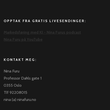
OPPTAK FRA GRATIS LIVESENDINGER:
Markedsføring med KI - Nina Furus podcast
Nina Furu på YouTube
KONTAKT MEG:
Nina Furu
Professor Dahls gate 1
0355 Oslo
Tlf 92208015
nina (a) ninafuru.no