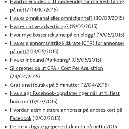
Hvorfor er video blitt nødvendig for markedsføring
på nett?
(14/10/2015)
Hva er omnikanal eller omnichannel?
(30/09/2015)
Hva er native advertising?
(19/05/2015)
Hvor mye koster reklame på en blogg?
(19/05/2015)
Hva er gjennomsnittlig klikkrate (CTR) for annonser
på nett?
(13/05/2015)
Hva er Inbound Marketing?
(05/05/2015)
Slik regner du ut CPA - Cost Per Aquisition
(24/04/2015)
Gratis nettbutikk på 5 minutter
(12/04/2015)
Hva slags Facebook-oppdateringer når ut til flest
brukere?
(17/02/2015)
Hvordan administrere annonser på andres kort på
Facebook
(12/02/2015)
De tre viktigste grepene du kan ta på nett i 2015