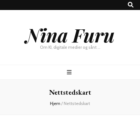
×
Nina Furu
Chat
Om KI, digitale medier og sånt …
Nettstedskart
Hjem
/
Nettstedskart