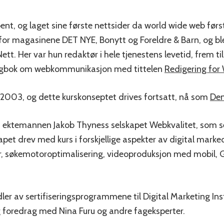
ent, og laget sine første nettsider da world wide web førs
 for magasinene DET NYE, Bonytt og Foreldre & Barn, og ble 
t. Her var hun redaktør i hele tjenestens levetid, frem 
fagbok om webkommunikasjon med tittelen
Redigering for
 2003, og dette kurskonseptet drives fortsatt, nå som
Den
ektemannen Jakob Thyness selskapet Webkvalitet, som se
pet drev med kurs i forskjellige aspekter av digital mar
er, søkemotoroptimalisering, videoproduksjon med mobil, 
er av sertifiseringsprogrammene til Digital Marketing Inst
og foredrag med Nina Furu og andre fageksperter.