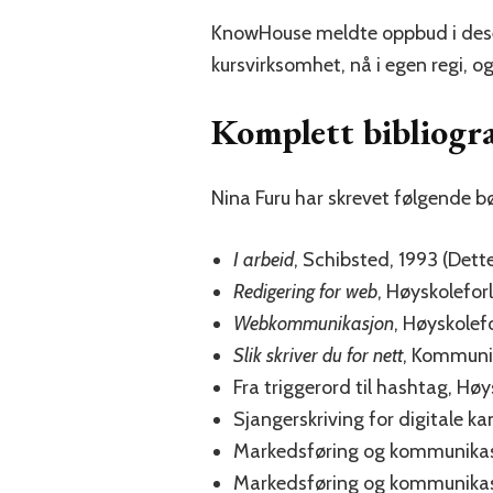
KnowHouse meldte oppbud i desem
kursvirksomhet, nå i egen regi, o
Komplett bibliogra
Nina Furu har skrevet følgende bø
I arbeid
, Schibsted, 1993 (Dett
Redigering for web
, Høyskoleforl
Webkommunikasjon
, Høyskolef
Slik skriver du for nett
, Kommuni
Fra triggerord til hashtag, Høy
Sjangerskriving for digitale k
Markedsføring og kommunikas
Markedsføring og kommunikasj