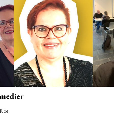
 medier
uTube