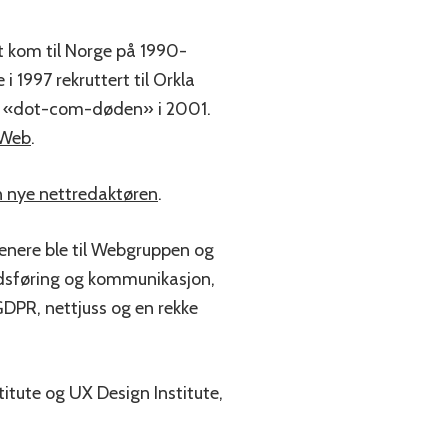
t kom til Norge på 1990-
i 1997 rekruttert til Orkla
til «dot-com-døden» i 2001.
 Web
.
 nye nettredaktøren
.
nere ble til Webgruppen og
kedsføring og kommunikasjon,
GDPR, nettjuss og en rekke
itute og UX Design Institute,