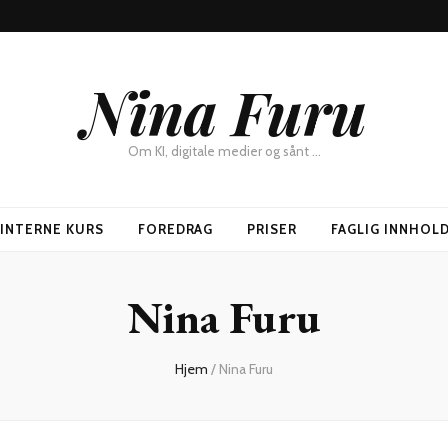
Nina Furu
Om KI, digitale medier og sånt …
SINTERNE KURS
FOREDRAG
PRISER
FAGLIG INNHOL
Nina Furu
Hjem
/
Nina Furu