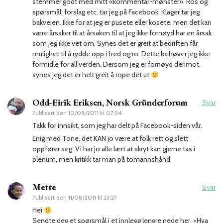
stemmer godt med mitt «kommentar-mønster». Ros og
spørsmål, forslag etc. tar jeg på Facebook. Klager tar jeg
bakveien. Ikke for at jeg er pusete eller kosete, men det kan
være årsaker til at årsaken til at jeg ikke fornøyd har en årsak
som jeg ikke vet om. Synes det er greit at bedriften får
mulighet til å rydde opp i fred og ro. Dette behøver jeg ikke
formidle for all verden. Dersom jeg er fornøyd derimot,
synes jeg det er helt greit å rope det ut
Odd-Eirik Eriksen, Norsk Gründerforum
Svar
Publisert den
10/08/2011 kl 07:34
Takk for innsikt, som jeg har delt på Facebook-siden vår.
Enig med Tone, det KAN jo være at folk rett og slett
oppfører seg. Vi har jo alle lært at skryt kan gjerne tas i
plenum, men kritikk tar man på tomannshånd.
Mette
Svar
Publisert den
11/08/2011 kl 23:27
Hei
Sendte deg et spørsmål i et innlegg lengre nede her, >
Hva