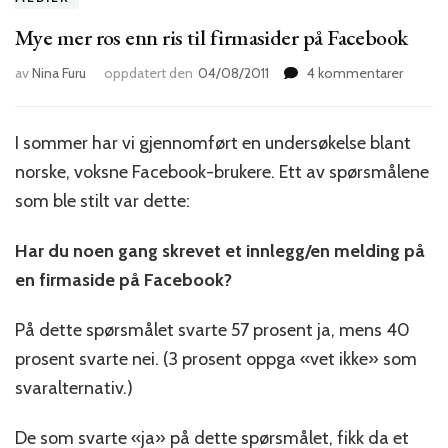
Mye mer ros enn ris til firmasider på Facebook
til
av
Nina Furu
oppdatert den
04/08/2011
4 kommentarer
Mye
mer
ros
I sommer har vi gjennomført en undersøkelse blant
enn
norske, voksne Facebook-brukere. Ett av spørsmålene
ris
til
som ble stilt var dette:
firmasi
på
Har du noen gang skrevet et innlegg/en melding på
Facebo
en firmaside på Facebook?
På dette spørsmålet svarte 57 prosent ja, mens 40
prosent svarte nei. (3 prosent oppga «vet ikke» som
svaralternativ.)
De som svarte «ja» på dette spørsmålet, fikk da et