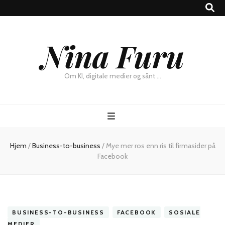
×
Nina Furu
Chat
Om KI, digitale medier og sånt …
Hjem
/
Business-to-business
/
Mye mer ros enn ris til firmasider på
Facebook
BUSINESS-TO-BUSINESS
FACEBOOK
SOSIALE
MEDIER