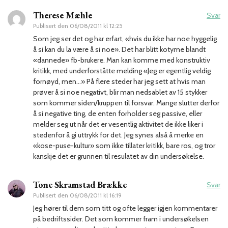
Therese Mæhle
Svar
Publisert den
06/08/2011 kl 12:25
Som jeg ser det og har erfart, «hvis du ikke har noe hyggelig
å si kan du la være å si noe». Det har blitt kotyme blandt
«dannede» fb-brukere. Man kan komme med konstruktiv
kritikk, med underforståtte melding «Jeg er egentlig veldig
fornøyd, men…» På flere steder har jeg sett at hvis man
prøver å si noe negativt, blir man nedsablet av 15 stykker
som kommer siden/kruppen til forsvar. Mange slutter derfor
å si negative ting, de enten forholder seg passive, eller
melder seg ut når det er vesentlig aktivitet de ikke liker i
stedenfor å gi uttrykk for det. Jeg synes alså å merke en
«kose-puse-kultur» som ikke tillater kritikk, bare ros, og tror
kanskje det er grunnen til resulatet av din undersøkelse.
Tone Skramstad Brække
Svar
Publisert den
06/08/2011 kl 16:19
Jeg hører til dem som titt og ofte legger igjen kommentarer
på bedriftssider. Det som kommer fram i undersøkelsen