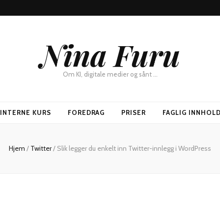
Nina Furu
Om KI, digitale medier og sånt …
SINTERNE KURS
FOREDRAG
PRISER
FAGLIG INNHOL
Hjem
/
Twitter
/
Slik legger du enkelt inn Twitter-innlegg i WordPress