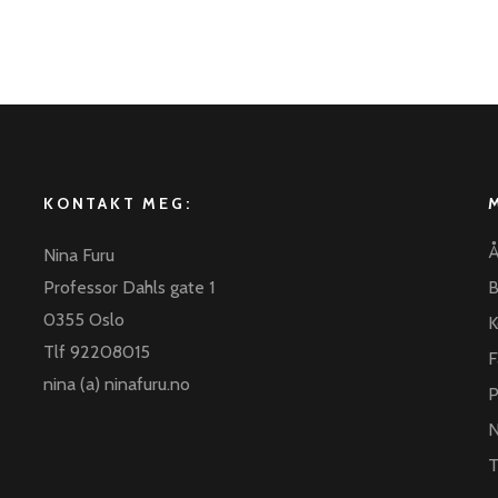
KONTAKT MEG:
Å
Nina Furu
Professor Dahls gate 1
B
0355 Oslo
K
Tlf 92208015
F
nina (a) ninafuru.no
P
N
T