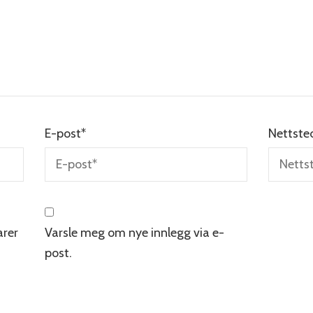
E-post
*
Nettste
rer
Varsle meg om nye innlegg via e-
post.