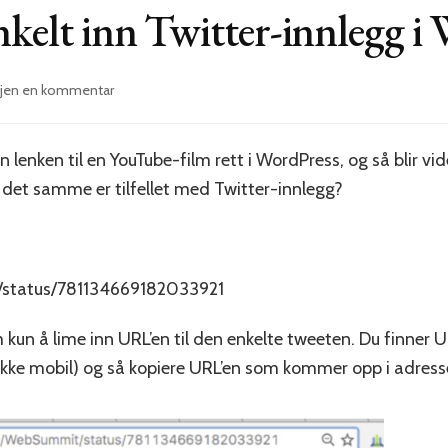
enkelt inn Twitter-innlegg i
til
gjen en kommentar
Slik
legger
du
nn lenken til en YouTube-film rett i WordPress, og så blir 
enkelt
det samme er tilfellet med Twitter-innlegg?
inn
Twitter-
innlegg
i
WordPress
/status/781134669182033921
kun å lime inn URL’en til den enkelte tweeten. Du finner UR
ikke mobil) og så kopiere URL’en som kommer opp i adresse-