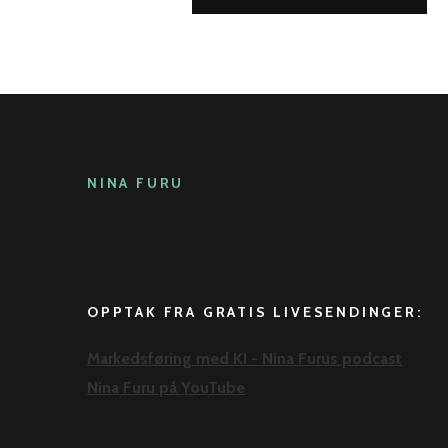
NINA FURU
OPPTAK FRA GRATIS LIVESENDINGER:
Markedsføring med KI - Nina Furus podcast
Nina Furu på YouTube