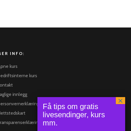
MER INFO:
pne kurs
edriftsinterne kurs
ontakt
aglige innlegg
ersonvernerklæring
ettstedskart
ransparenserklæring
×
Hei :) har du spørsmål så er det