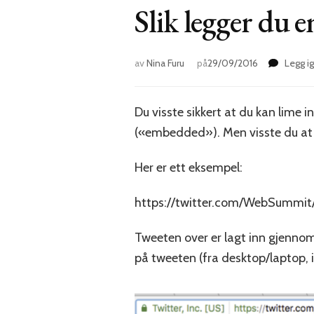
Slik legger du 
av
Nina Furu
på
29/09/2016
Legg i
Du visste sikkert at du kan lime i
(«embedded»). Men visste du at 
Her er ett eksempel:
https://twitter.com/WebSummit
Tweeten over er lagt inn gjennom 
på tweeten (fra desktop/laptop, 