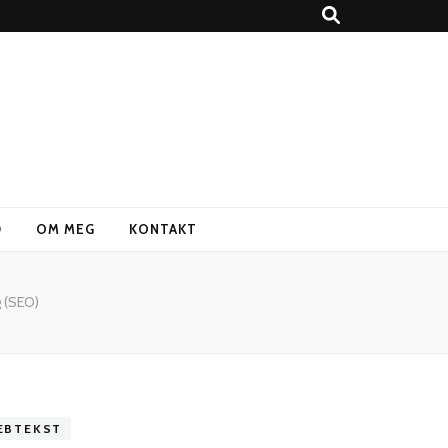
D
OM MEG
KONTAKT
g (SEO)
EBTEKST