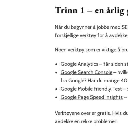
Trinn 1 – en årli
Når du begynner å jobbe med SEO
forskjellige verktøy for å avdekk
Noen verktøy som er viktige å b
Google Analytics
– får siden st
Google Search Console
– hvil
fra Google? Har du mange 404
Google Mobile Friendly Test
– 
Google Page Speed Insights
– 
Verktøyene over er gratis. Hvis d
avdekke en rekke problemer: