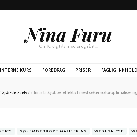
Nina Furu
Om KI, digitale medier og sånt …
SINTERNE KURS
FOREDRAG
PRISER
FAGLIG INNHOL
/
Gjør-det-selv
/
3 trinn til å jobbe effektivt med søkemotoroptimaliserin
YTICS
SØKEMOTOROPTIMALISERING
WEBANALYSE
W