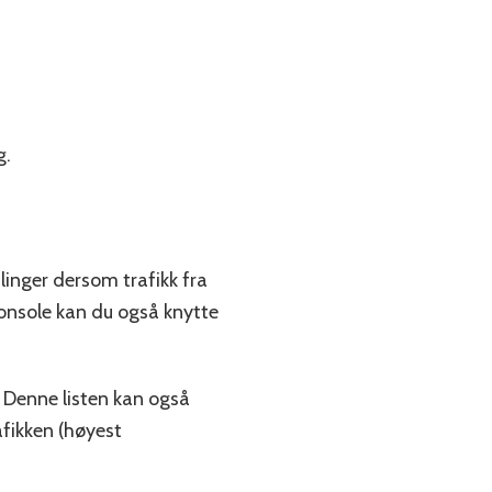
g.
inger dersom trafikk fra
onsole kan du også knytte
t. Denne listen kan også
afikken (høyest