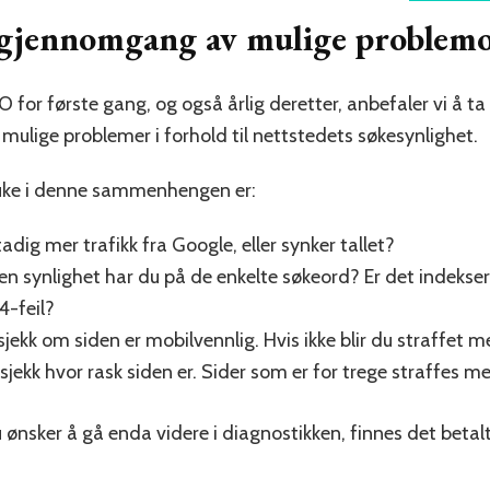
g gjennomgang av mulige proble
 for første gang, og også årlig deretter, anbefaler vi å
e mulige problemer i forhold til nettstedets søkesynlighet.
ruke i denne sammenhengen er:
adig mer trafikk fra Google, eller synker tallet?
ken synlighet har du på de enkelte søkeord? Er det indeks
-feil?
sjekk om siden er mobilvennlig. Hvis ikke blir du straffet m
sjekk hvor rask siden er. Sider som er for trege straffes m
u ønsker å gå enda videre i diagnostikken, finnes det bet