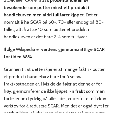
SCAR eller CAR er altså
prosentandelen av
besøkende som putter minst ett produkt i
handlekurven men aldri fullfører kjøpet
. Det er
normalt å ha SCAR på 60-, 70- eller endog på 80-
tallet; altså at av 10 som putter et produkt i
handlekurven er det bare 2-4 som fullfører.
Ifølge Wikipedia er
verdens gjennomsnittlige SCAR
for tiden 68%
.
Grunnen til at dette skjer er at mange faktisk putter
et produkt i handlekurv bare for å se hva
fraktkostnaden er. Hvis de da føler at denne er for
høy. gjennomfører de ikke kjøpet.
Fri frakt
som man
forteller om tydelig på alle sider, er derfor et effektivt
verktøy for å redusere SCAR. Men det er også dyrt for