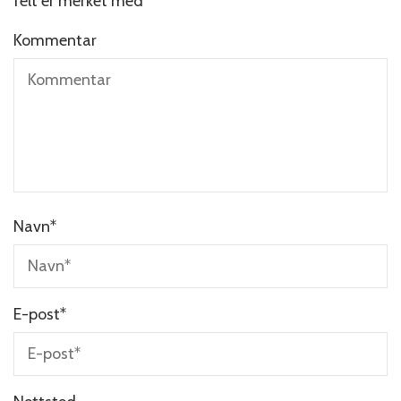
felt er merket med
*
Kommentar
Navn
*
E-post
*