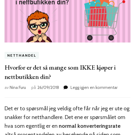
NETTHANDEL
Hvorfor er det så mange som IKKE kjøper i
nettbutikken din?
til
av
Nina Furu
på
26/09/2018
Legg igjen en kommentar
Hvorfor
er
det
Det er to spørsmål jeg veldig ofte får når jeg er ute og
så
snakker for netthandlere. Det ene er spørsmålet om
mange
som
hva som egentlig er en
normal konverteringsrate
IKKE
altså prosentandelen av besøkende på siden som