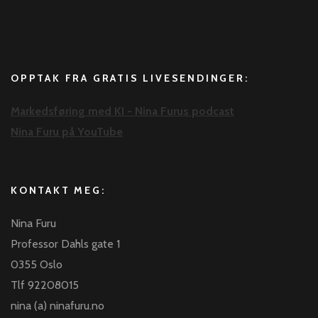
OPPTAK FRA GRATIS LIVESENDINGER:
Markedsføring med KI - Nina Furus podcast
Nina Furu på YouTube
KONTAKT MEG:
Nina Furu
Professor Dahls gate 1
0355 Oslo
Tlf 92208015
nina (a) ninafuru.no