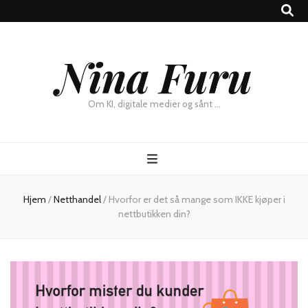
×
Nina Furu
Chat
Om KI, digitale medier og sånt …
Hjem
/
Netthandel
/
Hvorfor er det så mange som IKKE kjøper i
nettbutikken din?