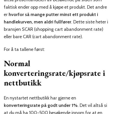
kjøper
faktisk ender opp med å kjøpe et produkt. Det andre
i
nettbutik
er
hvorfor så mange putter minst ett produkt i
din?
handlekurven, men aldri fullfører
. Dette siste heter i
bransjen SCAR (shopping cart abandonment rate)
eller bare CAR (cart abandonment rate).
For å ta tallene først:
Normal
konverteringsrate/kjøpsrate i
nettbutikk
En nystartet nettbutikk har gjerne en
konverteringsrate på godt under 1%
. Det vil altså si
at du må ha 100-500 besøkende innom for at en