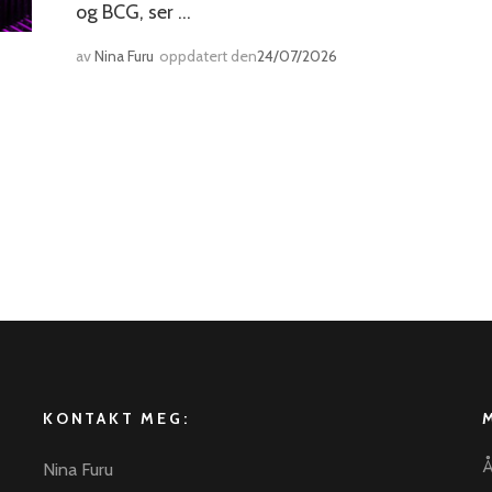
og BCG, ser …
av
Nina Furu
oppdatert den
24/07/2026
KONTAKT MEG:
Å
Nina Furu