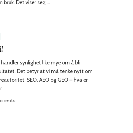
n bruk. Det viser seg …
!
6 handler synlighet like mye om å bli
sultatet. Det betyr at vi må tenke nytt om
reautoritet. SEO, AEO og GEO – hva er
r …
til
ommentar
Du
trenger
en
ny
innholdsstrategi!