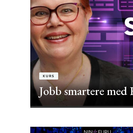
kurs
KURS
on
Jobb smartere med 