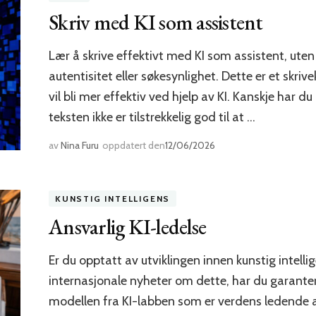
Skriv med KI som assistent
Lær å skrive effektivt med KI som assistent, uten 
autentisitet eller søkesynlighet. Dette er et skri
vil bli mer effektiv ved hjelp av KI. Kanskje har d
teksten ikke er tilstrekkelig god til at …
av
Nina Furu
oppdatert den
12/06/2026
KUNSTIG INTELLIGENS
Ansvarlig KI-ledelse
Er du opptatt av utviklingen innen kunstig intell
internasjonale nyheter om dette, har du garant
modellen fra KI-labben som er verdens ledende a