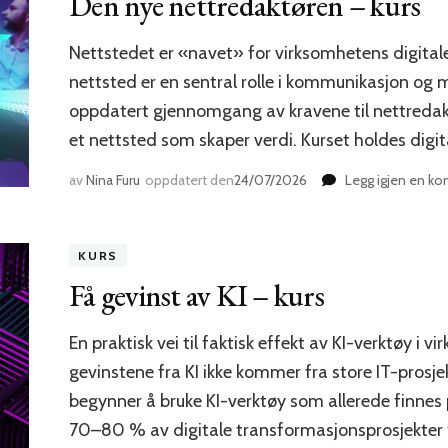
Den nye nettredaktøren – kurs
Nettstedet er «navet» for virksomhetens digital
nettsted er en sentral rolle i kommunikasjon og m
oppdatert gjennomgang av kravene til nettredaktø
et nettsted som skaper verdi. Kurset holdes digit
av
Nina Furu
oppdatert den
24/07/2026
Legg igjen en k
KURS
Få gevinst av KI – kurs
En praktisk vei til faktisk effekt av KI-verktøy i 
gevinstene fra KI ikke kommer fra store IT-prosj
begynner å bruke KI-verktøy som allerede finnes 
70–80 % av digitale transformasjonsprosjekter fe