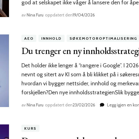
god at selskapet ikke våger å lansere den for åpe
av
Nina Furu
oppdatert den
19/04/2026
AEO
INNHOLD
SØKEMOTOROPTIMALISERING
Du trenger en ny innholdsstrategi
Det holder ikke lenger å “rangere i Google”. I 202
nevnt og sitert av KI som å bli klikket på i søkere
hvordan vi bygger nettsider, innhold og merkeva
forskjellen?Den nye innholdsstrategienSlik bygge
av
Nina Furu
oppdatert den
23/02/2026
Legg igjen en k
KURS