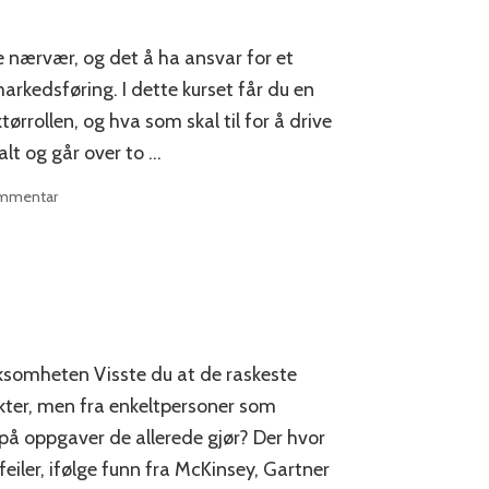
e nærvær, og det å ha ansvar for et
arkedsføring. I dette kurset får du en
rrollen, og hva som skal til for å drive
alt og går over to …
til
ommentar
Den
nye
nettredaktøren
–
kurs
virksomheten Visste du at de raskeste
ekter, men fra enkeltpersoner som
på oppgaver de allerede gjør? Der hvor
iler, ifølge funn fra McKinsey, Gartner