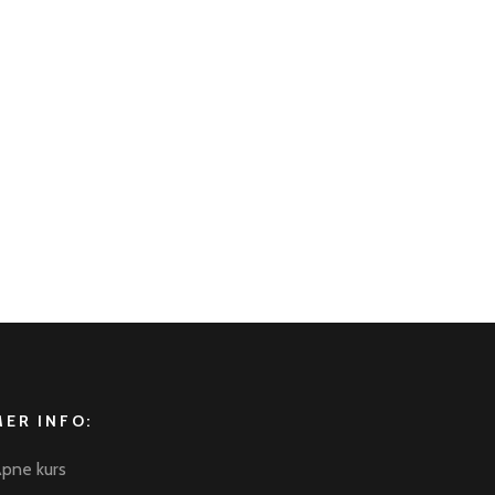
×
Chat
MER INFO:
pne kurs