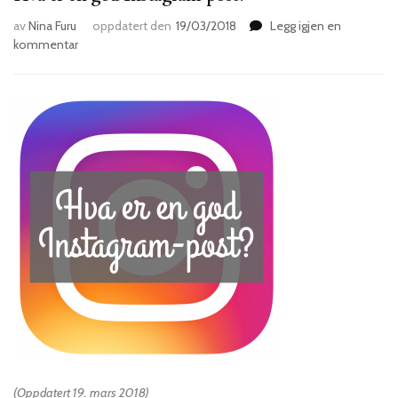
av
Nina Furu
oppdatert den
19/03/2018
Legg igjen en
til
kommentar
Hva
er
en
god
Instagram-
post?
(Oppdatert 19. mars 2018)