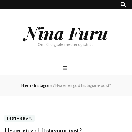
×
Nina Furu
Chat
Om KI, digitale medier og sånt …
Hjem
/
Instagram
/
Hva er en god Instagram-post?
INSTAGRAM
Hva er en god Instagram-post?