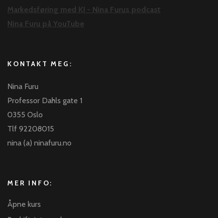
Markedsføring med KI - Nina Furus podcast
Nina Furu på YouTube
KONTAKT MEG:
Nina Furu
Professor Dahls gate 1
0355 Oslo
Tlf 92208015
nina (a) ninafuru.no
MER INFO:
Åpne kurs