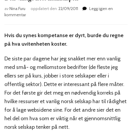
av
Nina Furu
oppdatert den
22/09/2011
Legg igjen en
til
kommentar
Den
viktige
nett-
Hvis du synes kompetanse er dyrt, burde du regne
kunnskapen
på hva uvitenheten koster.
De siste par dagene har jeg snakket mer enn vanlig
med små- og mellomstore bedrifter (de fleste jeg
ellers ser på kurs, jobber i store selskaper eller i
offentlig sektor). Dette er interessant på flere måter.
For det første gir det meg en nødvendig korreks på
hvilke ressurser et vanlig norsk selskap har til rådighet
for å lage websidene sine. For det andre sier det en
hel del om hva som er viktig når et gjennomsnittlig
norsk selskap tenker på nett.