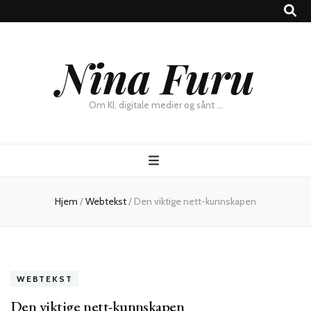
×
Nina Furu
Chat
Om KI, digitale medier og sånt …
Hjem
/
Webtekst
/
Den viktige nett-kunnskapen
WEBTEKST
Den viktige nett-kunnskapen