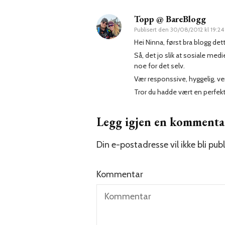
Topp @ BareBlogg
Publisert den
30/08/2012 kl 19:24
Hei Ninna, først bra blogg det
Så, det jo slik at sosiale med
noe for det selv.
Vær responssive, hyggelig, venn
Tror du hadde vært en perfekt
Legg igjen en kommenta
Din e-postadresse vil ikke bli publ
Kommentar