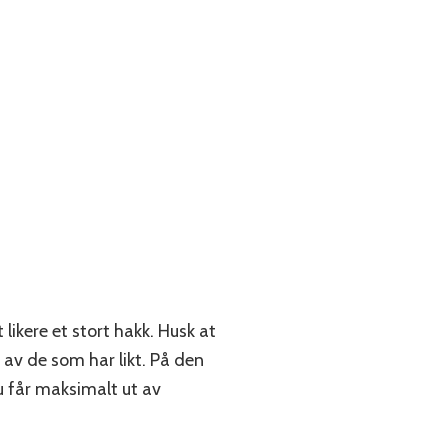
t likere et stort hakk. Husk at
av de som har likt. På den
u får maksimalt ut av