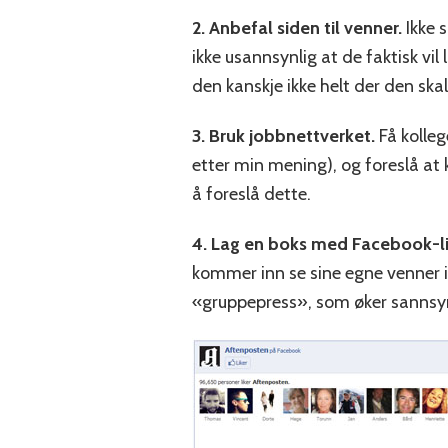
2. Anbefal siden til venner.
Ikke 
ikke usannsynlig at de faktisk vil
den kanskje ikke helt der den sk
3. Bruk jobbnettverket.
Få kollege
etter min mening), og foreslå at 
å foreslå dette.
4. Lag en boks med Facebook-li
kommer inn se sine egne venner i
«gruppepress», som øker sannsynl