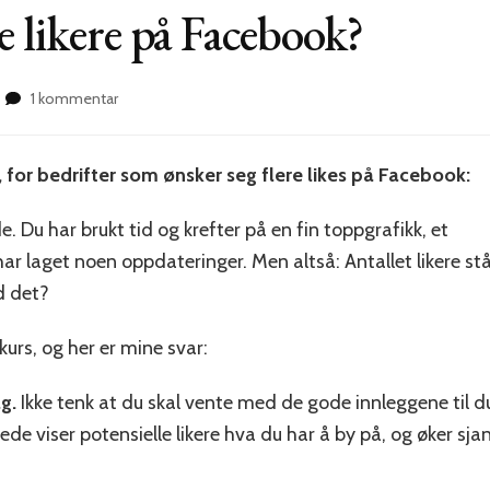
e likere på Facebook?
til
1 kommentar
Hvordan
få
flere
n, for bedrifter som ønsker seg flere likes på Facebook:
likere
på
. Du har brukt tid og krefter på en fin toppgrafikk, et
Facebook?
har laget noen oppdateringer. Men altså: Antallet likere st
d det?
kurs, og her er mine svar:
g.
Ikke tenk at du skal vente med de gode innleggene til 
de viser potensielle likere hva du har å by på, og øker sjan