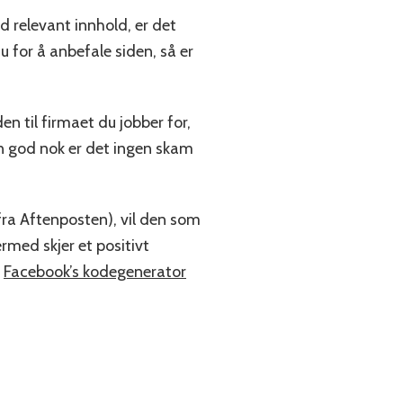
 relevant innhold, er det
au for å anbefale siden, så er
iden til firmaet du jobber for,
den god nok er det ingen skam
 fra Aftenposten), vil den som
rmed skjer et positivt
å
Facebook’s kodegenerator