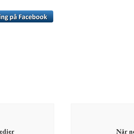
medier
Når ne