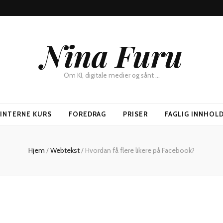
Nina Furu
Om KI, digitale medier og sånt …
SINTERNE KURS
FOREDRAG
PRISER
FAGLIG INNHOL
Hjem
/
Webtekst
/
Hvordan få flere likere på Facebook?