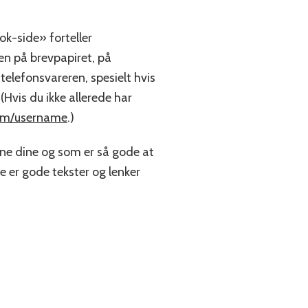
k-side» forteller
n på brevpapiret, på
å telefonsvareren, spesielt hvis
(Hvis du ikke allerede har
om/username
.)
rne dine og som er så gode at
re er gode tekster og lenker