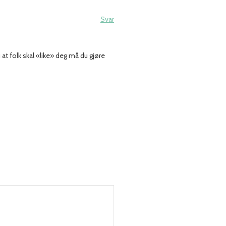
Svar
at folk skal «like» deg må du gjøre