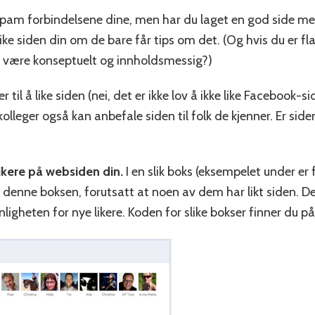
spam forbindelsene dine, men har du laget en god side med
 like siden din om de bare får tips om det. (Og hvis du er fl
al være konseptuelt og innholdsmessig?)
r til å like siden (nei, det er ikke lov å ikke like Facebook-s
kolleger også kan anbefale siden til folk de kjenner. Er si
kere på websiden din.
I en slik boks (eksempelet under er
 denne boksen, forutsatt at noen av dem har likt siden. De
igheten for nye likere. Koden for slike bokser finner du p