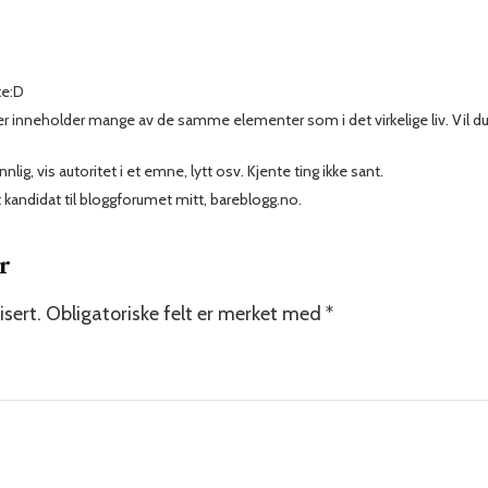
te:D
ier inneholder mange av de samme elementer som i det virkelige liv. Vil du 
lig, vis autoritet i et emne, lytt osv. Kjente ting ikke sant.
 kandidat til bloggforumet mitt, bareblogg.no.
r
isert.
Obligatoriske felt er merket med
*