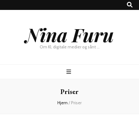
×
Nina Furu
Chat
Om KI, digitale medier og sånt …
Priser
Hjem
/
Priser