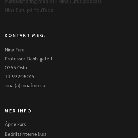
Markedsføring med KI - Nina Furus podcast
Nina Furu på YouTube
KONTAKT MEG:
Nina Furu
Professor Dahls gate 1
0355 Oslo
Tlf 92208015
nina (a) ninafuru.no
MER INFO:
Åpne kurs
Bedriftsinterne kurs