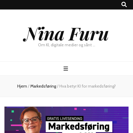
×
Nina Furu
Chat
Om KI, digitale medier og sånt …
Hjem
/
Markedsføring
/
Hva betyr KI for markedsføring?