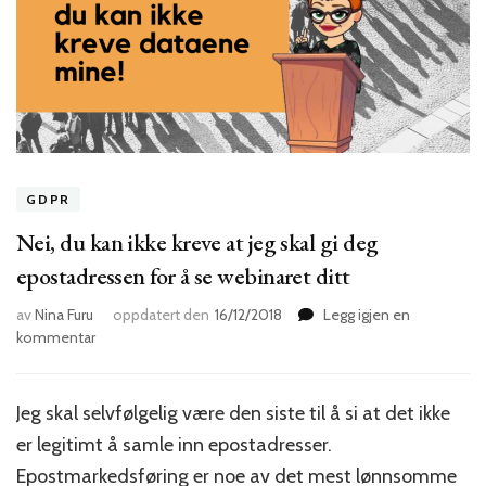
GDPR
Nei, du kan ikke kreve at jeg skal gi deg
epostadressen for å se webinaret ditt
av
Nina Furu
oppdatert den
16/12/2018
Legg igjen en
til
kommentar
Nei,
du
kan
Jeg skal selvfølgelig være den siste til å si at det ikke
ikke
er legitimt å samle inn epostadresser.
kreve
at
Epostmarkedsføring er noe av det mest lønnsomme