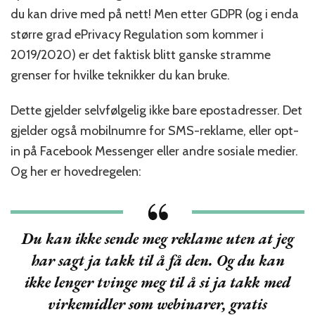
jeg
du kan drive med på nett! Men etter GDPR (og i enda
skal
større grad ePrivacy Regulation som kommer i
gi
deg
2019/2020) er det faktisk blitt ganske stramme
epostadressen
grenser for hvilke teknikker du kan bruke.
for
å
Dette gjelder selvfølgelig ikke bare epostadresser. Det
se
webinaret
gjelder også mobilnumre for SMS-reklame, eller opt-
ditt
in på Facebook Messenger eller andre sosiale medier.
Og her er hovedregelen:
Du kan ikke sende meg reklame uten at jeg
har sagt ja takk til å få den. Og du kan
ikke lenger tvinge meg til å si ja takk med
virkemidler som webinarer, gratis