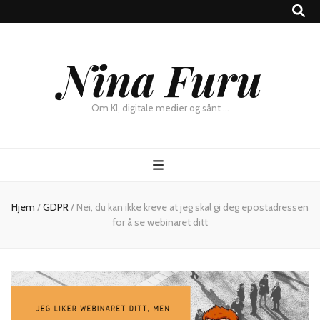
×
Nina Furu
Chat
Om KI, digitale medier og sånt …
Hjem
/
GDPR
/
Nei, du kan ikke kreve at jeg skal gi deg epostadressen
for å se webinaret ditt