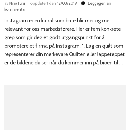
av
Nina Furu
oppdatert den
12/03/2019
Legg igjen en
til
kommentar
Hvordan
Instagram er en kanal som bare blir mer og mer
lage
en
relevant for oss markedsførere. Her er fem konkrete
bra
grep som gir deg et godt utgangspunkt for å
bedriftsprofil
promotere et firma på Instagram: 1. Lag en quilt som
på
Instagram?
representerer din merkevare Quilten eller lappeteppet
er de bildene du ser når du kommer inn på bioen til …