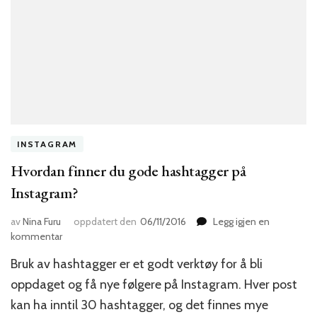
INSTAGRAM
Hvordan finner du gode hashtagger på
Instagram?
av
Nina Furu
oppdatert den
06/11/2016
Legg igjen en
til
kommentar
Hvordan
Bruk av hashtagger er et godt verktøy for å bli
finner
du
oppdaget og få nye følgere på Instagram. Hver post
gode
kan ha inntil 30 hashtagger, og det finnes mye
hashtagger