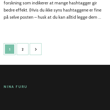
forskning som indikerer at mange hashtagger gir
på
Instagram?
bedre effekt. (Hvis du ikke syns hashtaggene er fine
på selve posten – husk at du kan alltid legge dem …
Sidepaginering
Side
Side
1
2
NINA FURU