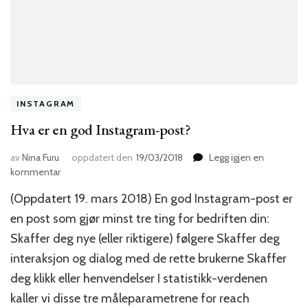
INSTAGRAM
Hva er en god Instagram-post?
av
Nina Furu
oppdatert den
19/03/2018
Legg igjen en
til
kommentar
Hva
(Oppdatert 19. mars 2018) En god Instagram-post er
er
en
en post som gjør minst tre ting for bedriften din:
god
Skaffer deg nye (eller riktigere) følgere Skaffer deg
Instagram-
interaksjon og dialog med de rette brukerne Skaffer
post?
deg klikk eller henvendelser I statistikk-verdenen
kaller vi disse tre måleparametrene for reach