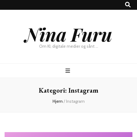
×
Nina Furu
Chat
Om KI, digitale medier og sånt …
Kategori:
Instagram
Hjem
/
Instagram