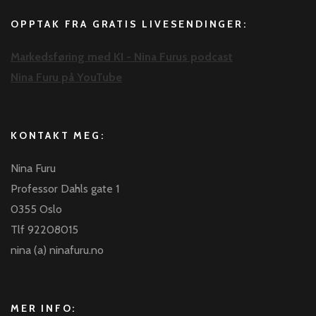
OPPTAK FRA GRATIS LIVESENDINGER:
Markedsføring med KI - Nina Furus podcast
Nina Furu på YouTube
KONTAKT MEG:
Nina Furu
Professor Dahls gate 1
0355 Oslo
Tlf 92208015
nina (a) ninafuru.no
MER INFO: