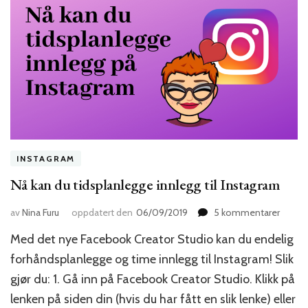
INSTAGRAM
Nå kan du tidsplanlegge innlegg til Instagram
til
av
Nina Furu
oppdatert den
06/09/2019
5 kommentarer
Nå
Med det nye Facebook Creator Studio kan du endelig
kan
du
forhåndsplanlegge og time innlegg til Instagram! Slik
tidspl
gjør du: 1. Gå inn på Facebook Creator Studio. Klikk på
innleg
lenken på siden din (hvis du har fått en slik lenke) eller
til