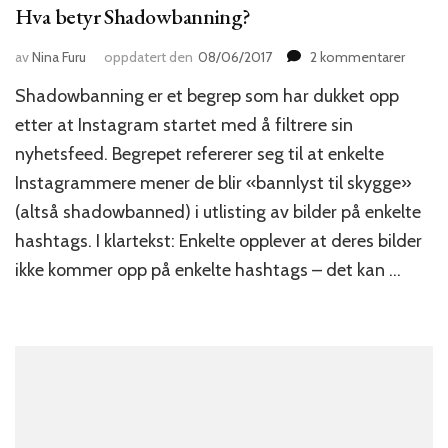
Hva betyr Shadowbanning?
til
av
Nina Furu
oppdatert den
08/06/2017
2 kommentarer
Hva
Shadowbanning er et begrep som har dukket opp
betyr
Shado
etter at Instagram startet med å filtrere sin
nyhetsfeed. Begrepet refererer seg til at enkelte
Instagrammere mener de blir «bannlyst til skygge»
(altså shadowbanned) i utlisting av bilder på enkelte
hashtags. I klartekst: Enkelte opplever at deres bilder
ikke kommer opp på enkelte hashtags – det kan …