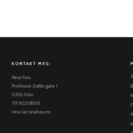
KONTAKT MEG:
Å
Nina Furu
Professor Dahls gate 1
B
0355 Oslo
K
Tlf 92208015
F
nina (a) ninafuru.no
P
N