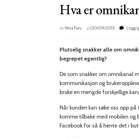
Hva er omnikan
av
Nina Furu
på
30/09/2015
Legg 
Plutselig snakker alle om omni
begrepet egentlig?
De som snakker om omnikanal men
kommunikasjon og brukeroppleve
bruke en mengde forskjellige kana
Når kunden kan søke oss opp på 
komme tilbake med mobilen og bli
Facebook for så å hente det i bu