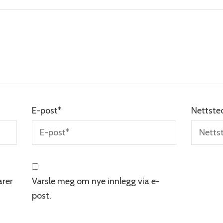
E-post
*
Nettste
rer
Varsle meg om nye innlegg via e-
post.