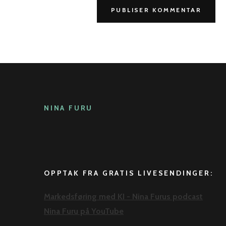
NINA FURU
OPPTAK FRA GRATIS LIVESENDINGER:
Markedsføring med KI - Nina Furus podcast
Nina Furu på YouTube