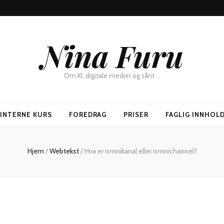
Nina Furu
Om KI, digitale medier og sånt …
SINTERNE KURS
FOREDRAG
PRISER
FAGLIG INNHOL
Hjem
/
Webtekst
/
Hva er omnikanal eller omnichannel?