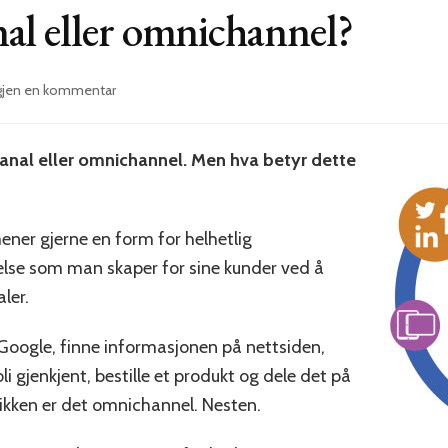
al eller omnichannel?
til
igjen en kommentar
Hva
er
omnikanal
kanal eller omnichannel. Men hva betyr dette
eller
omnichannel?
er gjerne en form for helhetlig
lse som man skaper for sine kunder ved å
ler.
Google, finne informasjonen på nettsiden,
 gjenkjent, bestille et produkt og dele det på
tikken er det omnichannel. Nesten.