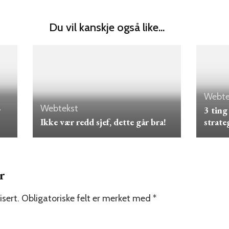
Du vil kanskje også like...
Webte
Webtekst
r
3 ting
Ikke vær redd sjef, dette går bra!
strate
r
isert.
Obligatoriske felt er merket med
*