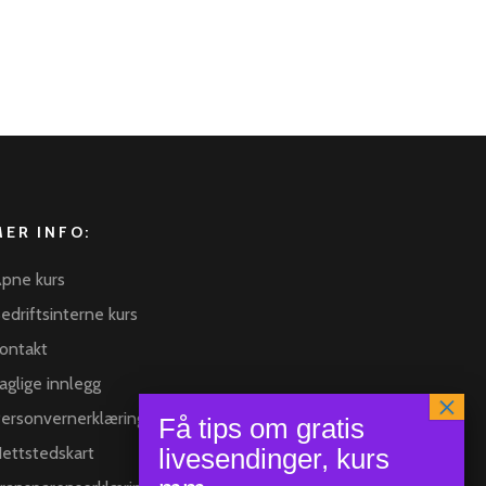
MER INFO:
pne kurs
edriftsinterne kurs
ontakt
aglige innlegg
ersonvernerklæring
ettstedskart