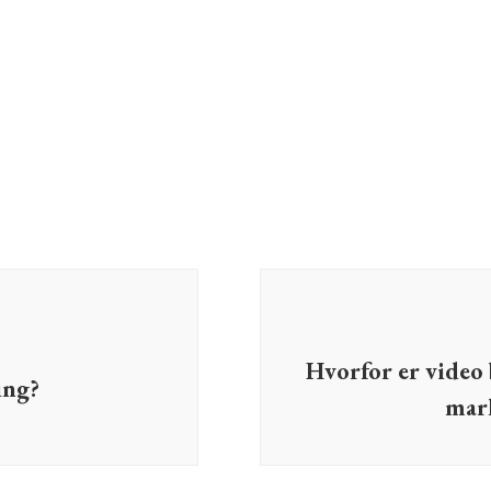
Hvorfor er video 
ing?
mark