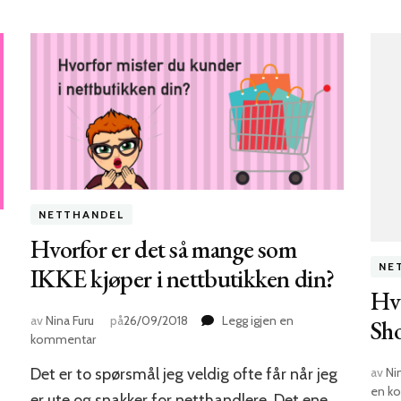
NETTHANDEL
Hvorfor er det så mange som
NE
IKKE kjøper i nettbutikken din?
Hv
av
Nina Furu
på
26/09/2018
Legg igjen en
Sho
til
kommentar
Hvorfor
Det er to spørsmål jeg veldig ofte får når jeg
av
Ni
er
en k
det
er ute og snakker for netthandlere. Det ene