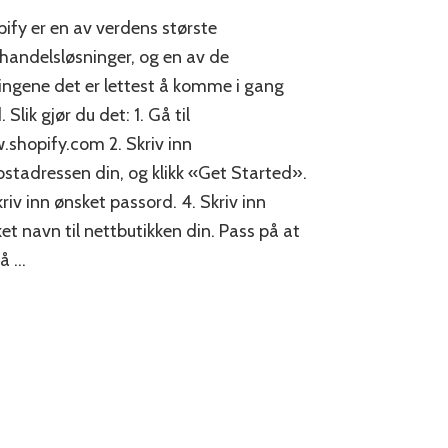
Hvordan
ify er en av verdens største
lage
nettbutikk
handelsløsninger, og en av de
med
ingene det er lettest å komme i gang
Shopify?
 Slik gjør du det: 1. Gå til
shopify.com 2. Skriv inn
stadressen din, og klikk «Get Started».
kriv inn ønsket passord. 4. Skriv inn
et navn til nettbutikken din. Pass på at
på …