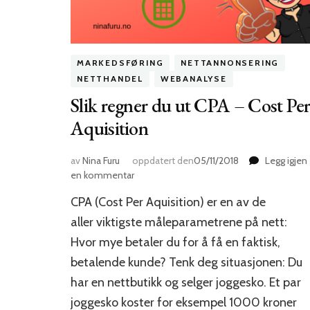
MARKEDSFØRING
NETTANNONSERING
NETTHANDEL
WEBANALYSE
Slik regner du ut CPA – Cost Pe
Aquisition
av
Nina Furu
oppdatert den
05/11/2018
Legg igjen
til
en kommentar
Slik
CPA (Cost Per Aquisition) er en av de
regner
du
aller viktigste måleparametrene på nett:
ut
Hvor mye betaler du for å få en faktisk,
CPA
betalende kunde? Tenk deg situasjonen: Du
–
Cost
har en nettbutikk og selger joggesko. Et par
Per
joggesko koster for eksempel 1000 kroner
Aquisition