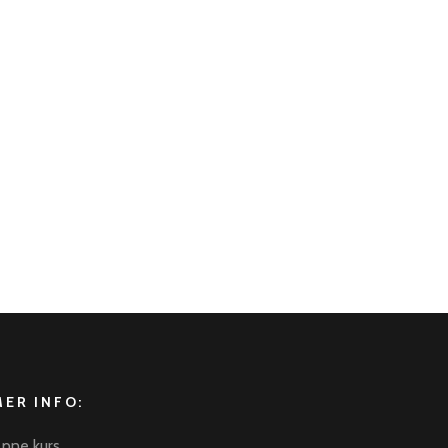
×
Chat
MER INFO:
pne kurs