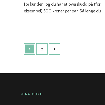
for kunden, og du har et overskudd på (for
eksempel) 500 kroner per par. Så lenge du …
Sidepaginering
Side
Side
1
2
NINA FURU