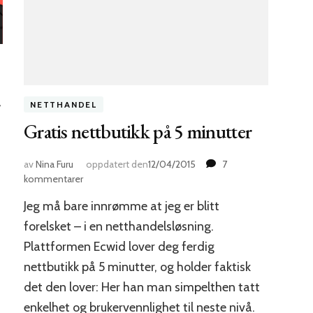
r
NETTHANDEL
Gratis nettbutikk på 5 minutter
av
Nina Furu
oppdatert den
12/04/2015
7
til
kommentarer
Gratis
Jeg må bare innrømme at jeg er blitt
nettbutikk
på
forelsket – i en netthandelsløsning.
5
Plattformen Ecwid lover deg ferdig
minutter
nettbutikk på 5 minutter, og holder faktisk
det den lover: Her han man simpelthen tatt
enkelhet og brukervennlighet til neste nivå.