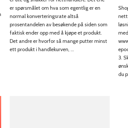
så
er spørsmålet om hva som egentlig er en
Shop
mange
n
normal konverteringsrate altså
nett
som
IKKE
prosentandelen av besøkende på siden som
løsn
kjøper
faktisk ender opp med å kjøpe et produkt.
med.
i
nettbutikken
Det andre er hvorfor så mange putter minst
www.
din?
ett produkt i handlekurven, …
epoo
3. S
ønsk
du 