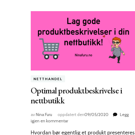
NETTHANDEL
Optimal produktbeskrivelse i
nettbutikk
av
Nina Furu
oppdatert den
09/05/2020
Legg
til
igjen en kommentar
Optimal
Hvordan bør egentlig et produkt presenteres
produktbeskrivelse