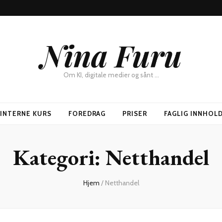
Nina Furu
Om KI, digitale medier og sånt …
SINTERNE KURS
FOREDRAG
PRISER
FAGLIG INNHOL
Kategori:
Netthandel
Hjem
/
Netthandel