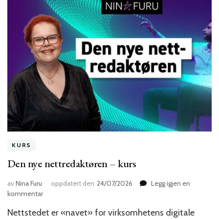
KURS
Den nye nettredaktøren – kurs
av
Nina Furu
oppdatert den
24/07/2026
Legg igjen en
til
kommentar
Den
Nettstedet er «navet» for virksomhetens digitale
nye