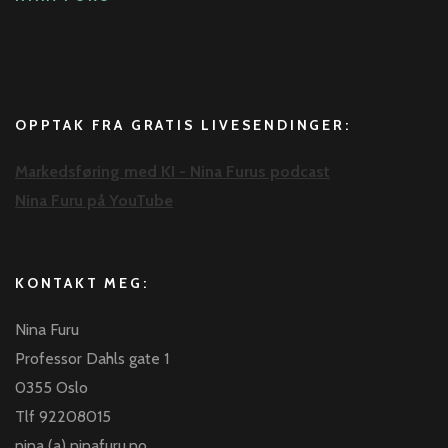
OPPTAK FRA GRATIS LIVESENDINGER:
Markedsføring med KI - Nina Furus podcast
Nina Furu på YouTube
KONTAKT MEG:
Nina Furu
Professor Dahls gate 1
0355 Oslo
Tlf 92208015
nina (a) ninafuru.no