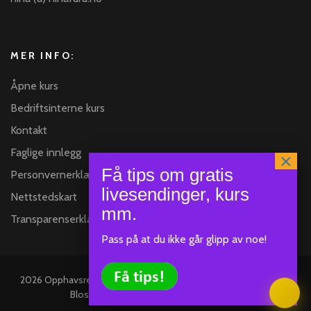
MER INFO:
Åpne kurs
Bedriftsinterne kurs
Kontakt
Faglige innlegg
Personvernerklæring
Nettstedskart
Transparenserklæring
Pass på at du ikke går glipp av noe!
Klar
SEND
2026 Opphavsrett
Nina Furu
.
Blossom Mommy Blog | Utviklet av
Blossom Themes
.Drevet av
WordPress
.