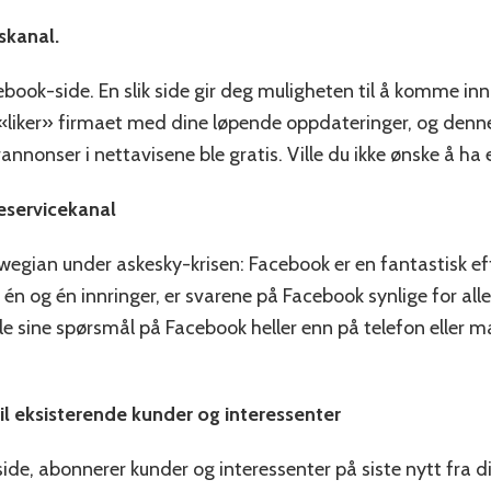
skanal.
ebook-side. En slik side gir deg muligheten til å komme in
e «liker» firmaet med dine løpende oppdateringer, og denn
nonser i nettavisene ble gratis. Ville du ikke ønske å ha 
eservicekanal
ian under askesky-krisen: Facebook er en fantastisk effe
 én og én innringer, er svarene på Facebook synlige for a
ille sine spørsmål på Facebook heller enn på telefon eller 
il eksisterende kunder og interessenter
e, abonnerer kunder og interessenter på siste nytt fra dit