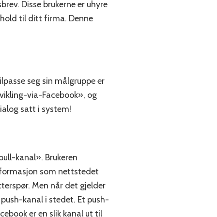
rev. Disse brukerne er uhyre
hold til ditt firma. Denne
 tilpasse seg sin målgruppe er
tvikling-via-Facebook», og
dialog satt i system!
pull-kanal». Brukeren
 informasjon som nettstedet
etterspør. Men når det gjelder
push-kanal i stedet. Et push-
book er en slik kanal ut til