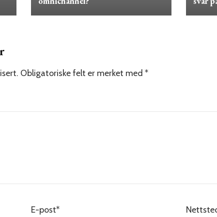
omnichannel?
svar p
r
isert.
Obligatoriske felt er merket med
*
E-post
*
Nettste