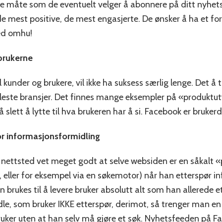
 måte som de eventuelt velger å abonnere på ditt nyhetsb
 de mest positive, de mest engasjerte. De ønsker å ha et for
ed omhu!
 brukerne
l kunder og brukere, vil ikke ha suksess særlig lenge. Det å
e fleste bransjer. Det finnes mange eksempler på «produktu
å slett å lytte til hva brukeren har å si. Facebook er bruker
or informasjonsformidling
nettsted vet meget godt at selve websiden er en såkalt «
e, eller for eksempel via en søkemotor) når han etterspør
an brukes til å levere bruker absolutt alt som han allerede 
e, som bruker IKKE etterspør, derimot, så trenger man en 
ruker uten at han selv må gjøre et søk. Nyhetsfeeden på Face