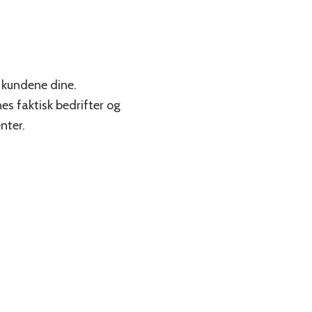
r kundene dine.
nes faktisk bedrifter og
enter.