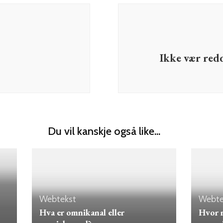
Ikke vær redd
Du vil kanskje også like...
Webtekst
Webte
Hva er omnikanal eller
Hvor r