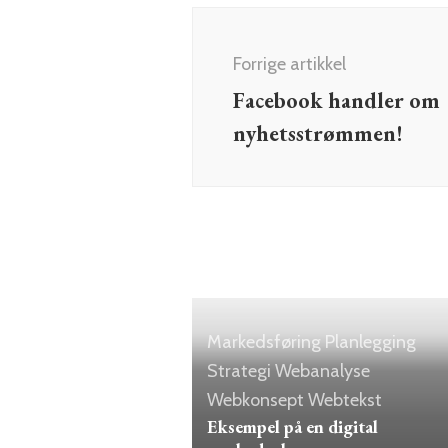
Innleggsnavigering
Forrige artikkel
Facebook handler om
nyhetsstrømmen!
Markedsføring
Planlegging
Strategi
Webanalyse
Webkonsept
Webtekst
Eksempel på en digital