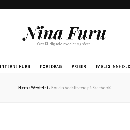
Nina Furu
Om KI, digitale medier og sånt …
SINTERNE KURS
FOREDRAG
PRISER
FAGLIG INNHOL
Hjem
/
Webtekst
/
Bør din bedrift være på Facebook?