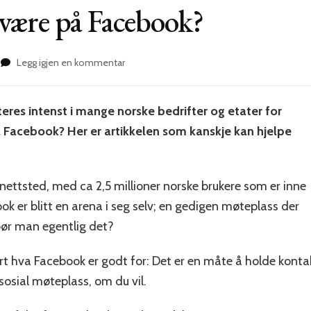
 være på Facebook?
til
Legg igjen en kommentar
Bør
din
bedrift
eres intenst i mange norske bedrifter og etater for
være
 Facebook? Her er artikkelen som kanskje kan hjelpe
på
Facebook?
 nettsted, med ca 2,5 millioner norske brukere som er inne
ook er blitt en arena i seg selv; en gedigen møteplass der
ør man egentlig det?
rt hva Facebook er godt for: Det er en måte å holde kont
sosial møteplass, om du vil.