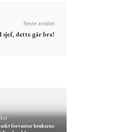
Neste artikkel
 sjef, dette går bra!
kst
askt forventer brukerne