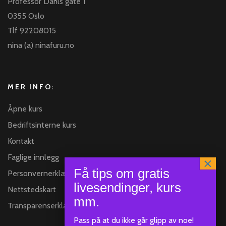
Professor Dahls gate 1
0355 Oslo
Tlf 92208015
nina (a) ninafuru.no
MER INFO:
Åpne kurs
Bedriftsinterne kurs
Kontakt
Faglige innlegg
Personvernerklæring
Nettstedskart
Transparenserklæring
Pass på at du ikke går glipp av noe!
Klar
SEND