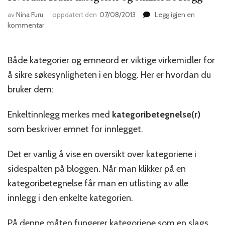
av
Nina Furu
oppdatert den
07/08/2013
Legg igjen en
til
kommentar
Hvordan
bruke
kategorier
Både kategorier og emneord er viktige virkemidler for
og
å sikre søkesynligheten i en blogg. Her er hvordan du
stikkord
i
bruker dem:
blogg
Enkeltinnlegg merkes med
kategoribetegnelse(r)
som beskriver emnet for innlegget.
Det er vanlig å vise en oversikt over kategoriene i
sidespalten på bloggen. Når man klikker på en
kategoribetegnelse får man en utlisting av alle
innlegg i den enkelte kategorien.
På denne måten fungerer kategoriene som en slags