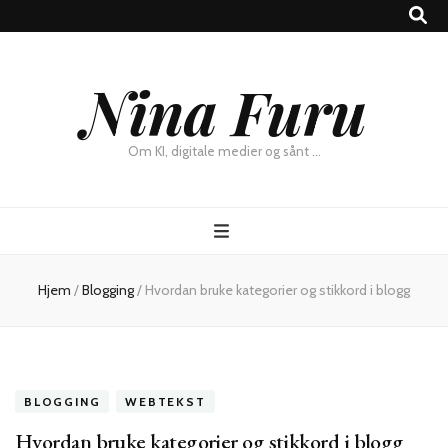
×
Nina Furu
Chat
Om KI, digitale medier og sånt …
Hjem
/
Blogging
/
Hvordan bruke kategorier og stikkord i blogg
BLOGGING
WEBTEKST
Hvordan bruke kategorier og stikkord i blogg