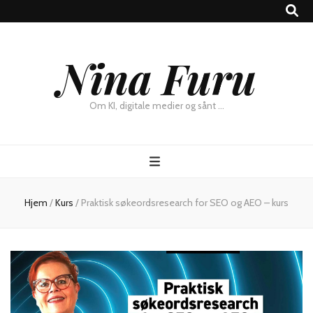
×
Nina Furu
Chat
Om KI, digitale medier og sånt …
Hjem
/
Kurs
/
Praktisk søkeordsresearch for SEO og AEO – kurs