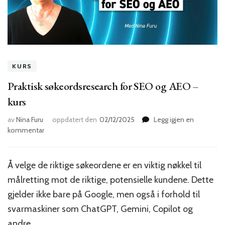
KURS
Praktisk søkeordsresearch for SEO og AEO –
kurs
av
Nina Furu
oppdatert den
02/12/2025
Legg igjen en
til
kommentar
Praktisk
søkeordsresearch
for
Å velge de riktige søkeordene er en viktig nøkkel til
SEO
målretting mot de riktige, potensielle kundene. Dette
og
AEO
gjelder ikke bare på Google, men også i forhold til
–
svarmaskiner som ChatGPT, Gemini, Copilot og
kurs
andre.