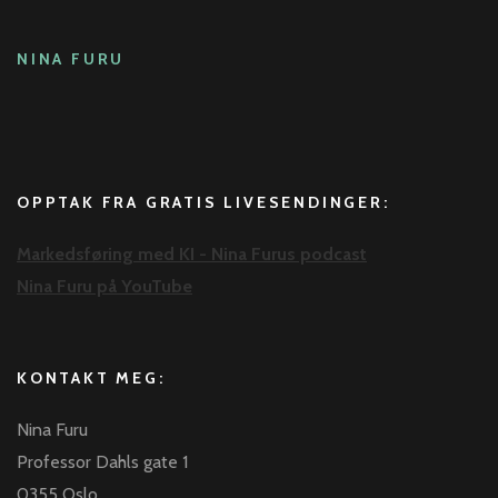
NINA FURU
OPPTAK FRA GRATIS LIVESENDINGER:
Markedsføring med KI - Nina Furus podcast
Nina Furu på YouTube
KONTAKT MEG:
Nina Furu
Professor Dahls gate 1
0355 Oslo