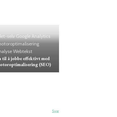
et-selv
Google Analytics
otoroptimalisering
alyse
Webtekst
n til å jobbe effektivt med
otoroptimalisering (SEO)
Svar