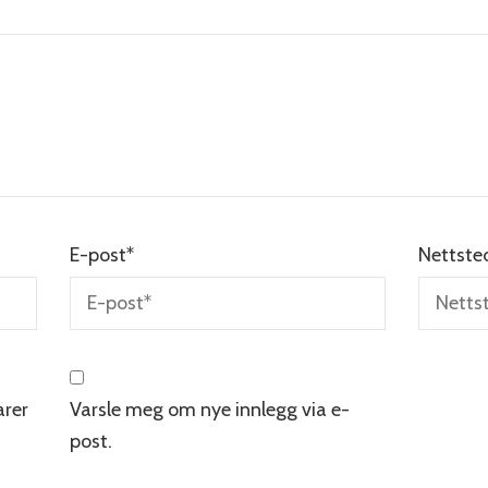
E-post
*
Nettste
rer
Varsle meg om nye innlegg via e-
post.