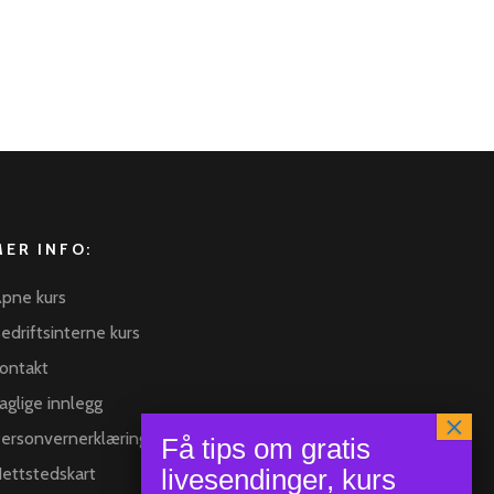
MER INFO:
pne kurs
edriftsinterne kurs
ontakt
aglige innlegg
ersonvernerklæring
ettstedskart