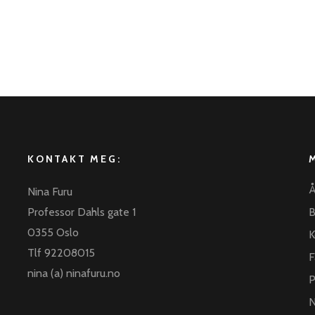
KONTAKT MEG:
Å
Nina Furu
Professor Dahls gate 1
B
0355 Oslo
K
Tlf 92208015
F
nina (a) ninafuru.no
P
N