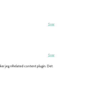
Svar
Svar
ker jeg nRelated content plugin. Det