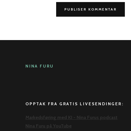
NINA FURU
OPPTAK FRA GRATIS LIVESENDINGER:
Markedsføring med KI - Nina Furus podcast
Nina Furu på YouTube