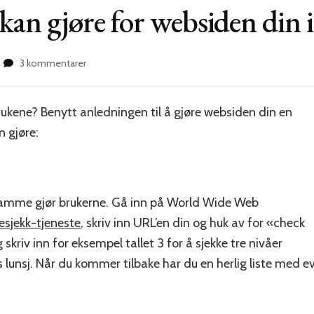
 kan gjøre for websiden din 
til
3 kommentarer
Tre
bra
ting
rukene? Benytt anledningen til å gjøre websiden din en
du
n gjøre:
kan
gjøre
for
websiden
din
 samme gjør brukerne. Gå inn på World Wide Web
i
kesjekk-tjeneste
, skriv inn URL’en din og huk av for «check
dag
kriv inn for eksempel tallet 3 for å sjekke tre nivåer
s lunsj. Når du kommer tilbake har du en herlig liste med e