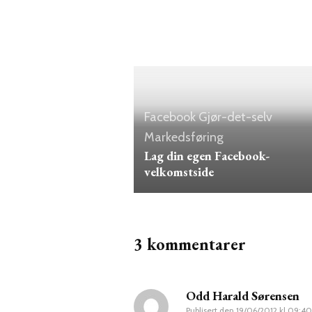
Facebook
Gjør-det-selv
Markedsføring
Lag din egen Facebook-
velkomstside
3 kommentarer
Odd Harald Sørensen
Publisert den
19/06/2012 kl 09:40