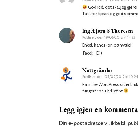
God idé. det skal jeg gjøre!
Takk for tipset og god somme
Ingebjørg S Thoresen
Publisert den
19/06/2012 kl 14:33
Enkel, hands-on og nyttig!
Takk J;_D))
Nettgründer
Publisert den
05/09/2012 kl 10:24
På mine WordPress sider bruke
fungerer helt brillefint
Legg igjen en kommenta
Din e-postadresse vil ikke bli publ