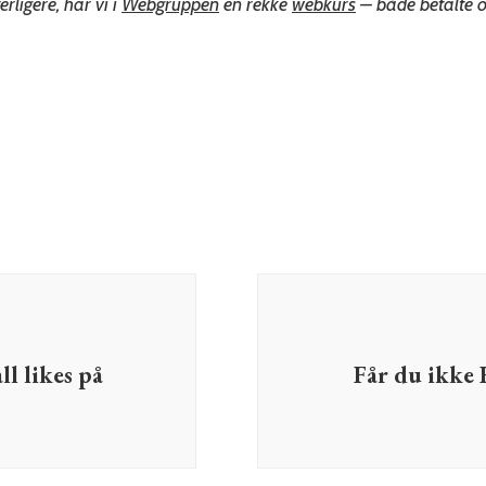
rligere, har vi i
Webgruppen
en rekke
webkurs
– både betalte o
ll likes på
Får du ikke 