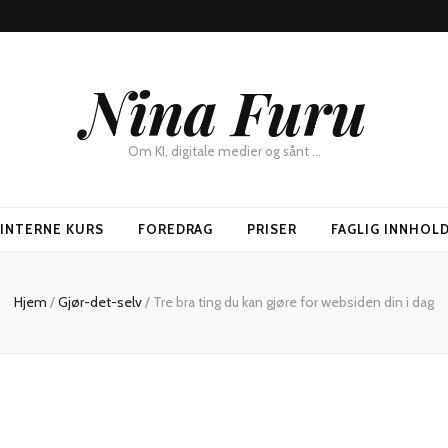
Nina Furu
Om KI, digitale medier og sånt …
SINTERNE KURS
FOREDRAG
PRISER
FAGLIG INNHOL
Hjem
/
Gjør-det-selv
/
Tre bra ting du kan gjøre for websiden din i dag