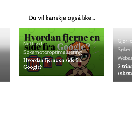
Du vil kanskje også like...
Gjør-d
Nettrøkt
Søkem
Søkemotoroptimalisering
Weban
Hvordan fjerne en side fra
3 trin
Google?
søkem