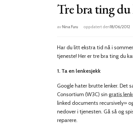
Tre bra ting du
av
Nina Furu
oppdatert den
18/06/2012
Har du litt ekstra tid nå i somme
tjeneste! Her er tre bra ting du ka
1. Ta en lenkesjekk
Google hater brutte lenker. Det
Consortium (W3C) sin
gratis len
linked documents recursively» og s
nedover i tjenesten. Gå så og spi
reparere.