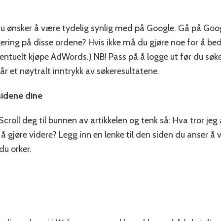
du ønsker å være tydelig synlig med på Google. Gå på Goo
gering på disse ordene? Hvis ikke må du gjøre noe for å bed
entuelt kjøpe AdWords.) NB! Pass på å logge ut før du søke
 får et nøytralt inntrykk av søkeresultatene.
sidene dine
 Scroll deg til bunnen av artikkelen og tenk så: Hva tror jeg
 gjøre videre? Legg inn en lenke til den siden du anser å v
du orker.