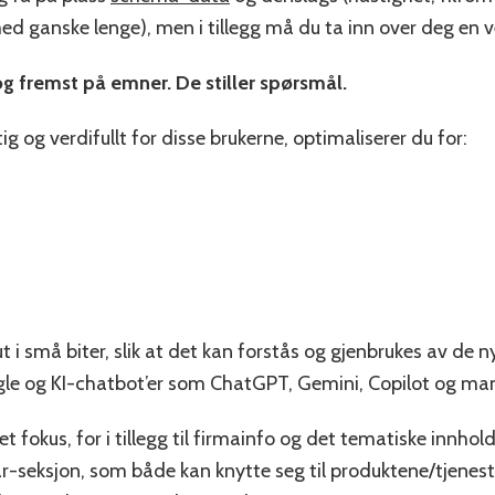
ed ganske lenge), men i tillegg må du ta inn over deg en v
og fremst på emner. De stiller spørsmål.
g og verdifullt for disse brukerne, optimaliserer du for:
 i små biter, slik at det kan forstås og gjenbrukes av de n
ogle og KI-chatbot’er som ChatGPT, Gemini, Copilot og ma
et fokus, for i tillegg til firmainfo og det tematiske innhol
seksjon, som både kan knytte seg til produktene/tjeneste