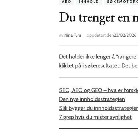
AEO
INNHOLD
SØKEMOTORO
Du trenger en n
av
Nina Furu
oppdatert den
23/02/2026
Det holder ikke lenger å “rangere 
klikket på i søkeresultatet. Det 
SEO, AEO og GEO – hva er forskj
Den nye innholdsstrategien
Slik bygger du innholdsstrategie
7 grep hvis du mister synlighet