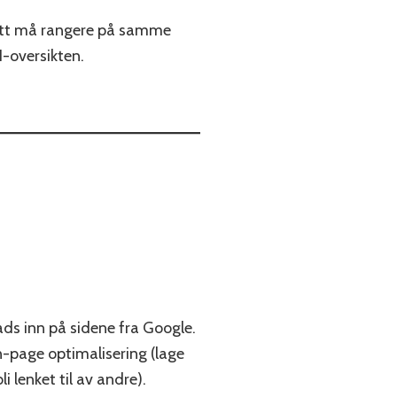
satt må rangere på samme
I-oversikten.
ads inn på sidene fra Google.
n-page optimalisering (lage
i lenket til av andre).