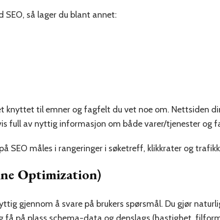
d SEO, så lager du blant annet:
 knyttet til emner og fagfelt du vet noe om. Nettsiden d
is full av nyttig informasjon om både varer/tjenester og f
å SEO måles i rangeringer i søketreff, klikkrater og trafikk
ne Optimization)
yttig gjennom å svare på brukers spørsmål. Du gjør naturli
g få på plass
schema-data
og denslags (hastighet, filfor