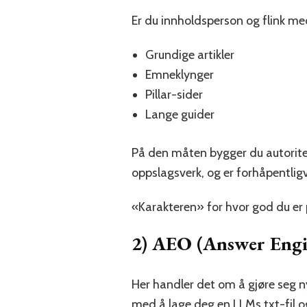
Er du innholdsperson og flink me
Grundige artikler
Emneklynger
Pillar-sider
Lange guider
På den måten bygger du autoritet
oppslagsverk, og er forhåpentligv
«Karakteren» for hvor god du er p
2) AEO (Answer Engi
Her handler det om å gjøre seg n
med å lage deg en
LLMs.txt-fil
o