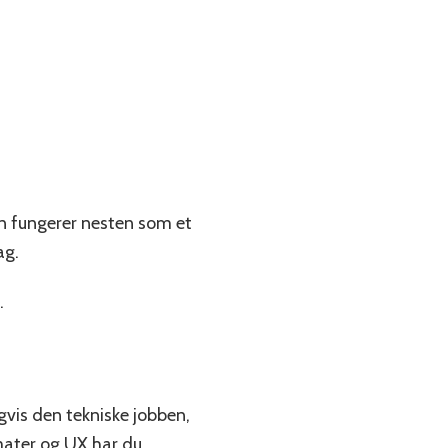
in fungerer nesten som et
ag.
.
gvis den tekniske jobben,
mater og UX har du