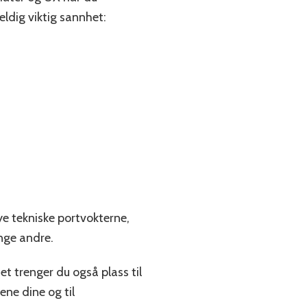
eldig viktig sannhet:
ye tekniske portvokterne,
nge andre.
det trenger du også plass til
ne dine og til