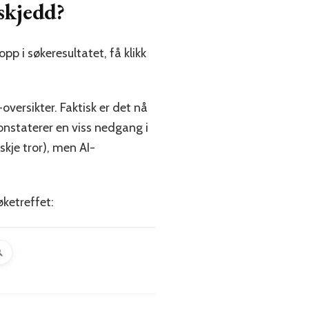
skjedd?
 i søkeresultatet, få klikk
oversikter. Faktisk er det nå
onstaterer en viss nedgang i
kje tror), men AI-
øketreffet: