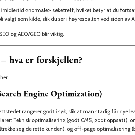
imidlertid «normale» søketreff, hvilket betyr at du fort
valgt som kilde, slik du ser i høyrespalten ved siden av A
 SEO og AEO/GEO blir viktig.
 hva er forskjellen?
her.
(Search Engine Optimization)
tstedet rangerer godt i søk, slik at man stadig får nye le
llarer: Teknisk optimalisering (godt CMS, godt oppsatt), o
ltrekke seg de rette kunden), og off-page optimalisering (bl