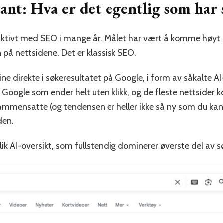
ant: Hva er det egentlig som har 
tivt med SEO i mange år. Målet har vært å komme høyt opp
 på nettsidene. Det er klassisk SEO.
ne direkte i søkeresultatet på Google, i form av såkalte AI-
ogle som ender helt uten klikk, og de fleste nettsider k
sammensatte (og tendensen er heller ikke så ny som du kans
den.
ik AI-oversikt, som fullstendig dominerer øverste del av s