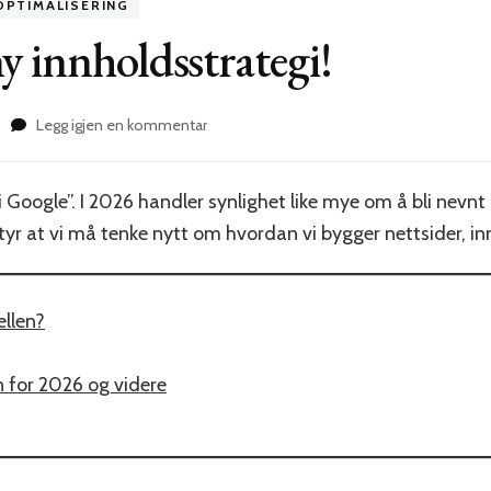
PTIMALISERING
y innholdsstrategi!
til
Legg igjen en kommentar
Du
trenger
en
i Google”. I 2026 handler synlighet like mye om å bli nevnt 
ny
betyr at vi må tenke nytt om hvordan vi bygger nettsider, 
innholdsstrategi!
ellen?
n for 2026 og videre