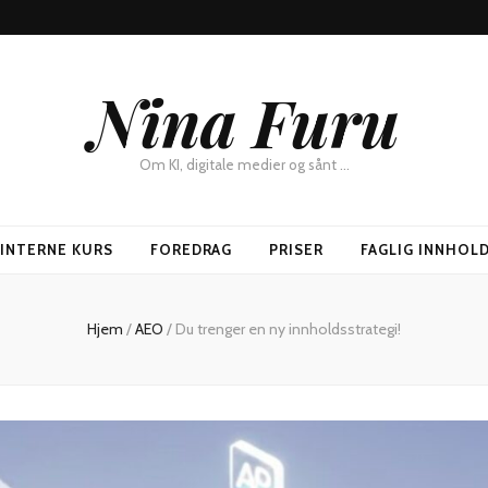
Nina Furu
Om KI, digitale medier og sånt …
SINTERNE KURS
FOREDRAG
PRISER
FAGLIG INNHOL
Hjem
/
AEO
/
Du trenger en ny innholdsstrategi!