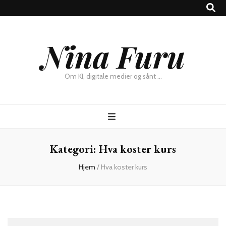
×
Nina Furu
Chat
Om KI, digitale medier og sånt …
Kategori:
Hva koster kurs
Hjem
/
Hva koster kurs