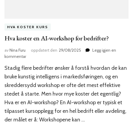
HVA KOSTER KURS
Hva koster en AI-workshop for bedrifter?
av
Nina Furu
oppdatert den
29/08/2025
Legg igjen en
til
kommentar
Hva
Stadig flere bedrifter ønsker å forstå hvordan de kan
koster
en
bruke kunstig intelligens i markedsføringen, og en
AI-
skreddersydd workshop er ofte det mest effektive
workshop
stedet å starte. Men hvor mye koster det egentlig?
for
bedrifter?
Hva er en AI-workshop? En AI-workshop er typisk et
tilpasset kursopplegg for en hel bedrift eller avdeling,
der målet er å: Workshopene kan …