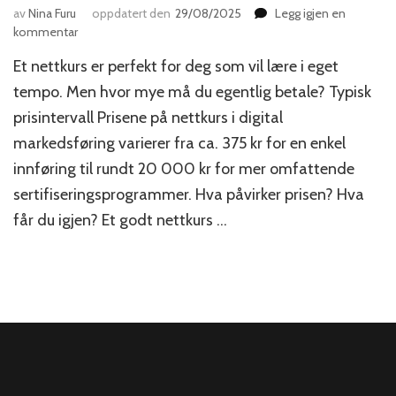
av
Nina Furu
oppdatert den
29/08/2025
Legg igjen en
til
kommentar
Hva
Et nettkurs er perfekt for deg som vil lære i eget
koster
et
tempo. Men hvor mye må du egentlig betale? Typisk
nettkurs
prisintervall Prisene på nettkurs i digital
i
markedsføring varierer fra ca. 375 kr for en enkel
digital
markedsføring?
innføring til rundt 20 000 kr for mer omfattende
sertifiseringsprogrammer. Hva påvirker prisen? Hva
får du igjen? Et godt nettkurs …