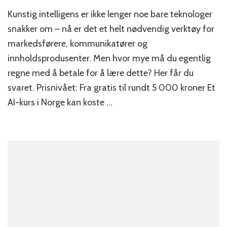
Hva
Kunstig intelligens er ikke lenger noe bare teknologer
koster
et
snakker om – nå er det et helt nødvendig verktøy for
AI-
markedsførere, kommunikatører og
kurs
innholdsprodusenter. Men hvor mye må du egentlig
i
Norge?
regne med å betale for å lære dette? Her får du
svaret. Prisnivået: Fra gratis til rundt 5 000 kroner Et
AI-kurs i Norge kan koste …