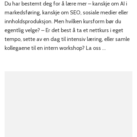
Du har bestemt deg for å lære mer – kanskje om AI i
gir
best
markedsføring, kanskje om SEO, sosiale medier eller
verdi
innholdsproduksjon. Men hvilken kursform bør du
–
egentlig velge? – Er det best å ta et nettkurs i eget
nettkurs,
dagskurs
tempo, sette av en dag til intensiv læring, eller samle
eller
kollegaene til en intern workshop? La oss …
workshop?