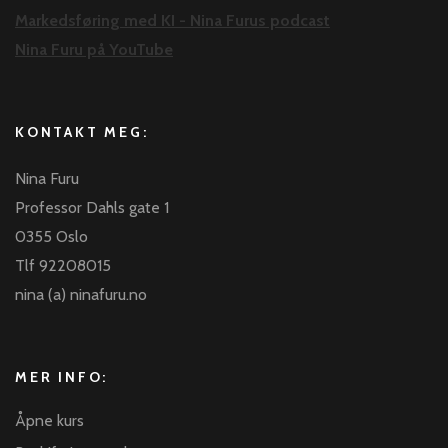
Markedsføring med KI - Nina Furus podcast
Nina Furu på YouTube
KONTAKT MEG:
Nina Furu
Professor Dahls gate 1
0355 Oslo
Tlf 92208015
nina (a) ninafuru.no
MER INFO:
Åpne kurs