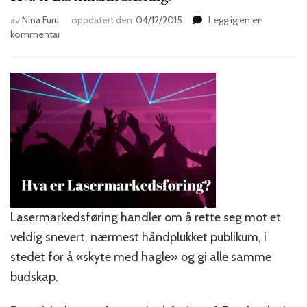
av
Nina Furu
oppdatert den
04/12/2015
Legg igjen en
til
kommentar
Hva
er
Lasermarkedsføring?
Lasermarkedsføring handler om å rette seg mot et
veldig snevert, nærmest håndplukket publikum, i
stedet for å «skyte med hagle» og gi alle samme
budskap.