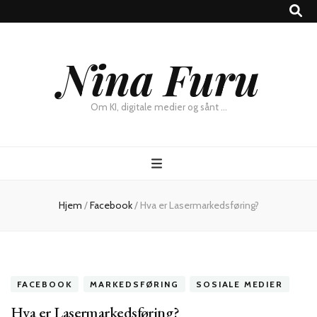
×
Nina Furu
Chat
Om KI, digitale medier og sånt …
Hjem
/
Facebook
/
Hva er Lasermarkedsføring?
FACEBOOK
MARKEDSFØRING
SOSIALE MEDIER
Hva er Lasermarkedsføring?