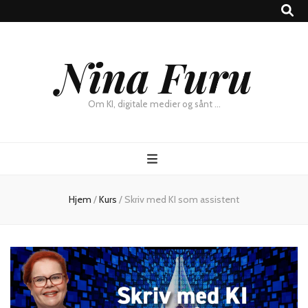
×
Nina Furu
Chat
Om KI, digitale medier og sånt …
Hjem
/
Kurs
/
Skriv med KI som assistent