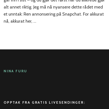
går inn i sist – og du gjør det først når du allerede gjør
billig
alt annet riktig. Jeg må nå nyansere dette rådet med
oppmerksomhet
et unntak: Ren annonsering på Snapchat. For akkurat
nå, akkurat her, …
NINA FURU
OPPTAK FRA GRATIS LIVESENDINGER: