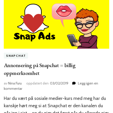
SNAPCHAT
Annonsering på Snapchat = billig
oppmerksomhet
av
Nina Furu
oppdatert den
03/02/2019
Legg igjen en
til
kommentar
Annonsering
Har du vært på sosiale medier-kurs med meg har du
på
Snapchat
kanskje hørt meg si at Snapchat er den kanalen du
=