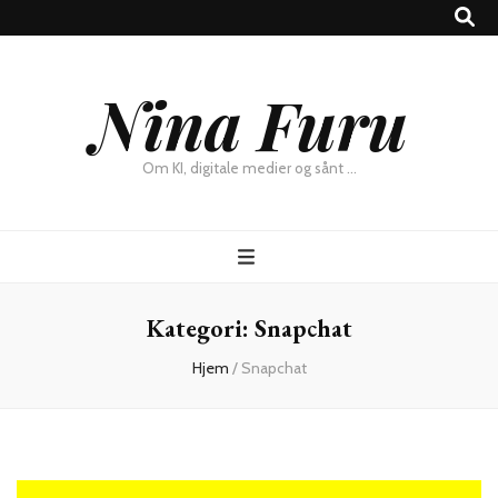
×
Nina Furu
Chat
Om KI, digitale medier og sånt …
Kategori:
Snapchat
Hjem
/
Snapchat