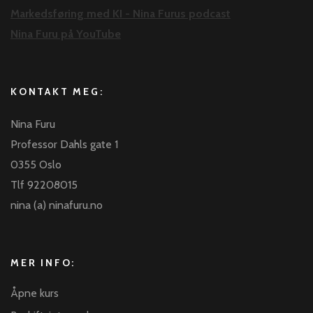
Markedsføring med KI - Nina Furus podcast
Nina Furu på YouTube
KONTAKT MEG:
Nina Furu
Professor Dahls gate 1
0355 Oslo
Tlf 92208015
nina (a) ninafuru.no
MER INFO:
Åpne kurs