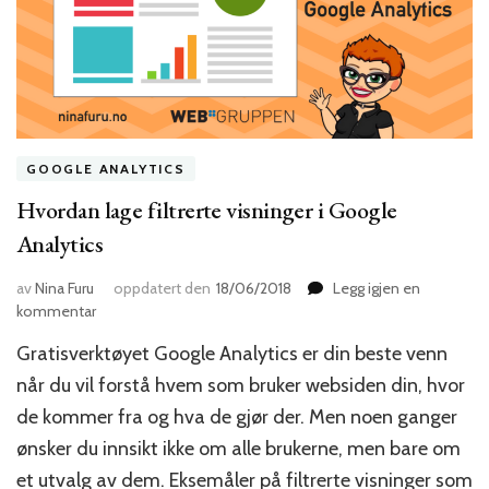
GOOGLE ANALYTICS
Hvordan lage filtrerte visninger i Google
Analytics
av
Nina Furu
oppdatert den
18/06/2018
Legg igjen en
til
kommentar
Hvordan
Gratisverktøyet Google Analytics er din beste venn
lage
filtrerte
når du vil forstå hvem som bruker websiden din, hvor
visninger
de kommer fra og hva de gjør der. Men noen ganger
i
ønsker du innsikt ikke om alle brukerne, men bare om
Google
Analytics
et utvalg av dem. Eksemåler på filtrerte visninger som