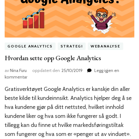
GOOGLE ANALYTICS
STRATEGI
WEBANALYSE
Hvordan sette opp Google Analytics
av
Nina Furu
oppdatert den
25/10/2019
Legg igjen en
til
kommentar
Hvordan
Gratisverktøyet Google Analytics er kanskje din aller
sette
opp
beste kilde til kundeinnsikt. Analytics hjelper deg å se
Google
hva kundene gjør på ditt nettsted, hvilket innhold
Analytics
kundene liker og hva som ikke fungerer så godt. I
tillegg kan du finne ut hvilke markedsføringstiltak
som fungerer og hva som er «penger ut av vinduet».