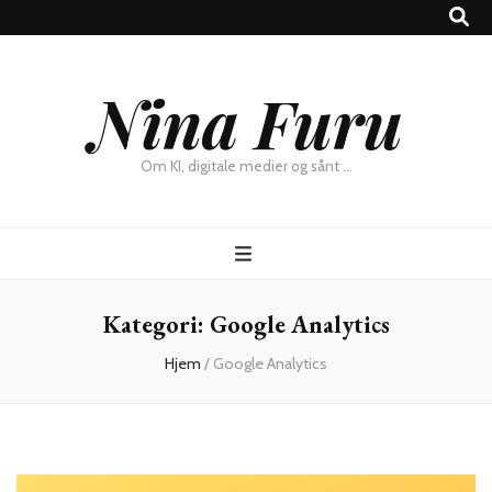
×
Nina Furu
Chat
Om KI, digitale medier og sånt …
Kategori:
Google Analytics
Hjem
/
Google Analytics