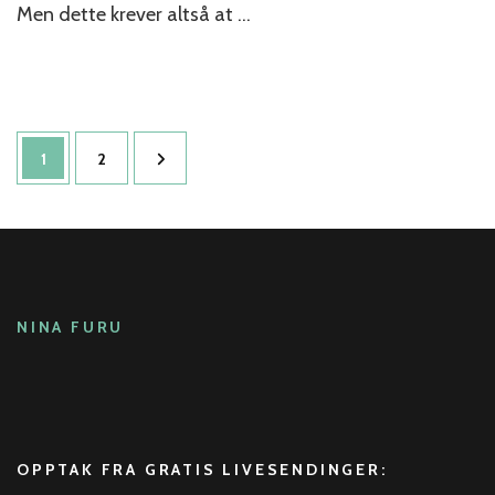
Men dette krever altså at …
Sidepaginering
Side
Side
1
2
NINA FURU
OPPTAK FRA GRATIS LIVESENDINGER: