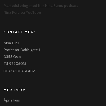
Markedsføring med KI - Nina Furus podcast
Nina Furu på YouTube
KONTAKT MEG:
Nina Furu
Professor Dahls gate 1
0355 Oslo
Tlf 92208015
nina (a) ninafuru.no
MER INFO:
Åpne kurs