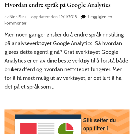
Hvordan endre språk på Google Analytics
av
Nina Furu
oppdatert den
19/11/2018
Legg igjen en
til
kommentar
Hvordan
Men noen ganger ønsker du å endre språkinnstilling
endre
språk
på analyseverktøyet Google Analytics. Så hvordan
på
gjøres dette egentlig nå? Gratisverktøyet Google
Google
Analytics er en av dine beste verktøy til å forstå både
Analytics
brukeradferd og hvordan nettstedet fungerer. Men
for å få mest mulig ut av verktøyet, er det lurt å ha
det på et språk som …