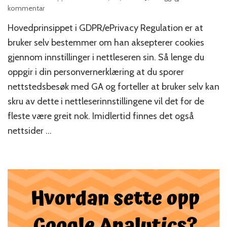
til
kommentar
Hvordan
Hovedprinsippet i GDPR/ePrivacy Regulation er at
anonymisere
IP-
bruker selv bestemmer om han aksepterer cookies
adresser
gjennom innstillinger i nettleseren sin. Så lenge du
i
oppgir i din personvernerklæring at du sporer
Google
Analytics
nettstedsbesøk med GA og forteller at bruker selv kan
gjennom
skru av dette i nettleserinnstillingene vil det for de
Tag
Manager
fleste være greit nok. Imidlertid finnes det også
nettsider …