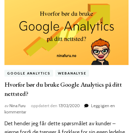
GOOGLE ANALYTICS
WEBANALYSE
Hvorfor bør du bruke Google Analytics på ditt
nettsted?
av
Nina Furu
oppdatert den
17/02/2020
Legg igjen en
til
kommentar
Hvorfor
Det hender jeg får dette spørsmålet av kunder –
bør
du
gjerne fordi de trenger å forklare for sin egen ledelse