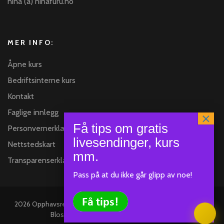
nina (a) ninafuru.no
MER INFO:
Åpne kurs
Bedriftsinterne kurs
Kontakt
Faglige innlegg
Personvernerklæring
Nettstedskart
Transparenserklæring
Pass på at du ikke går glipp av noe!
Klar
SEND
2026 Opphavsrett
Nina Furu
.
Blossom Mommy Blog | Utviklet av
Blossom Themes
.Drevet av
WordPress
.