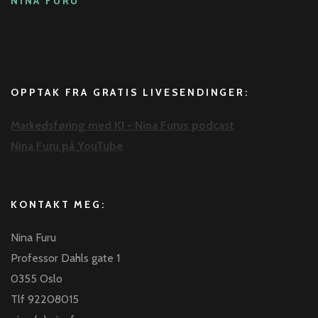
NINA FURU
OPPTAK FRA GRATIS LIVESENDINGER:
Markedsføring med KI - Nina Furus podcast
Nina Furu på YouTube
KONTAKT MEG:
Nina Furu
Professor Dahls gate 1
0355 Oslo
Tlf 92208015