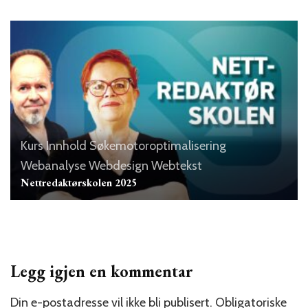
Kurs
Innhold
Søkemotoroptimalisering
Webanalyse
Webdesign
Webtekst
Nettredaktørskolen 2025
Legg igjen en kommentar
Din e-postadresse vil ikke bli publisert.
Obligatoriske