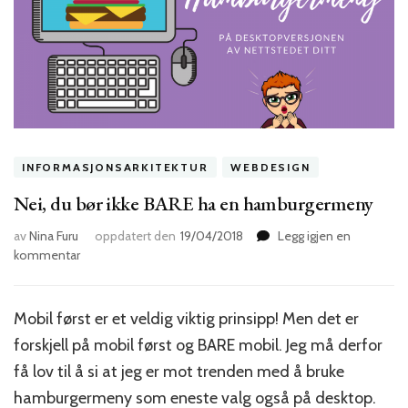
INFORMASJONSARKITEKTUR
WEBDESIGN
Nei, du bør ikke BARE ha en hamburgermeny
av
Nina Furu
oppdatert den
19/04/2018
Legg igjen en
til
kommentar
Nei,
du
bør
Mobil først er et veldig viktig prinsipp! Men det er
ikke
forskjell på mobil først og BARE mobil. Jeg må derfor
BARE
ha
få lov til å si at jeg er mot trenden med å bruke
en
hamburgermeny som eneste valg også på desktop.
hamburgermeny