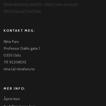
Markedsføring med KI - Nina Furus podcast
Nina Furu på YouTube
KONTAKT MEG:
Nina Furu
Professor Dahls gate 1
0355 Oslo
Tlf 92208015
nina (a) ninafuru.no
MER INFO:
Åpne kurs