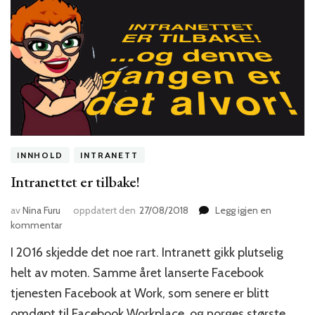
INNHOLD
INTRANETT
Intranettet er tilbake!
av
Nina Furu
oppdatert den
27/08/2018
Legg igjen en
til
kommentar
Intranettet
I 2016 skjedde det noe rart. Intranett gikk plutselig
er
tilbake!
helt av moten. Samme året lanserte Facebook
tjenesten Facebook at Work, som senere er blitt
omdøpt til Facebook Workplace, og norges største