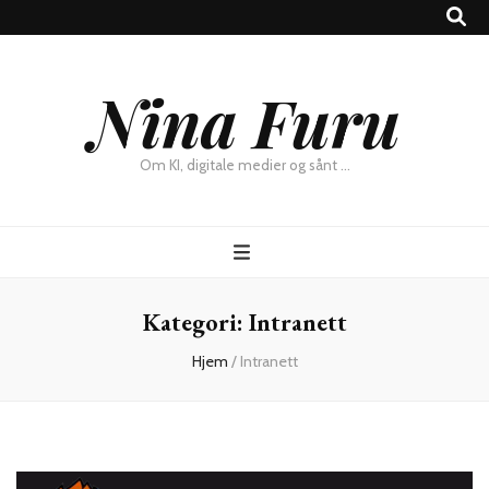
×
Nina Furu
Chat
Om KI, digitale medier og sånt …
Kategori:
Intranett
Hjem
/
Intranett