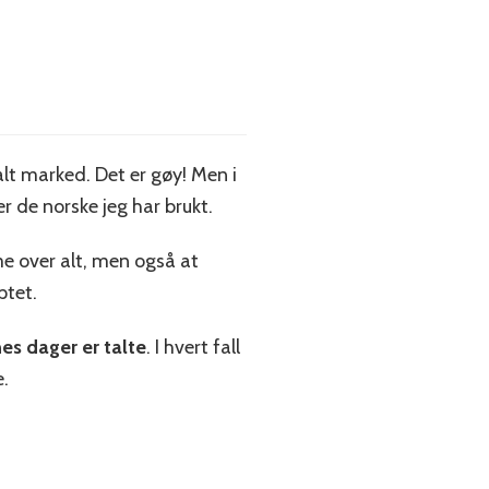
alt marked. Det er gøy! Men i
r de norske jeg har brukt.
e over alt, men også at
ptet.
s dager er talte
. I hvert fall
e.