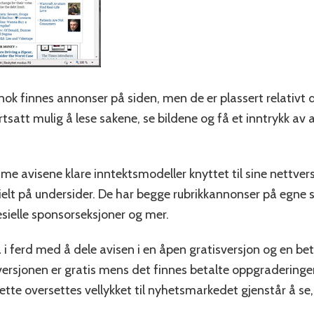
ok finnes annonser på siden, men de er plassert relativt di
fortsatt mulig å lese sakene, se bildene og få et inntrykk a
e avisene klare inntektsmodeller knyttet til sine nettversj
lt på undersider. De har begge rubrikkannonser på egne sid
pesielle sponsorseksjoner og mer.
 ferd med å dele avisen i en åpen gratisversjon og en beta
versjonen er gratis mens det finnes betalte oppgraderinger,
tte oversettes vellykket til nyhetsmarkedet gjenstår å se