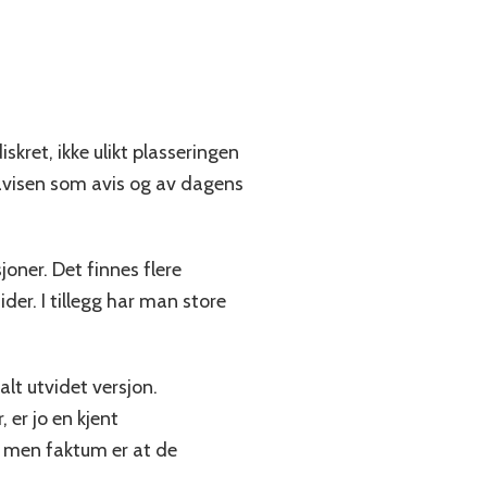
skret, ikke ulikt plasseringen
v avisen som avis og av dagens
oner. Det finnes flere
er. I tillegg har man store
lt utvidet versjon.
 er jo en kjent
, men faktum er at de