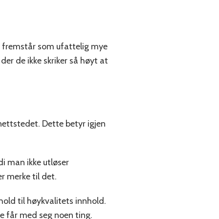
s fremstår som ufattelig mye
er de ikke skriker så høyt at
nettstedet. Dette betyr igjen
rdi man ikke utløser
r merke til det.
old til høykvalitets innhold.
ke får med seg noen ting.