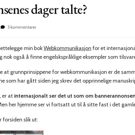
enes dager talte?
til
3 kommentarer
Er
bannerannonsenes
dager
lrettelegge min bok
Webkommunikasjon
for et internasjon
talte?
g nok også å finne engelskspråklige eksempler som tilsvare
bare at grunnprinsippene for webkommunikasjon er de samm
ene som har gått siden jeg skrev det opprinnelige manuskri
 er at
internasjonalt ser det ut som om bannerannonsene
en her hjemme ser vi fortsatt ut til å sitte fast i det gaml
 forsiden slik ut: