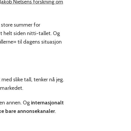
Jakob Nielsens forskning om
e store summer for
t helt siden nitti-tallet. Og
nullerne» til dagens situasjon
d slike tall, tenker nå jeg.
ermarkedet.
n en annen. Og
internasjonalt
ikke bare annonsekanaler
.