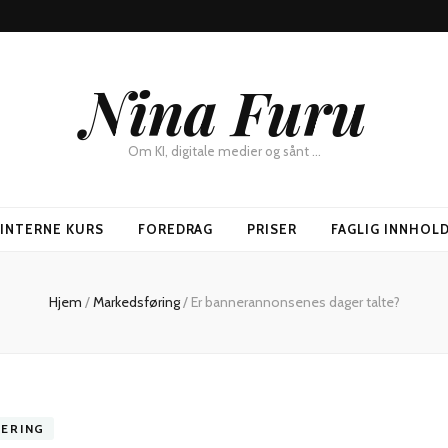
Nina Furu
Om KI, digitale medier og sånt …
SINTERNE KURS
FOREDRAG
PRISER
FAGLIG INNHOL
Hjem
/
Markedsføring
/
Er bannerannonsenes dager talte?
ERING