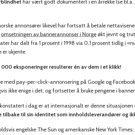
blindhet
har vært godt dokumentert i en årrekke (se bl.a.
norske annonsører likevel har fortsatt å betale nettavisen
r
omsetningen av bannerannonser i Norge
økt jevnt og trut
ater har dalt fra 1 prosent i 1998 via 0,1 prosent tidlig i «
e er ukjente.
 000 eksponeringer resulterer én av dem i et klikk!
ere med pay-per-click-annonsering på Google og Facebook me
vis ikke enige i det, og fortsetter å bruke pengene i bann
r konstatert i dag er at internasjonalt er denne situasjone
e tilbake til sin identitet som innholdsleverandører og 
ldsvis engelske The Sun og amerikanske New York Times: