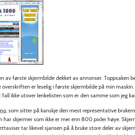
n av første skjermbilde dekket av annonser. Toppsaken be
 overskriften er leselig i første skjermbilde på min maskin.
t fall ikke utover lenkelisten som er den samme som jeg 
.no
, som sitter på kanskje den mest representative bruker
 har skjermer som ikke er mer enn 800 pixler høye. Skjerm
ttaviser tar likevel sjansen på å bruke store deler av skj