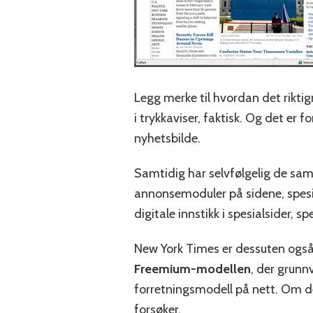
Legg merke til hvordan det riktign
i trykkaviser, faktisk. Og det er 
nyhetsbilde.
Samtidig har selvfølgelig de samm
annonsemoduler på sidene, spesie
digitale innstikk i spesialsider, s
New York Times er dessuten også i
Freemium-modellen
, der grunn
forretningsmodell på nett. Om de
forsøker.