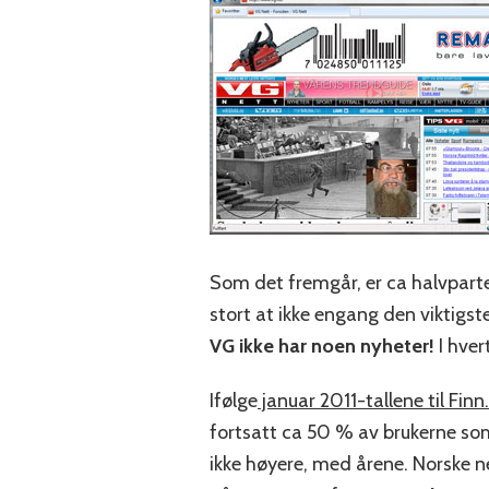
Som det fremgår, er ca halvparte
stort at ikke engang den viktigste
VG ikke har noen nyheter!
I hver
Ifølge
januar 2011-tallene til Finn
fortsatt ca 50 % av brukerne som
ikke høyere, med årene. Norske ne