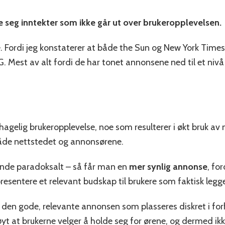
re seg inntekter som ikke går ut over brukeropplevelsen.
e. Fordi jeg konstaterer at både the Sun og New York Time
 Mest av alt fordi de har tonet annonsene ned til et nivå d
agelig brukeropplevelse, noe som resulterer i økt bruk av 
både nettstedet og annonsørene.
tende paradoksalt – så får man en
mer synlig annonse
, fo
resentere et relevant budskap til brukere som faktisk legge
 den gode, relevante annonsen som plasseres diskret i forh
 høyt at brukerne velger å holde seg for ørene, og dermed ik