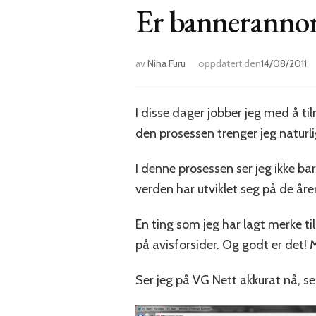
Er bannerannons
av
Nina Furu
oppdatert den
14/08/2011
I disse dager jobber jeg med å ti
den prosessen trenger jeg naturli
I denne prosessen ser jeg ikke 
verden har utviklet seg på de år
En ting som jeg har lagt merke til,
på avisforsider. Og godt er det! M
Ser jeg på VG Nett akkurat nå, ser