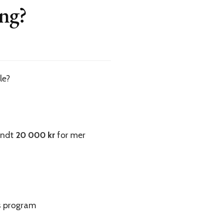
ing?
le?
rundt
20 000 kr
for mer
rs program