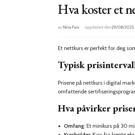
Hva koster et n
av
Nina Furu
oppdatert den
29/08/2025
Et nettkurs er perfekt for deg s
Typisk prisinterval
Prisene på nettkurs i digital mark
omfattende sertifiseringsprogr
Hva påvirker prise
Omfang
: Et minikurs på 30 m
Kursholder
: Kurs fra kjente ek