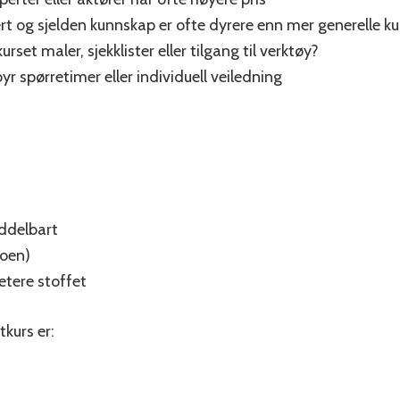
ert og sjelden kunnskap er ofte dyrere enn mer generelle ku
kurset maler, sjekklister eller tilgang til verktøy?
byr spørretimer eller individuell veiledning
ddelbart
noen)
petere stoffet
tkurs er: