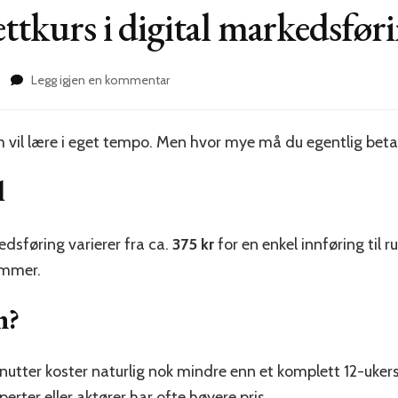
ettkurs i digital markedsfør
til
Legg igjen en kommentar
Hva
koster
et
om vil lære i eget tempo. Men hvor mye må du egentlig beta
nettkurs
i
l
digital
markedsføring?
edsføring varierer fra ca.
375 kr
for en enkel innføring til 
ammer.
n?
inutter koster naturlig nok mindre enn et komplett 12-uke
sperter eller aktører har ofte høyere pris