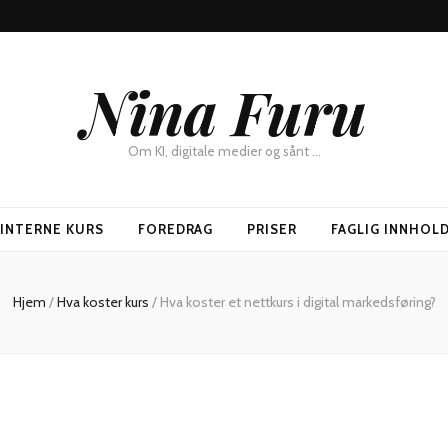
Nina Furu
Om KI, digitale medier og sånt …
SINTERNE KURS
FOREDRAG
PRISER
FAGLIG INNHOL
Hjem
/
Hva koster kurs
/
Hva koster et nettkurs i digital markedsføring?