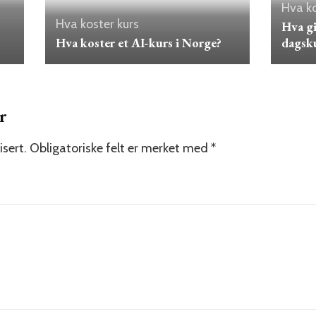
Hva ko
Hva koster kurs
Hva gi
Hva koster et AI-kurs i Norge?
dagsku
r
isert.
Obligatoriske felt er merket med
*