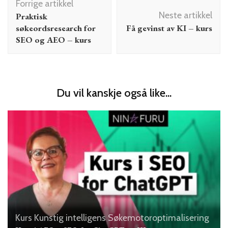
Forrige artikkel
Neste artikkel
Praktisk
søkeordsresearch for
Få gevinst av KI – kurs
SEO og AEO – kurs
Du vil kanskje også like...
Kurs
Kunstig intelligens
Søkemotoroptimalisering