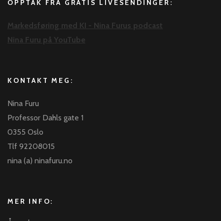
OPPTAK FRA GRATIS LIVESENDINGER:
Markedsføring med KI - Nina Furus podcast
Nina Furu på YouTube
KONTAKT MEG:
Nina Furu
Professor Dahls gate 1
0355 Oslo
Tlf 92208015
nina (a) ninafuru.no
MER INFO: