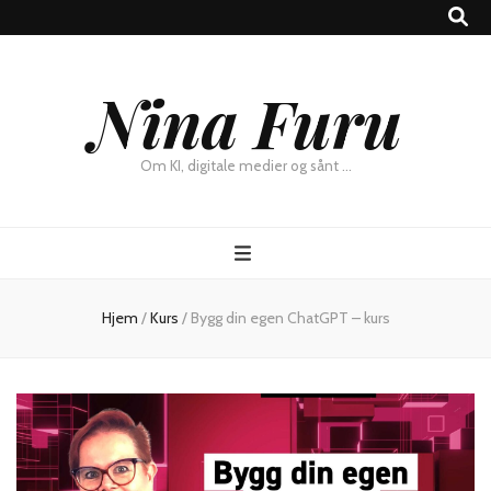
×
Nina Furu
Chat
Om KI, digitale medier og sånt …
Hjem
/
Kurs
/
Bygg din egen ChatGPT – kurs