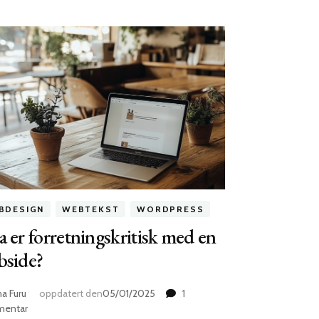
BDESIGN
WEBTEKST
WORDPRESS
 er forretningskritisk med en
bside?
na Furu
oppdatert den
05/01/2025
1
til
entar