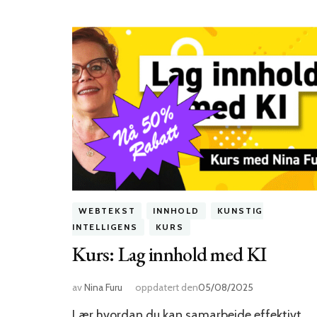
WEBTEKST
INNHOLD
KUNSTIG
INTELLIGENS
KURS
Kurs: Lag innhold med KI
av
Nina Furu
oppdatert den
05/08/2025
Lær hvordan du kan samarbeide effektivt