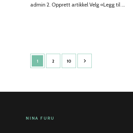
admin 2. Opprett artikkel Velg «Legg til …
Sidepaginering
Side
Side
Side
1
2
10
NINA FURU