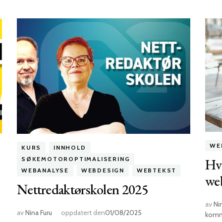
WE
KURS
INNHOLD
SØKEMOTOROPTIMALISERING
Hva
WEBANALYSE
WEBDESIGN
WEBTEKST
we
Nettredaktørskolen 2025
av
Ni
av
Nina Furu
oppdatert den
01/08/2025
komm