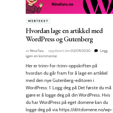
WEBTEKST
Hvordan lage en artikkel med
WordPress og Gutenberg
av
Nina Furu
oppdatert den
02/09/2020
Legg
til
igjen en kommentar
Hvordan
Her er trinn-for-trinn-oppskriften på
lage
en
hvordan du går fram for å lage en artikkel
artikkel
med den nye Gutenberg-editoren i
med
WordPress: 1. Logg deg på Det første du må
WordPress
og
gjøre er å logge deg på din WordPress. Hvis
Gutenberg
du har WordPress på eget domene kan du
logge deg på via https://dittdomene.no/wp-