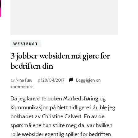
WEBTEKST
3 jobber websiden må gjøre for
bedriften din
av
Nina Furu
på
28/04/2017
Legg igjen en
til
kommentar
3
Da jeg lanserte boken Markedsføring og
jobber
websiden
Kommunikasjon på Nett tidligere i år, ble jeg
må
bokbadet av Christine Calvert. En av de
gjøre
spørsmålene hun stilte meg da, var hvilken
for
bedriften
rolle websider egentlig spiller for bedriften.
din