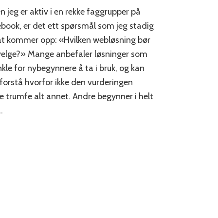
Hva
n jeg er aktiv i en rekke faggrupper på
er
forretningskritisk
book, er det ett spørsmål som jeg stadig
med
at kommer opp: «Hvilken webløsning bør
en
velge?» Mange anbefaler løsninger som
webside?
nkle for nybegynnere å ta i bruk, og kan
 forstå hvorfor ikke den vurderingen
le trumfe alt annet. Andre begynner i helt
…