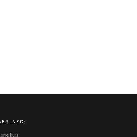
×
Chat
MER INFO:
pne kurs