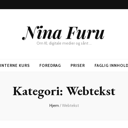
Nina Furu
Om KI, digitale medier og sånt …
SINTERNE KURS
FOREDRAG
PRISER
FAGLIG INNHOL
Kategori:
Webtekst
Hjem
/
Webtekst