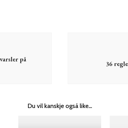
varsler på
36 regle
Du vil kanskje også like...