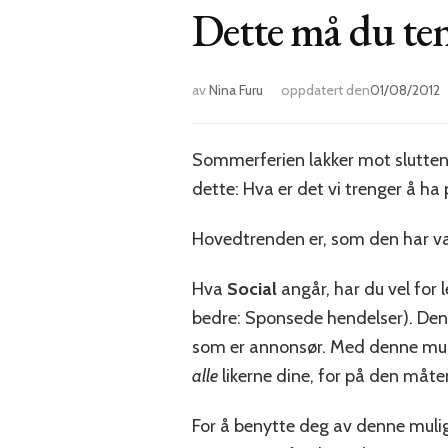
Dette må du ten
av
Nina Furu
oppdatert den
01/08/2012
Sommerferien lakker mot slutten, o
dette: Hva er det vi trenger å ha
Hovedtrenden er, som den har vær
Hva
Social
angår, har du vel for 
bedre: Sponsede hendelser). Den 
som er annonsør. Med denne muli
alle
likerne dine, for på den måten å
For å benytte deg av denne mulig