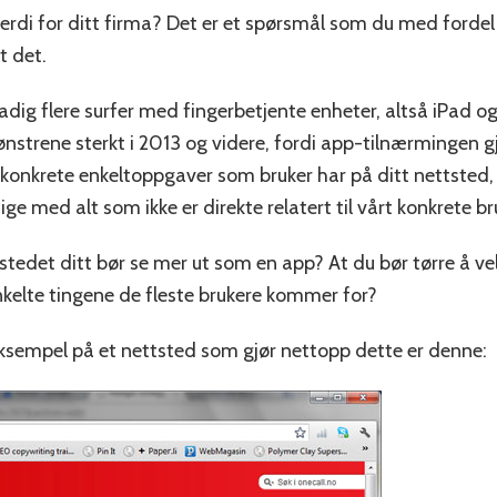
rdi for ditt firma? Det er et spørsmål som du med fordel
t det.
stadig flere surfer med fingerbetjente enheter, altså iPad 
strene sterkt i 2013 og videre, fordi app-tilnærmingen gj
 konkrete enkeltoppgaver som bruker har på ditt nettsted,
ige med alt som ikke er direkte relatert til vårt konkrete b
tedet ditt bør se mer ut som en app? At du bør tørre å vel
 enkelte tingene de fleste brukere kommer for?
 eksempel på et nettsted som gjør nettopp dette er denne: