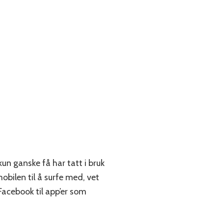
n ganske få har tatt i bruk
obilen til å surfe med, vet
Facebook til app’er som