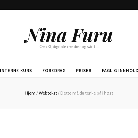
Nina Furu
Om KI, digitale medier og sånt …
SINTERNE KURS
FOREDRAG
PRISER
FAGLIG INNHOL
Hjem
/
Webtekst
/
Dette må du tenke på i høst