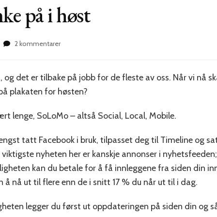
ke på i høst
til
2 kommentarer
Dette
må
du
g det er tilbake på jobb for de fleste av oss. Når vi nå sk
tenke
 på plakaten for høsten?
på
i
høst
t lenge, SoLoMo – altså Social, Local, Mobile.
lengst tatt Facebook i bruk, tilpasset deg til Timeline og s
viktigste nyheten her er kanskje annonser i nyhetsfeeden;
gheten kan du betale for å få innleggene fra siden din i
 nå ut til flere enn de i snitt 17 % du når ut til i dag.
heten legger du først ut oppdateringen på siden din og så