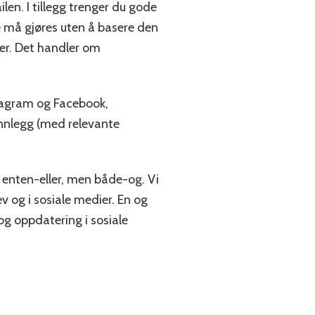
en. I tillegg trenger du gode
fte må gjøres uten å basere den
ser. Det handler om
tagram og Facebook,
innlegg (med relevante
 enten-eller, men både-og. Vi
v og i sosiale medier. En og
og oppdatering i sosiale