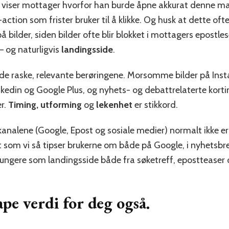
g viser mottager hvorfor han burde åpne akkurat denne mail
-action som frister bruker til å klikke. Og husk at dette o
ilder, siden bilder ofte blir blokket i mottagers epostle
– og naturligvis
landingsside
.
de raske, relevante berøringene. Morsomme bilder på Ins
kedin og Google Plus, og nyhets- og debattrelaterte kort
r.
Timing, utforming
og
lekenhet
er stikkord.
kanalene (Google, Epost og sosiale medier) normalt ikke er
lt som vi så tipser brukerne om både på Google, i nyhetsbre
ungere som landingsside både fra søketreff, epostteaser 
pe verdi for deg også.