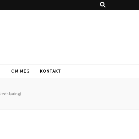
D
OM MEG
KONTAKT
kedsføring)