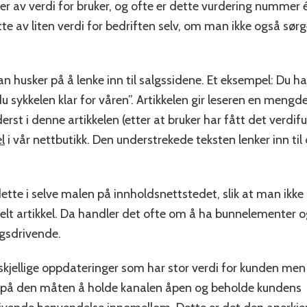
er av verdi for bruker, og ofte er dette vurdering nummer
tte av liten verdi for bedriften selv, om man ikke også sør
 husker på å lenke inn til salgssidene. Et eksempel: Du har 
u sykkelen klar for våren”. Artikkelen gir leseren en mengde 
erst i denne artikkelen (etter at bruker har fått det verdifu
l
i vår nettbutikk. Den understrekede teksten lenker inn til
dette i selve malen på innholdsnettstedet, slik at man ikke
kelt artikkel. Da handler det ofte om å ha bunnelementer 
gsdrivende.
rskjellige oppdateringer som har stor verdi for kunden men
or på den måten å holde kanalen åpen og beholde kundens