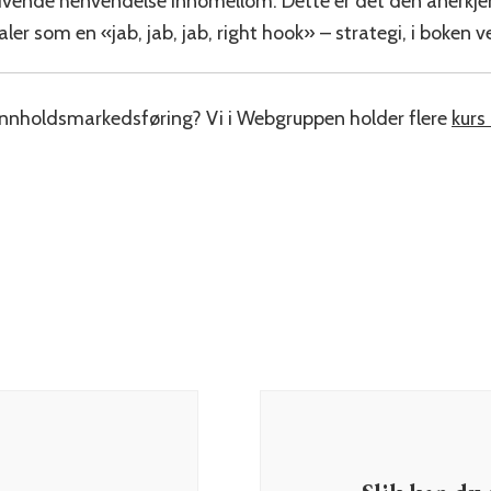
rivende henvendelse innomellom. Dette er det den anerkje
er som en «jab, jab, jab, right hook» – strategi, i boken
m innholdsmarkedsføring? Vi i Webgruppen holder flere
kurs