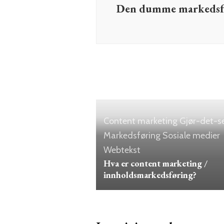
Den dumme markedsf
Content marketing
Gjør-det-s
Markedsføring
Sosiale medier
Webtekst
Hva er content marketing /
innholdsmarkedsføring?