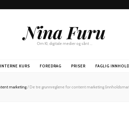
Nina Furu
Om KI, digitale medier og sånt …
SINTERNE KURS
FOREDRAG
PRISER
FAGLIG INNHOL
tent marketing
/
De tre grunnreglene for content marketing (innholdsmar