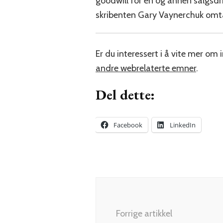
goodwill for en og annen salgsd
skribenten Gary Vaynerchuk omtal
Er du interessert i å vite mer o
andre webrelaterte emner
.
Del dette:
Facebook
LinkedIn
Innleggsnavigering
Forrige artikkel