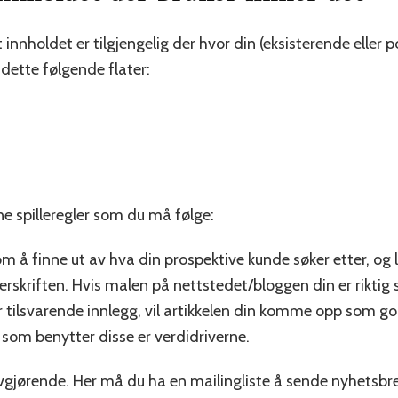
innholdet er tilgjengelig der hvor din (eksisterende eller 
r dette følgende flater:
ne spilleregler som du må følge:
om å finne ut av hva din prospektive kunde søker etter, og 
erskriften. Hvis malen på nettstedet/bloggen din er riktig s
tilsvarende innlegg, vil artikkelen din komme opp som go
som benytter disse er verdidriverne.
vgjørende. Her må du ha en mailingliste å sende nyhetsbre