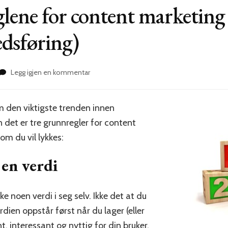
lene for content marketing
dsføring)
til
Legg igjen en kommentar
De
tre
grunnreglene
m den viktigste trenden innen
for
det er tre grunnregler for content
content
marketing
om du vil lykkes:
(innholdsmarkedsføring)
 en verdi
kke noen verdi i seg selv. Ikke det at du
dien oppstår først når du lager (eller
, interessant og nyttig for din bruker.