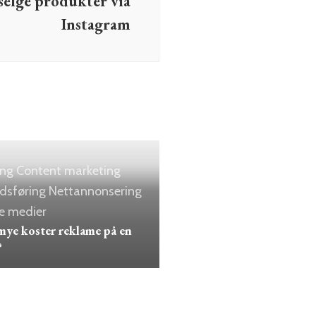
selge produkter via
Instagram
ing
Content marketing
dsføring
Nettannonsering
le medier
ye koster reklame på en
?