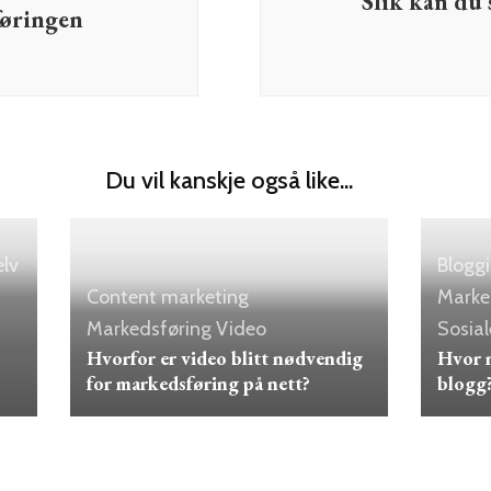
Slik kan du 
øringen
Du vil kanskje også like...
elv
Blogg
Content marketing
Marke
Markedsføring
Video
Sosia
Hvorfor er video blitt nødvendig
Hvor m
for markedsføring på nett?
blogg