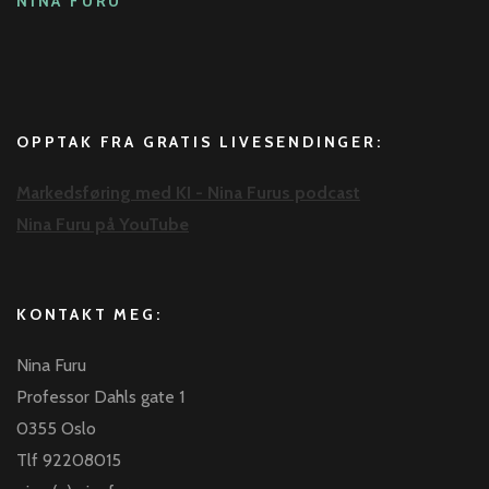
NINA FURU
OPPTAK FRA GRATIS LIVESENDINGER:
Markedsføring med KI - Nina Furus podcast
Nina Furu på YouTube
KONTAKT MEG:
Nina Furu
Professor Dahls gate 1
0355 Oslo
Tlf 92208015