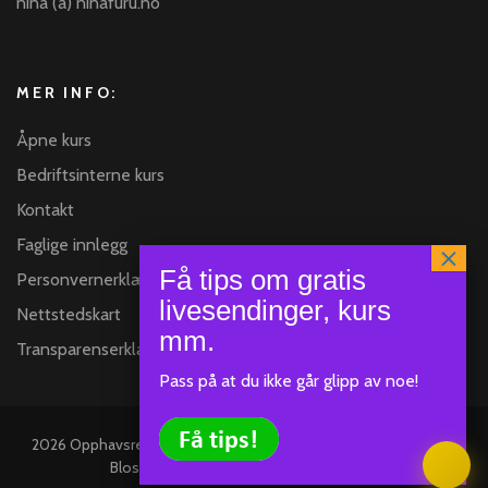
nina (a) ninafuru.no
MER INFO:
Åpne kurs
Bedriftsinterne kurs
Kontakt
Faglige innlegg
Personvernerklæring
Nettstedskart
Transparenserklæring
Pass på at du ikke går glipp av noe!
Klar
SEND
2026 Opphavsrett
Nina Furu
.
Blossom Mommy Blog | Utviklet av
Blossom Themes
.Drevet av
WordPress
.