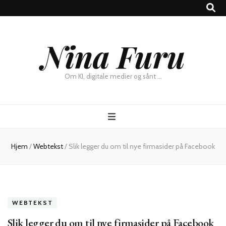
×
Nina Furu
Chat
Om KI, digitale medier og sånt …
Hjem
/
Webtekst
/
Slik legger du om til nye firmasider på Facebook
WEBTEKST
Slik legger du om til nye firmasider på Facebook