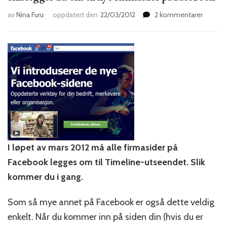
til
av
Nina Furu
oppdatert den
22/03/2012
2 kommentarer
Slik
legger
du
om
til
nye
firmasi
på
Facebo
I løpet av mars 2012 må alle firmasider på
Facebook legges om til Timeline-utseendet. Slik
kommer du i gang.
Som så mye annet på Facebook er også dette veldig
enkelt. Når du kommer inn på siden din (hvis du er