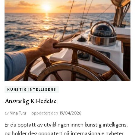
KUNSTIG INTELLIGENS
Ansvarlig KI-ledelse
av
Nina Furu
oppdatert den
19/04/2026
Er du opptatt av utviklingen innen kunstig intelligens,
og holder deg oppdatert på internasjonale nyheter