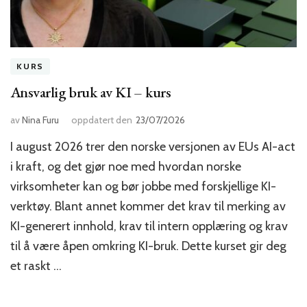
KURS
Ansvarlig bruk av KI – kurs
av
Nina Furu
oppdatert den
23/07/2026
I august 2026 trer den norske versjonen av EUs AI-act
i kraft, og det gjør noe med hvordan norske
virksomheter kan og bør jobbe med forskjellige KI-
verktøy. Blant annet kommer det krav til merking av
KI-generert innhold, krav til intern opplæring og krav
til å være åpen omkring KI-bruk. Dette kurset gir deg
et raskt …