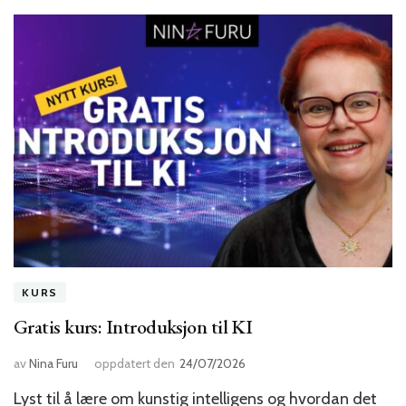
KURS
Gratis kurs: Introduksjon til KI
av
Nina Furu
oppdatert den
24/07/2026
Lyst til å lære om kunstig intelligens og hvordan det