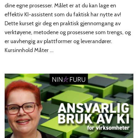
dine egne prosesser. Målet er at du kan lage en
effektiv KI-assistent som du faktisk har nytte av!
Dette kurset gir deg en praktisk gjennomgang av
verktøyene, metodene og prosessene som trengs, og
er uavhengig av plattformer og leverandører.
Kursinnhold Måter …