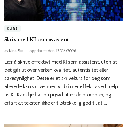
KURS
Skriv med KI som assistent
av
Nina Furu
oppdatert den
12/06/2026
Lær å skrive effektivt med KI som assistent, uten at
det går ut over verken kvalitet, autentisitet eller
søkesynlighet. Dette er et skrivekurs for deg som
allerede kan skrive, men vil bli mer effektiv ved hjelp
av KI. Kanskje har du prøvd ut enkle prompter, og
erfart at teksten ikke er tilstrekkelig god til at …