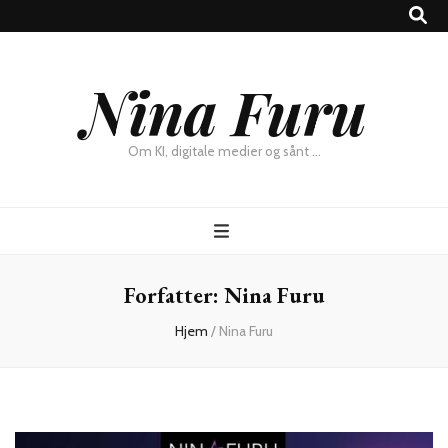
×
Nina Furu
Chat
Om KI, digitale medier og sånt …
Forfatter:
Nina Furu
Hjem
/
Nina Furu