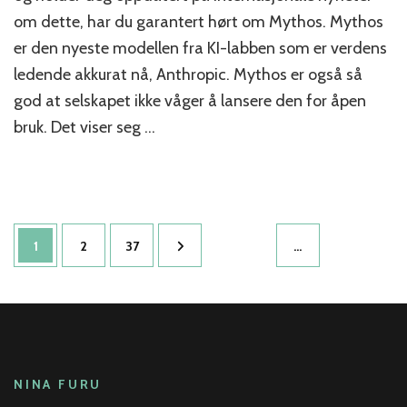
om dette, har du garantert hørt om Mythos. Mythos
er den nyeste modellen fra KI-labben som er verdens
ledende akkurat nå, Anthropic. Mythos er også så
god at selskapet ikke våger å lansere den for åpen
bruk. Det viser seg …
Sidepaginering
Side
Side
Side
1
2
37
…
NINA FURU