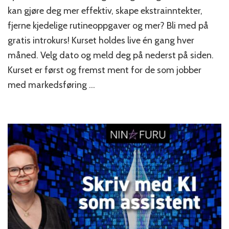
kan gjøre deg mer effektiv, skape ekstrainntekter,
fjerne kjedelige rutineoppgaver og mer? Bli med på
gratis introkurs! Kurset holdes live én gang hver
måned. Velg dato og meld deg på nederst på siden.
Kurset er først og fremst ment for de som jobber
med markedsføring …