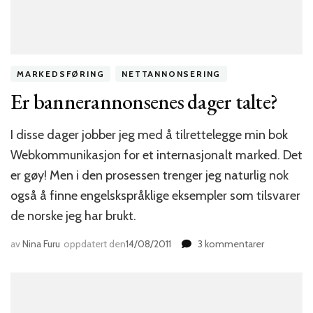
MARKEDSFØRING
NETTANNONSERING
Er bannerannonsenes dager talte?
I disse dager jobber jeg med å tilrettelegge min bok
Webkommunikasjon for et internasjonalt marked. Det
er gøy! Men i den prosessen trenger jeg naturlig nok
også å finne engelskspråklige eksempler som tilsvarer
de norske jeg har brukt.
til
av
Nina Furu
oppdatert den
14/08/2011
3 kommentarer
Er
bannerann
dager
talte?