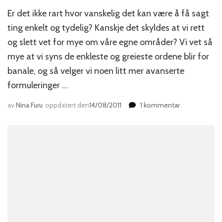
Er det ikke rart hvor vanskelig det kan være å få sagt
ting enkelt og tydelig? Kanskje det skyldes at vi rett
og slett vet for mye om våre egne områder? Vi vet så
mye at vi syns de enkleste og greieste ordene blir for
banale, og så velger vi noen litt mer avanserte
formuleringer …
til
av
Nina Furu
oppdatert den
14/08/2011
1 kommentar
Kall
en
spade
for
en
spade!