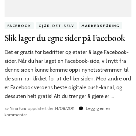
FACEBOOK
GJØR-DET-SELV
MARKEDSFØRING
Slik lager du egne sider på Facebook
Det er gratis for bedrifter og etater å lage Facebook-
sider. Når du har laget en Facebook-side, vil nytt fra
denne siden kunne komme opp i nyhetsstrømmen til
de som har klikket for at de liker siden. Med andre ord
er Facebook verdens beste digitale push-kanal, og
dessuten helt gratis! Alt du trenger å gjøre er …
av
Nina Furu
oppdatert den
14/08/2011
Legg igjen en
til
kommentar
Slik
lager
du