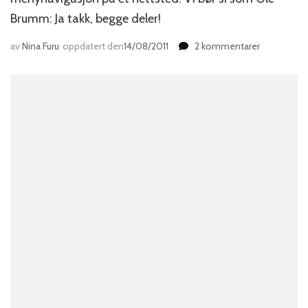
Brumm: Ja takk, begge deler!
til
av
Nina Furu
oppdatert den
14/08/2011
2 kommentarer
Ja
takk,
begge
deler