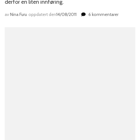
derfor en liten innføring.
til
av
Nina Furu
oppdatert den
14/08/2011
6 kommentarer
Hva
er
egentlig
Groupon?