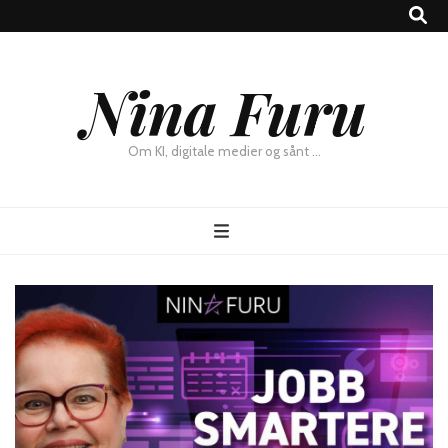
×
Nina Furu
Chat
Om KI, digitale medier og sånt …