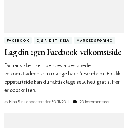
FACEBOOK
GJØR-DET-SELV
MARKEDSFØRING
Lag din egen Facebook-velkomstside
Du har sikkert sett de spesialdesignede
velkomstsidene som mange har på Facebook. En slik
oppstartside kan du faktisk lage selv, helt gratis. Her
er oppskriften.
til
av
Nina Furu
oppdatert den
30/11/2011
20 kommentarer
Lag
din
egen
Facebook-