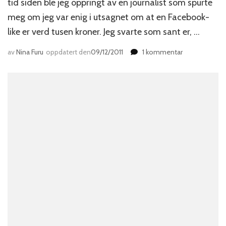
tid siden ble jeg oppringt av en journalist som spurte
meg om jeg var enig i utsagnet om at en Facebook-
like er verd tusen kroner. Jeg svarte som sant er, …
til
av
Nina Furu
oppdatert den
09/12/2011
1 kommentar
Facebook
handler
om
nyhetsstrøm