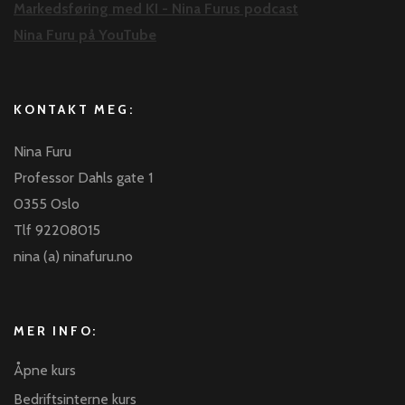
Markedsføring med KI - Nina Furus podcast
Nina Furu på YouTube
KONTAKT MEG:
Nina Furu
Professor Dahls gate 1
0355 Oslo
Tlf 92208015
nina (a) ninafuru.no
MER INFO:
Åpne kurs
Bedriftsinterne kurs