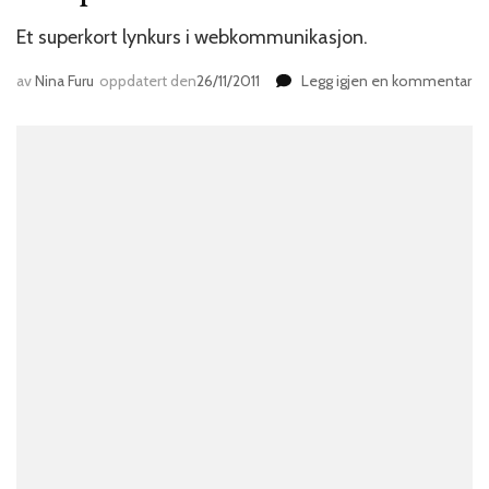
Et superkort lynkurs i webkommunikasjon.
til
av
Nina Furu
oppdatert den
26/11/2011
Legg igjen en kommentar
Re
på
sa