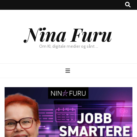
×
Nina Furu
Chat
Om KI, digitale medier og sånt …