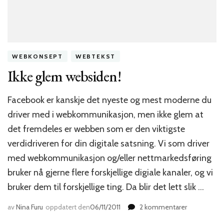
WEBKONSEPT
WEBTEKST
Ikke glem websiden!
Facebook er kanskje det nyeste og mest moderne du
driver med i webkommunikasjon, men ikke glem at
det fremdeles er webben som er den viktigste
verdidriveren for din digitale satsning. Vi som driver
med webkommunikasjon og/eller nettmarkedsføring
bruker nå gjerne flere forskjellige digiale kanaler, og vi
bruker dem til forskjellige ting. Da blir det lett slik …
til
av
Nina Furu
oppdatert den
06/11/2011
2 kommentarer
Ikke