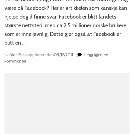
være på Facebook? Her er artikkelen som kanskje kan
hjelpe deg å finne svar. Facebook er blitt landets
største nettsted, med ca 2,5 millioner norske brukere
som er inne jevnlig. Dette gjør også at Facebook er
blitt en …
av
Nina Furu
oppdatert den
09/12/2011
Legg igjen en
til
kommentar
Bør
din
bedrift
være
på
Facebook?