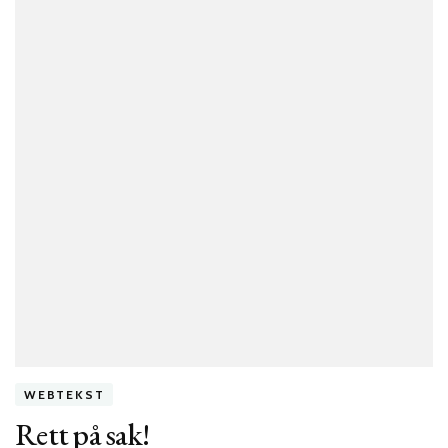
velkomsts
WEBTEKST
Rett på sak!