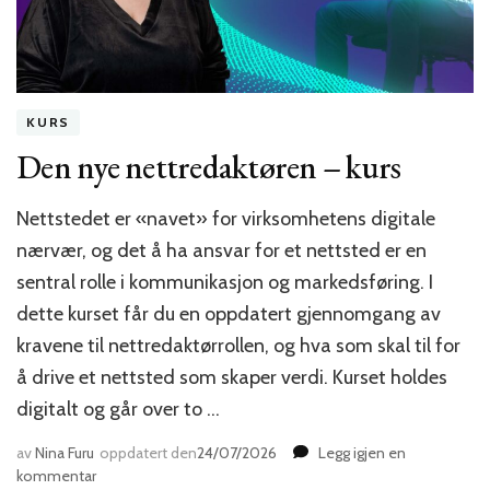
KURS
Den nye nettredaktøren – kurs
Nettstedet er «navet» for virksomhetens digitale
nærvær, og det å ha ansvar for et nettsted er en
sentral rolle i kommunikasjon og markedsføring. I
dette kurset får du en oppdatert gjennomgang av
kravene til nettredaktørrollen, og hva som skal til for
å drive et nettsted som skaper verdi. Kurset holdes
digitalt og går over to …
av
Nina Furu
oppdatert den
24/07/2026
Legg igjen en
til
kommentar