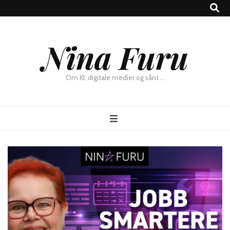
×
Nina Furu
Chat
Om KI, digitale medier og sånt …