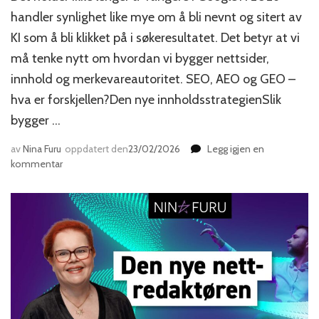
handler synlighet like mye om å bli nevnt og sitert av
KI som å bli klikket på i søkeresultatet. Det betyr at vi
må tenke nytt om hvordan vi bygger nettsider,
innhold og merkevareautoritet. SEO, AEO og GEO –
hva er forskjellen?Den nye innholdsstrategienSlik
bygger …
av
Nina Furu
oppdatert den
23/02/2026
Legg igjen en
til
kommentar
Du
trenger
en
ny
innholdsstrategi!