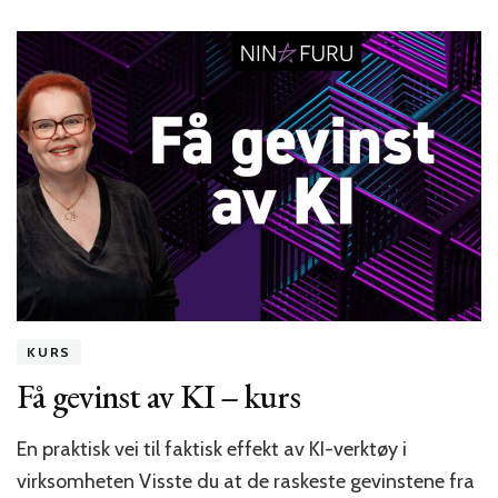
Den
nye
nettredaktøren
–
kurs
KURS
Få gevinst av KI – kurs
En praktisk vei til faktisk effekt av KI-verktøy i
virksomheten Visste du at de raskeste gevinstene fra