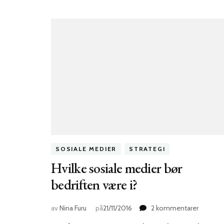
SOSIALE MEDIER
STRATEGI
Hvilke sosiale medier bør
bedriften være i?
til
av
Nina Furu
på
21/11/2016
2 kommentarer
Hvilke