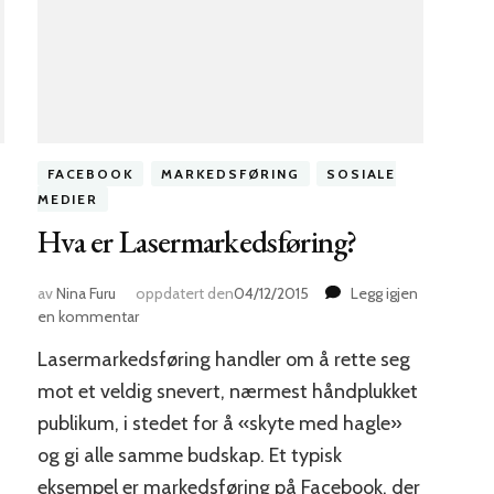
FACEBOOK
MARKEDSFØRING
SOSIALE
MEDIER
Hva er Lasermarkedsføring?
av
Nina Furu
oppdatert den
04/12/2015
Legg igjen
til
en kommentar
Hva
Lasermarkedsføring handler om å rette seg
er
Lasermarkedsføring?
mot et veldig snevert, nærmest håndplukket
publikum, i stedet for å «skyte med hagle»
n
og gi alle samme budskap. Et typisk
eksempel er markedsføring på Facebook, der