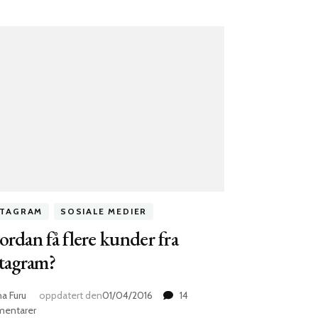
STAGRAM
SOSIALE MEDIER
rdan få flere kunder fra
tagram?
na Furu
oppdatert den
01/04/2016
14
til
entarer