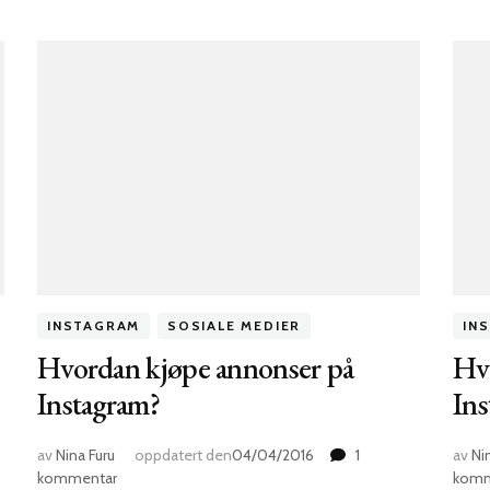
INSTAGRAM
SOSIALE MEDIER
IN
Hvordan kjøpe annonser på
Hvo
Instagram?
Ins
av
Nina Furu
oppdatert den
04/04/2016
1
av
Ni
til
kommentar
komm