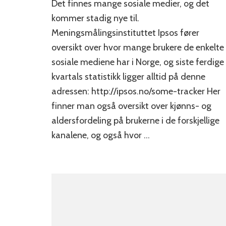
Det finnes mange sosiale medier, og det
sosiale
medier
kommer stadig nye til.
bør
Meningsmålingsinstituttet Ipsos fører
bedrifte
oversikt over hvor mange brukere de enkelte
være
i?
sosiale mediene har i Norge, og siste ferdige
kvartals statistikk ligger alltid på denne
adressen: http://ipsos.no/some-tracker Her
finner man også oversikt over kjønns- og
aldersfordeling på brukerne i de forskjellige
kanalene, og også hvor …