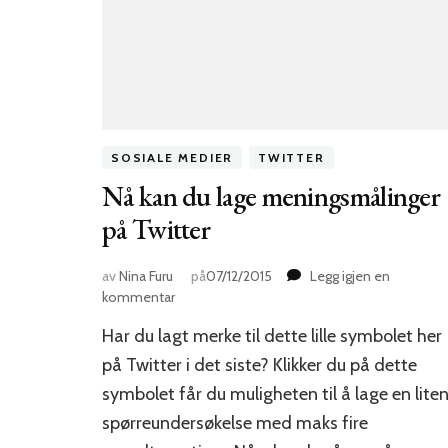
SOSIALE MEDIER
TWITTER
Nå kan du lage meningsmålinger
på Twitter
av
Nina Furu
på
07/12/2015
Legg igjen en
til
kommentar
Nå
Har du lagt merke til dette lille symbolet her
kan
du
på Twitter i det siste? Klikker du på dette
lage
symbolet får du muligheten til å lage en lite
meningsmålinger
spørreundersøkelse med maks fire
på
Twitter