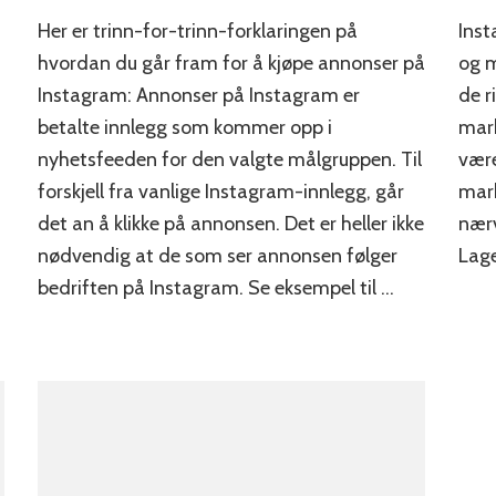
Hvordan
Her er trinn-for-trinn-forklaringen på
Inst
kjøpe
annonser
hvordan du går fram for å kjøpe annonser på
og m
n
på
Instagram: Annonser på Instagram er
de r
Instagram?
betalte innlegg som kommer opp i
mark
nyhetsfeeden for den valgte målgruppen. Til
vær
forskjell fra vanlige Instagram-innlegg, går
mark
det an å klikke på annonsen. Det er heller ikke
nærv
nødvendig at de som ser annonsen følger
Lage
bedriften på Instagram. Se eksempel til …