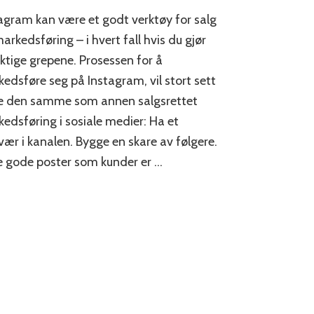
Hvordan
agram kan være et godt verktøy for salg
få
flere
arkedsføring – i hvert fall hvis du gjør
kunder
iktige grepene. Prosessen for å
fra
edsføre seg på Instagram, vil stort sett
Instagram?
e den samme som annen salgsrettet
edsføring i sosiale medier: Ha et
ær i kanalen. Bygge en skare av følgere.
 gode poster som kunder er …