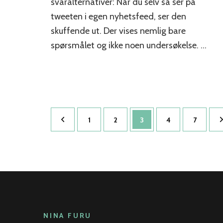
svaralternativer: Når du selv så ser på
tweeten i egen nyhetsfeed, ser den
skuffende ut. Der vises nemlig bare
spørsmålet og ikke noen undersøkelse. …
Sidepaginering
Side
Side
Side
Side
Side
1
2
3
4
7
NINA FURU