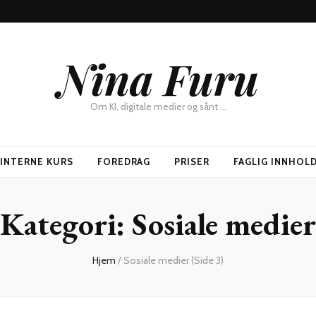
Nina Furu
Om KI, digitale medier og sånt …
SINTERNE KURS
FOREDRAG
PRISER
FAGLIG INNHOL
Kategori:
Sosiale medier
Hjem
/
Sosiale medier
(Side 3)