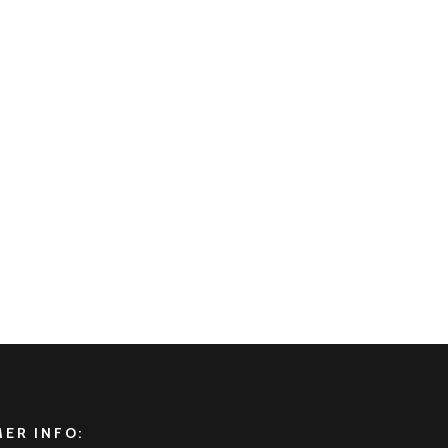
×
Chat
MER INFO: