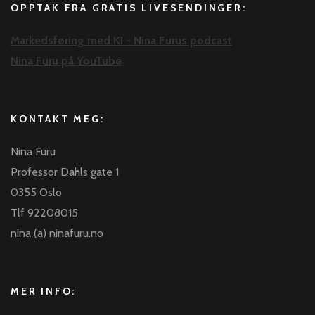
OPPTAK FRA GRATIS LIVESENDINGER:
Markedsføring med KI - Nina Furus podcast
Nina Furu på YouTube
KONTAKT MEG:
Nina Furu
Professor Dahls gate 1
0355 Oslo
Tlf 92208015
nina (a) ninafuru.no
MER INFO: