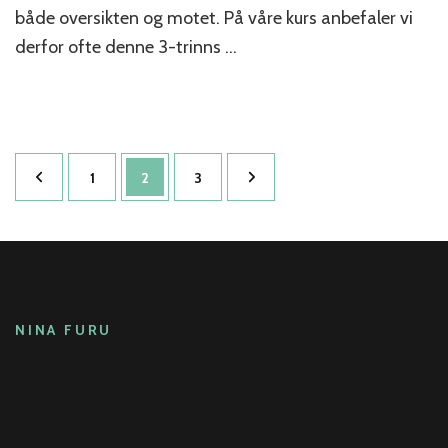
både oversikten og motet. På våre kurs anbefaler vi
derfor ofte denne 3-trinns …
Sidepaginering
Side
Side
Side
1
2
3
NINA FURU