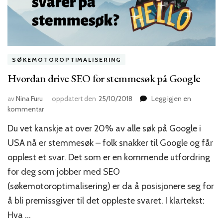
SØKEMOTOROPTIMALISERING
Hvordan drive SEO for stemmesøk på Google
av
Nina Furu
oppdatert den
25/10/2018
Legg igjen en
til
kommentar
Hvordan
Du vet kanskje at over 20% av alle søk på Google i
drive
SEO
USA nå er stemmesøk – folk snakker til Google og får
for
opplest et svar. Det som er en kommende utfordring
stemmesøk
for deg som jobber med SEO
på
Google
(søkemotoroptimalisering) er da å posisjonere seg for
å bli premissgiver til det oppleste svaret. I klartekst:
Hva …