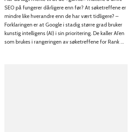
kunstig
SEO på fungerer dårligere enn før? At søketreffene er
intelli
mindre like hverandre enn de har vært tidligere? –
(Googl
Forklaringen er at Google i stadig større grad bruker
Rank
Brain)
kunstig intelligens (AI) i sin prioritering. De kaller AI’en
som brukes i rangeringen av søketreffene for Rank …