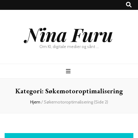
×
Nina Furu
Chat
Om KI, digitale medier og sånt …
Kategori:
Søkemotoroptimalisering
Hjem
/
Søkemotoroptimalisering
(Side 2)