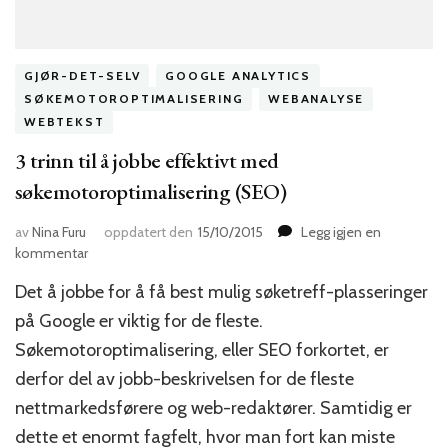
GJØR-DET-SELV
GOOGLE ANALYTICS
SØKEMOTOROPTIMALISERING
WEBANALYSE
WEBTEKST
3 trinn til å jobbe effektivt med
søkemotoroptimalisering (SEO)
av
Nina Furu
oppdatert den
15/10/2015
Legg igjen en
til
kommentar
3
Det å jobbe for å få best mulig søketreff-plasseringer
trinn
til
på Google er viktig for de fleste.
å
Søkemotoroptimalisering, eller SEO forkortet, er
jobbe
derfor del av jobb-beskrivelsen for de fleste
effektivt
med
nettmarkedsførere og web-redaktører. Samtidig er
søkemotoroptimalisering
dette et enormt fagfelt, hvor man fort kan miste
(SEO)