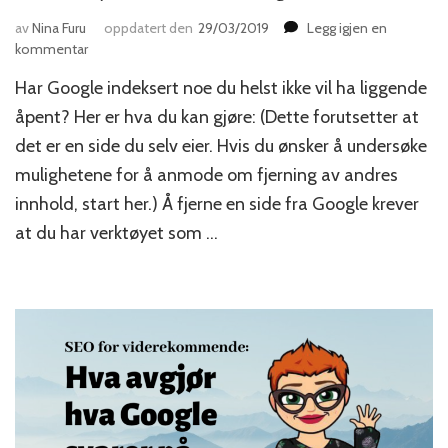
av
Nina Furu
oppdatert den
29/03/2019
Legg igjen en
til
kommentar
Hvordan
Har Google indeksert noe du helst ikke vil ha liggende
fjerne
en
åpent? Her er hva du kan gjøre: (Dette forutsetter at
side
det er en side du selv eier. Hvis du ønsker å undersøke
fra
mulighetene for å anmode om fjerning av andres
Google?
innhold, start her.) Å fjerne en side fra Google krever
at du har verktøyet som …