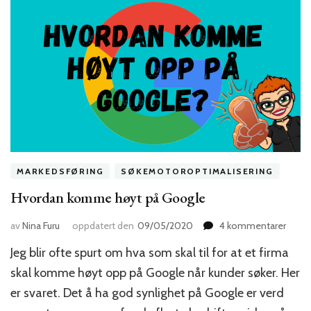
MARKEDSFØRING
SØKEMOTOROPTIMALISERING
Hvordan komme høyt på Google
til
av
Nina Furu
oppdatert den
09/05/2020
4 kommentarer
Hvor
Jeg blir ofte spurt om hva som skal til for at et firma
kom
høyt
skal komme høyt opp på Google når kunder søker. Her
på
er svaret. Det å ha god synlighet på Google er verd
Goog