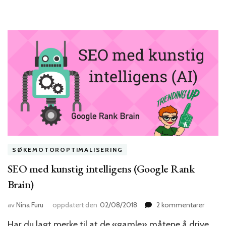
SØKEMOTOROPTIMALISERING
SEO med kunstig intelligens (Google Rank
Brain)
til
av
Nina Furu
oppdatert den
02/08/2018
2 kommentarer
SEO
Har du lagt merke til at de «gamle» måtene å drive
med