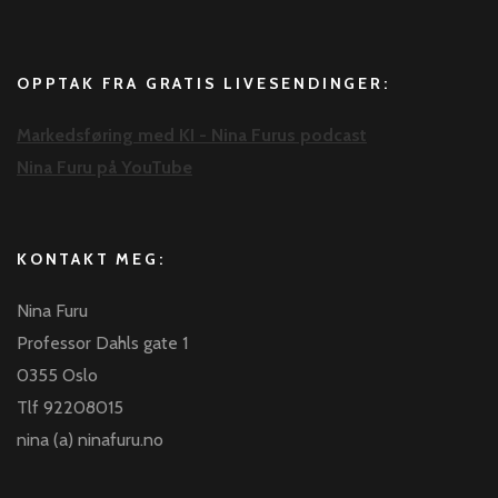
OPPTAK FRA GRATIS LIVESENDINGER:
Markedsføring med KI - Nina Furus podcast
Nina Furu på YouTube
KONTAKT MEG:
Nina Furu
Professor Dahls gate 1
0355 Oslo
Tlf 92208015
nina (a) ninafuru.no