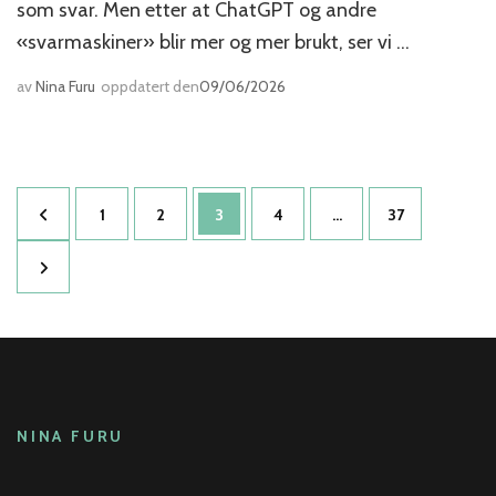
som svar. Men etter at ChatGPT og andre
«svarmaskiner» blir mer og mer brukt, ser vi …
av
Nina Furu
oppdatert den
09/06/2026
Sidepaginering
Side
Side
Side
Side
Side
1
2
3
4
…
37
NINA FURU