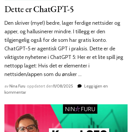
Dette er ChatGPT-5
Den skriver (mye!) bedre, lager ferdige nettsider og
apper, og hallusinerer mindre. I tillegg er den
tilgjengelig også for de som har gratis konto.
ChatGPT-5 er agentisk GPT i praksis. Dette er de
viktigste nyhetene i ChatGPT 5: Her er et lite spill jeg
nettopp laget: Hvis det er elementer i
nettsiden/appen som du ønsker …
av
Nina Furu
oppdatert den
11/08/2025
Legg igjen en
til
kommentar
Dette
er
ChatGPT-
5