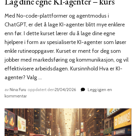
Lag dine egne KI-agenter – kurs
Med No-code-plattformer og agentmodus i
ChatGPT, er det å lage KI-agenter blitt mye enklere
enn før. I dette kurset lærer du å lage dine egne
hjelpere i form av spesialiserte KI-agenter som løser
enkle rutineoppgaver. Kurset er ment for deg som
jobber med markedsføring og kommunikasjon, og vil
effektivisere arbeidsdagen. Kursinnhold Hva er KI-
agenter? Valg …
av
Nina Furu
oppdatert den
21/04/2026
Legg igjen en
til
kommentar
Lag
dine
egne
KI-
agenter
–