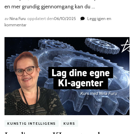
en mer grundig gjennomgang kan du …
av
Nina Furu
oppdatert den
06/10/2025
Legg igjen en
til
kommentar
10
prompts
alle
markedsførere
må
kunne
KUNSTIG INTELLIGENS
KURS