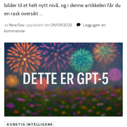
bilder til et helt nytt nivå, og i denne artikkelen får du
en rask oversikt …
av
Nina Furu
oppdatert den
29/09/2025
Legg igjen en
til
kommentar
Nano
Banana
–
Nytt
gjennombrudd
for
KI-
bilder
KUNSTIG INTELLIGENS