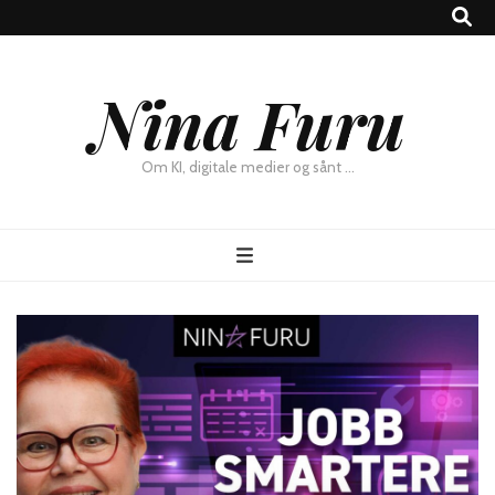
×
Nina Furu
Chat
Om KI, digitale medier og sånt …