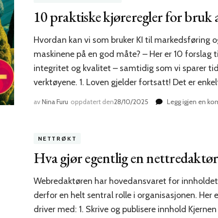
10 praktiske kjøreregler for bruk 
Hvordan kan vi som bruker KI til markedsførin
maskinene på en god måte? – Her er 10 forslag til
integritet og kvalitet – samtidig som vi sparer ti
verktøyene. 1. Loven gjelder fortsatt! Det er enkel
av
Nina Furu
oppdatert den
28/10/2025
Legg igjen en k
NETTRØKT
Hva gjør egentlig en nettredaktør
Webredaktøren har hovedansvaret for innholdet 
derfor en helt sentral rolle i organisasjonen. Her
driver med: 1. Skrive og publisere innhold Kjernen