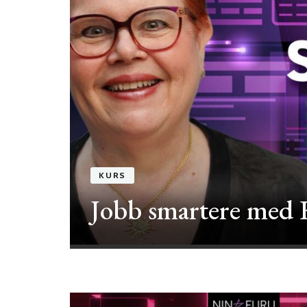
kurs
KURS
on
Jobb smartere med 