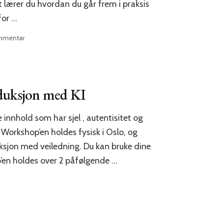
t lærer du hvordan du går frem i praksis
for …
til
ommentar
Praktisk
søkeordsresearch
for
SEO
og
oduksjon med KI
AEO
–
innhold som har sjel , autentisitet og
kurs
 Workshop’en holdes fysisk i Oslo, og
ksjon med veiledning. Du kan bruke dine
’en holdes over 2 påfølgende …