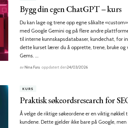
Bygg din egen ChatGPT – kurs
Du kan lage og trene opp egne såkalte «custom» 
med Google Gemini og på flere andre plattformer.
til interne kunnskapsdatabaser, kundechat, for in
dette kurset lærer du å opprette, trene, bruke 
Gems. …
av
Nina Furu
oppdatert den
24/03/2026
KURS
Praktisk søkeordsresearch for S
Å velge de riktige søkeordene er en viktig nøkkel t
kundene. Dette gjelder ikke bare på Google, men 