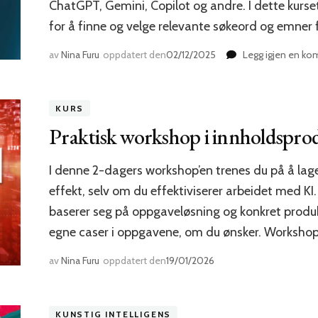
ChatGPT, Gemini, Copilot og andre. I dette kurse
for å finne og velge relevante søkeord og emner 
av
Nina Furu
oppdatert den
02/12/2025
Legg igjen en k
KURS
Praktisk workshop i innholdspr
I denne 2-dagers workshop’en trenes du på å lage 
effekt, selv om du effektiviserer arbeidet med KI.
baserer seg på oppgaveløsning og konkret produ
egne caser i oppgavene, om du ønsker. Workshop
av
Nina Furu
oppdatert den
19/01/2026
KUNSTIG INTELLIGENS