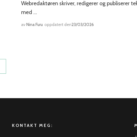
Webredaktøren skriver, redigerer og publiserer tek
med …
av
Nina Furu
oppdatert den
23/03/2026
KONTAKT MEG: