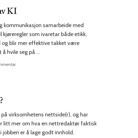
av KI
g og kommunikasjon samarbeide med
 kjøreregler som ivaretar både etikk,
d og blir mer effektive takket være
t å hvile seg på …
til
ommentar
10
praktiske
kjøreregler
for
bruk
?
av
KI
på virksomhetens nettside(r), og har
 er litt mer om hva en nettredaktør faktisk
 i jobben er å lage godt innhold.