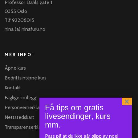
Professor Dahls gate 1
0355 Oslo
Tlf 92208015
nina (a) ninafuru.no
MER INFO:
Åpne kurs
Bedriftsinterne kurs
Kontakt
Faglige innlegg
Personvernerklæring
Nettstedskart
Transparenserklæring
Pass på at du ikke går glipp av noe!
Klar
SEND