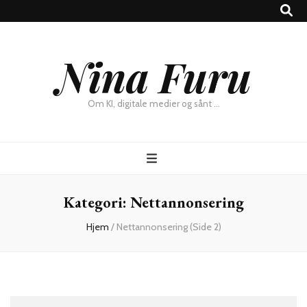
×
Nina Furu
Chat
Om KI, digitale medier og sånt …
Kategori:
Nettannonsering
Hjem
/
Nettannonsering
(Side 2)