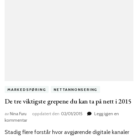
MARKEDSFØRING
NETTANNONSERING
De tre viktigste grepene du kan ta på nett i 2015
av
Nina Furu
oppdatert den
02/01/2015
Legg igjen en
til
kommentar
De
Stadig flere forstår hvor avgjørende digitale kanaler
tre