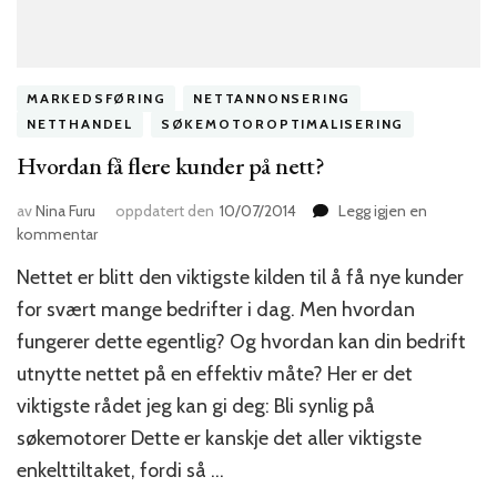
MARKEDSFØRING
NETTANNONSERING
NETTHANDEL
SØKEMOTOROPTIMALISERING
Hvordan få flere kunder på nett?
av
Nina Furu
oppdatert den
10/07/2014
Legg igjen en
til
kommentar
Hvordan
Nettet er blitt den viktigste kilden til å få nye kunder
få
flere
for svært mange bedrifter i dag. Men hvordan
kunder
fungerer dette egentlig? Og hvordan kan din bedrift
på
utnytte nettet på en effektiv måte? Her er det
nett?
viktigste rådet jeg kan gi deg: Bli synlig på
søkemotorer Dette er kanskje det aller viktigste
enkelttiltaket, fordi så …