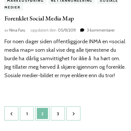
MARKEDSFØRING
NETTANNONSERING
SOSIALE
MEDIER
Forenklet Social Media Map
til
av
Nina Furu
oppdatert den
05/11/2011
3 kommentarer
Forenklet
For noen dager siden offentliggjorde INMA en «social
Social
Media
media map» som skal vise deg alle tjenestene du
Map
burde ha dårlig samvittighet for ikke å ha hørt om.
Jeg tillater meg herved å skjære igjennom og forenkle.
Sosiale medier-bildet er mye enklere enn du tror!
Sidepaginering
Side
Side
Side
1
2
3