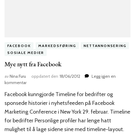
FACEBOOK
MARKEDSFØRING
NETTANNONSERING
SOSIALE MEDIER
Mye nytt fra Facebook
av
Nina Furu
oppdatert den
18/06/2012
Legg igjen en
til
kommentar
Mye
Facebook kunngjorde Timeline for bedrifter og
nytt
fra
sponsede historier i nyhetsfeeden på Facebook
Facebook
Marketing Conference i New York 29. februar. Timeline
for bedrifter Personlige profiler har lenge hatt
mulighet til å lage sidene sine med timeline-layout.