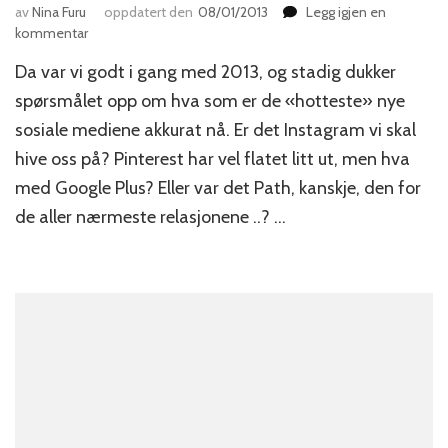
av
Nina Furu
oppdatert den
08/01/2013
Legg igjen en
til
kommentar
Glem
Da var vi godt i gang med 2013, og stadig dukker
hypen
–
spørsmålet opp om hva som er de «hotteste» nye
følg
sosiale mediene akkurat nå. Er det Instagram vi skal
pengene!
hive oss på? Pinterest har vel flatet litt ut, men hva
med Google Plus? Eller var det Path, kanskje, den for
de aller nærmeste relasjonene ..? …