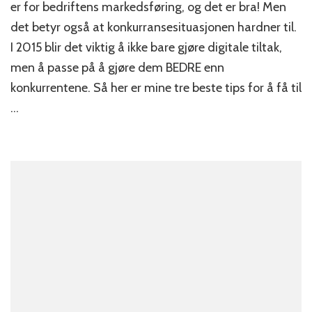
viktigste
er for bedriftens markedsføring, og det er bra! Men
grepene
det betyr også at konkurransesituasjonen hardner til.
du
I 2015 blir det viktig å ikke bare gjøre digitale tiltak,
kan
ta
men å passe på å gjøre dem BEDRE enn
på
konkurrentene. Så her er mine tre beste tips for å få til
nett
i
…
2015