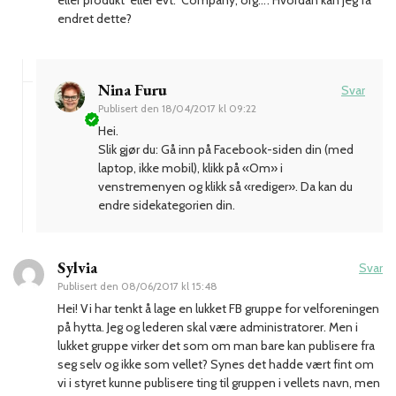
endret dette?
Nina Furu
Svar
Publisert den
18/04/2017 kl 09:22
Hei.
Slik gjør du: Gå inn på Facebook-siden din (med
laptop, ikke mobil), klikk på «Om» i
venstremenyen og klikk så «rediger». Da kan du
endre sidekategorien din.
Sylvia
Svar
Publisert den
08/06/2017 kl 15:48
Hei! Vi har tenkt å lage en lukket FB gruppe for velforeningen
på hytta. Jeg og lederen skal være administratorer. Men i
lukket gruppe virker det som om man bare kan publisere fra
seg selv og ikke som vellet? Synes det hadde vært fint om
vi i styret kunne publisere ting til gruppen i vellets navn, men