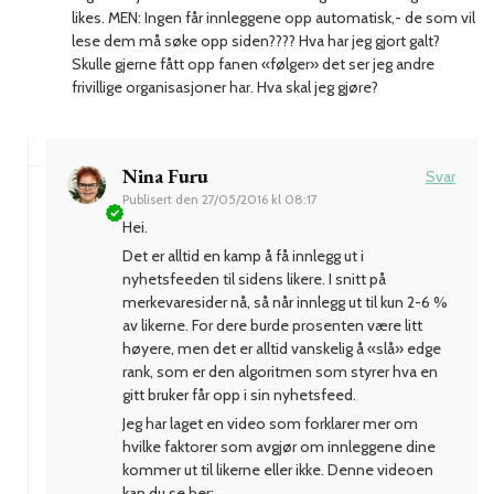
likes. MEN: Ingen får innleggene opp automatisk,- de som vil
lese dem må søke opp siden???? Hva har jeg gjort galt?
Skulle gjerne fått opp fanen «følger» det ser jeg andre
frivillige organisasjoner har. Hva skal jeg gjøre?
Nina Furu
Svar
Publisert den
27/05/2016 kl 08:17
Hei.
Det er alltid en kamp å få innlegg ut i
nyhetsfeeden til sidens likere. I snitt på
merkevaresider nå, så når innlegg ut til kun 2-6 %
av likerne. For dere burde prosenten være litt
høyere, men det er alltid vanskelig å «slå» edge
rank, som er den algoritmen som styrer hva en
gitt bruker får opp i sin nyhetsfeed.
Jeg har laget en video som forklarer mer om
hvilke faktorer som avgjør om innleggene dine
kommer ut til likerne eller ikke. Denne videoen
kan du se her: