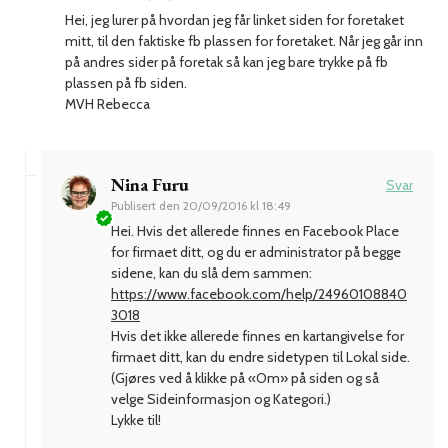
Hei, jeg lurer på hvordan jeg får linket siden for foretaket
mitt, til den faktiske fb plassen for foretaket. Når jeg går inn
på andres sider på foretak så kan jeg bare trykke på fb
plassen på fb siden.
MVH Rebecca
Nina Furu
Svar
Publisert den
20/09/2016 kl 18:49
Hei. Hvis det allerede finnes en Facebook Place
for firmaet ditt, og du er administrator på begge
sidene, kan du slå dem sammen:
https://www.facebook.com/help/24960108840
3018
Hvis det ikke allerede finnes en kartangivelse for
firmaet ditt, kan du endre sidetypen til Lokal side.
(Gjøres ved å klikke på «Om» på siden og så
velge Sideinformasjon og Kategori.)
Lykke til!