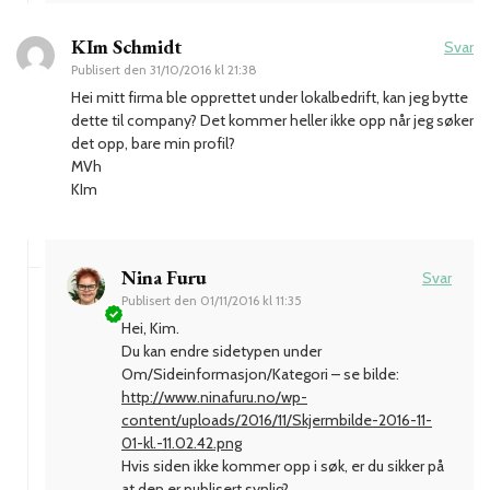
KIm Schmidt
Svar
Publisert den
31/10/2016 kl 21:38
Hei mitt firma ble opprettet under lokalbedrift, kan jeg bytte
dette til company? Det kommer heller ikke opp når jeg søker
det opp, bare min profil?
MVh
KIm
Nina Furu
Svar
Publisert den
01/11/2016 kl 11:35
Hei, Kim.
Du kan endre sidetypen under
Om/Sideinformasjon/Kategori – se bilde:
http://www.ninafuru.no/wp-
content/uploads/2016/11/Skjermbilde-2016-11-
01-kl.-11.02.42.png
Hvis siden ikke kommer opp i søk, er du sikker på
at den er publisert synlig?