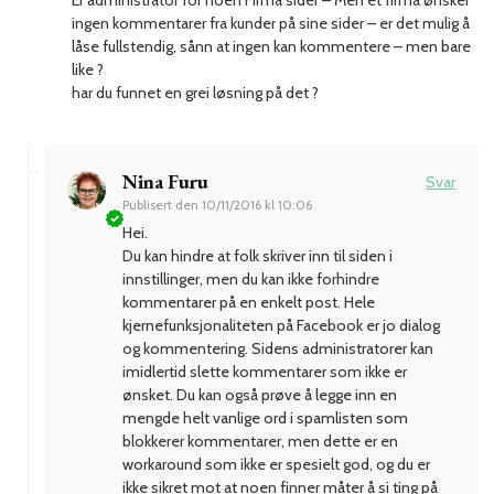
ingen kommentarer fra kunder på sine sider – er det mulig å
låse fullstendig, sånn at ingen kan kommentere – men bare
like ?
har du funnet en grei løsning på det ?
Nina Furu
Svar
Publisert den
10/11/2016 kl 10:06
Hei.
Du kan hindre at folk skriver inn til siden i
innstillinger, men du kan ikke forhindre
kommentarer på en enkelt post. Hele
kjernefunksjonaliteten på Facebook er jo dialog
og kommentering. Sidens administratorer kan
imidlertid slette kommentarer som ikke er
ønsket. Du kan også prøve å legge inn en
mengde helt vanlige ord i spamlisten som
blokkerer kommentarer, men dette er en
workaround som ikke er spesielt god, og du er
ikke sikret mot at noen finner måter å si ting på