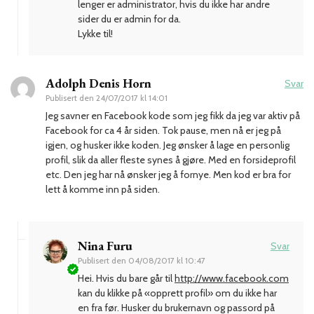
lenger er administrator, hvis du ikke har andre
sider du er admin for da.
Lykke til!
Adolph Denis Horn
Svar
Publisert den
24/07/2017 kl 14:01
Jeg savner en Facebook kode som jeg fikk da jeg var aktiv på
Facebook for ca 4 år siden. Tok pause, men nå er jeg på
igjen, og husker ikke koden. Jeg ønsker å lage en personlig
profil, slik da aller fleste synes å gjøre. Med en forsideprofil
etc. Den jeg har nå ønsker jeg å fornye. Men kod er bra for
lett å komme inn på siden.
Nina Furu
Svar
Publisert den
04/08/2017 kl 10:47
Hei. Hvis du bare går til
http://www.facebook.com
kan du klikke på «opprett profil» om du ikke har
en fra før. Husker du brukernavn og passord på