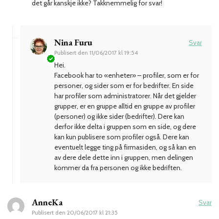
det går kanskje ikke? Takknemmelig for svar!
Nina Furu
Svar
Publisert den
11/06/2017 kl 19:54
Hei.
Facebook har to «enheter» – profiler, som er for
personer, og sider som er for bedrifter. En side
har profiler som administratorer. Når det gjelder
grupper, er en gruppe alltid en gruppe av profiler
(personer) og ikke sider (bedrifter). Dere kan
derfor ikke delta i gruppen som en side, og dere
kan kun publisere som profiler også. Dere kan
eventuelt legge ting på firmasiden, og så kan en
av dere dele dette inn i gruppen, men delingen
kommer da fra personen og ikke bedriften.
AnneKa
Svar
Publisert den
20/06/2017 kl 21:35