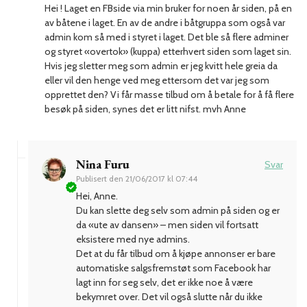
Hei ! Laget en FBside via min bruker for noen år siden, på en
av båtene i laget. En av de andre i båtgruppa som også var
admin kom så med i styret i laget. Det ble så flere adminer
og styret «overtok» (kuppa) etterhvert siden som laget sin.
Hvis jeg sletter meg som admin er jeg kvitt hele greia da
eller vil den henge ved meg ettersom det var jeg som
opprettet den? Vi får masse tilbud om å betale for å få flere
besøk på siden, synes det er litt nifst. mvh Anne
Nina Furu
Svar
Publisert den
21/06/2017 kl 07:44
Hei, Anne.
Du kan slette deg selv som admin på siden og er
da «ute av dansen» – men siden vil fortsatt
eksistere med nye admins.
Det at du får tilbud om å kjøpe annonser er bare
automatiske salgsfremstøt som Facebook har
lagt inn for seg selv, det er ikke noe å være
bekymret over. Det vil også slutte når du ikke