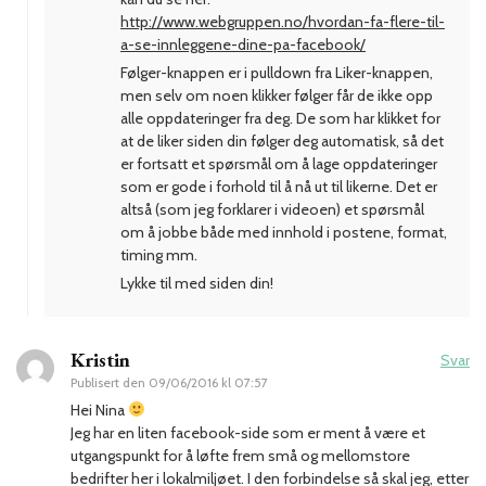
http://www.webgruppen.no/hvordan-fa-flere-til-
a-se-innleggene-dine-pa-facebook/
Følger-knappen er i pulldown fra Liker-knappen,
men selv om noen klikker følger får de ikke opp
alle oppdateringer fra deg. De som har klikket for
at de liker siden din følger deg automatisk, så det
er fortsatt et spørsmål om å lage oppdateringer
som er gode i forhold til å nå ut til likerne. Det er
altså (som jeg forklarer i videoen) et spørsmål
om å jobbe både med innhold i postene, format,
timing mm.
Lykke til med siden din!
Kristin
Svar
Publisert den
09/06/2016 kl 07:57
Hei Nina
Jeg har en liten facebook-side som er ment å være et
utgangspunkt for å løfte frem små og mellomstore
bedrifter her i lokalmiljøet. I den forbindelse så skal jeg, etter