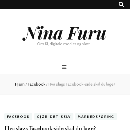
×
Nina Furu
Chat
Om KI, digitale medier og sånt …
Hjem
/
Facebook
/
Hva slags Facebook-side skal du lage?
FACEBOOK
GJØR-DET-SELV
MARKEDSFØRING
Hva slags Facebook-side skal du lage?