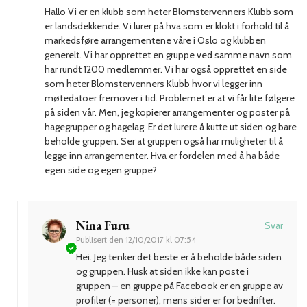
Hallo Vi er en klubb som heter Blomstervenners Klubb som
er landsdekkende. Vi lurer på hva som er klokt i forhold til å
markedsføre arrangementene våre i Oslo og klubben
generelt. Vi har opprettet en gruppe ved samme navn som
har rundt 1200 medlemmer. Vi har også opprettet en side
som heter Blomstervenners Klubb hvor vi legger inn
møtedatoer fremover i tid. Problemet er at vi får lite følgere
på siden vår. Men, jeg kopierer arrangementer og poster på
hagegrupper og hagelag. Er det lurere å kutte ut siden og bare
beholde gruppen. Ser at gruppen også har muligheter til å
legge inn arrangementer. Hva er fordelen med å ha både
egen side og egen gruppe?
Nina Furu
Svar
Publisert den
12/10/2017 kl 07:54
Hei. Jeg tenker det beste er å beholde både siden
og gruppen. Husk at siden ikke kan poste i
gruppen – en gruppe på Facebook er en gruppe av
profiler (= personer), mens sider er for bedrifter.