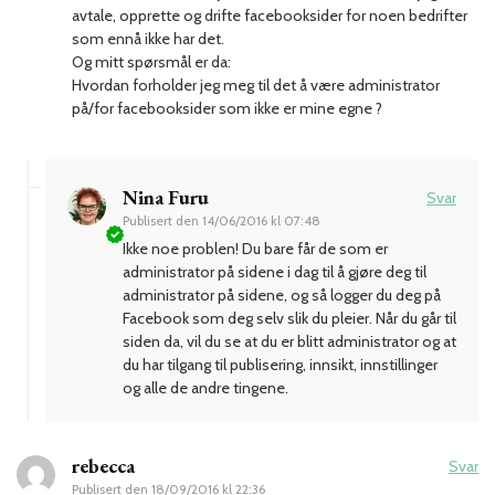
avtale, opprette og drifte facebooksider for noen bedrifter
som ennå ikke har det.
Og mitt spørsmål er da:
Hvordan forholder jeg meg til det å være administrator
på/for facebooksider som ikke er mine egne ?
Nina Furu
Svar
Publisert den
14/06/2016 kl 07:48
Ikke noe problen! Du bare får de som er
administrator på sidene i dag til å gjøre deg til
administrator på sidene, og så logger du deg på
Facebook som deg selv slik du pleier. Når du går til
siden da, vil du se at du er blitt administrator og at
du har tilgang til publisering, innsikt, innstillinger
og alle de andre tingene.
rebecca
Svar
Publisert den
18/09/2016 kl 22:36