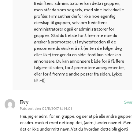
Bedriftens administratorer kan delta i gruppen,
men står da som seg selv, med sine individuelle
profiler. Firmaet har derfor ikke noe egentlig
eierskap til gruppen, selv om bedriftens
administratorer også er administratorer for
gruppen. Skal du betale for å fremme noe du
ønsker å promotere ut i nyhetsfeeden til de
personene du ønsker å nå (enten de følger deg
eller ikke) trenger du en side, fordi kun sider kan
annonsere. Du kan annonsere både for å få flere
følgere til siden, for å promotere arrangementer,
eller for å fremme andre poster fra siden. Lykke
til! :-)))
Evy
Svar
Publisert den
02/11/2017 kl 14:01
Hei, jeg er adm. for en gruppe, og ser at på alle andre grupper
er adm. merket med nettopp det, (adm.) under navnet..Men
det er ikke under mitt navn..Vet du hvordan dette blir gjort?