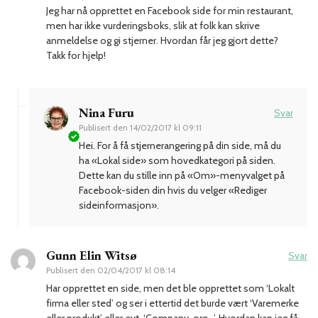
Jeg har nå opprettet en Facebook side for min restaurant,
men har ikke vurderingsboks, slik at folk kan skrive
anmeldelse og gi stjerner. Hvordan får jeg gjort dette?
Takk for hjelp!
Nina Furu
Svar
Publisert den
14/02/2017 kl 09:11
Hei. For å få stjernerangering på din side, må du
ha «Lokal side» som hovedkategori på siden.
Dette kan du stille inn på «Om»-menyvalget på
Facebook-siden din hvis du velger «Rediger
sideinformasjon».
Gunn Elin Witsø
Svar
Publisert den
02/04/2017 kl 08:14
Har opprettet en side, men det ble opprettet som ‘Lokalt
firma eller sted’ og ser i ettertid det burde vært ‘Varemerke
eller produkt’ eller evt. ‘Company, org…’. Hvordan kan jeg få