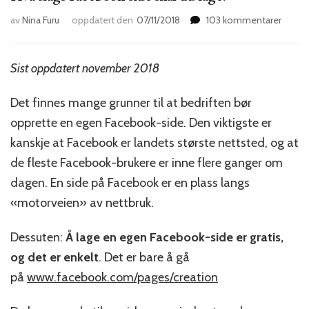
til
av
Nina Furu
oppdatert den
07/11/2018
103 kommentarer
Hva
slags
Faceb
Sist oppdatert november 2018
side
skal
Det finnes mange grunner til at bedriften bør
du
lage?
opprette en egen Facebook-side. Den viktigste er
kanskje at Facebook er landets største nettsted, og at
de fleste Facebook-brukere er inne flere ganger om
dagen. En side på Facebook er en plass langs
«motorveien» av nettbruk.
Dessuten:
Å lage en egen Facebook-side er gratis,
og det er enkelt
. Det er bare å gå
på
www.facebook.com/pages/creation