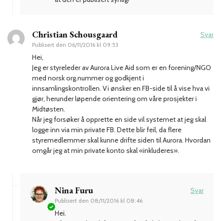
Christian Schousgaard
Svar
Publisert den
06/11/2016 kl 09:53
Hei,
Jeg er styreleder av Aurora Live Aid som er en forening/NGO
med norsk org.nummer og godkjent i
innsamlingskontrollen. Vi ønsker en FB-side til å vise hva vi
gjør, herunder løpende orientering om våre prosjekter i
Midtøsten.
Når jeg forsøker å opprette en side vil systemet at jeg skal
logge inn via min private FB. Dette blir feil, da flere
styremedlemmer skal kunne drifte siden til Aurora. Hvordan
omgår jeg at min private konto skal «inkluderes».
Nina Furu
Svar
Publisert den
08/11/2016 kl 08:46
Hei.