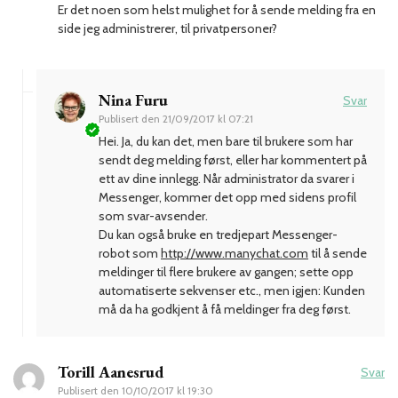
Er det noen som helst mulighet for å sende melding fra en
side jeg administrerer, til privatpersoner?
Nina Furu
Svar
Publisert den
21/09/2017 kl 07:21
Hei. Ja, du kan det, men bare til brukere som har
sendt deg melding først, eller har kommentert på
ett av dine innlegg. Når administrator da svarer i
Messenger, kommer det opp med sidens profil
som svar-avsender.
Du kan også bruke en tredjepart Messenger-
robot som
http://www.manychat.com
til å sende
meldinger til flere brukere av gangen; sette opp
automatiserte sekvenser etc., men igjen: Kunden
må da ha godkjent å få meldinger fra deg først.
Torill Aanesrud
Svar
Publisert den
10/10/2017 kl 19:30