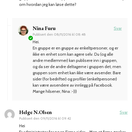
om hvordan jeg kan løse dette?
Nina Furu
Svar
Publisert den
08/11/2016 kl 08:48
Hei.
En gruppe er en gruppe av enkeltpersoner, og er
ikke en enhet som kan agere selv. Du (og alle
andre medlemmer) kan publisere inn i gruppen,
og da ser de andre deltagerne i gruppen det, men
gruppen som enhet kan ikke være avsender. Bare
sider (for bedrifter) og profiler (enkeltpersoner)
kan være avsendere av innlegg på Facebook.
Mange hilsener, Nina :-)))
Helge N.Olsen
Svar
Publisert den
09/11/2016 kl 09:42
Hei
Er administrator for noen Firma sider – Men et firma ønsker