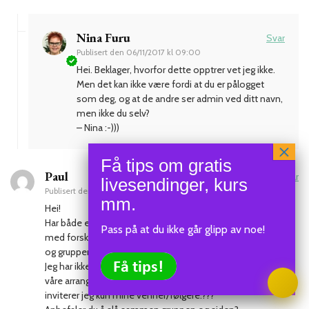
Nina Furu
Svar
Publisert den
06/11/2017 kl 09:00
Hei. Beklager, hvorfor dette opptrer vet jeg ikke.
Men det kan ikke være fordi at du er pålogget
som deg, og at de andre ser admin ved ditt navn,
men ikke du selv?
– Nina :-)))
Paul
Svar
Publisert den
07/12/2017 kl 15:04
Hei!
Har både en gruppe og en side. Vi driver en Pub/utested
Pass på at du ikke går glipp av noe!
Klar
SEND
med forskeligne konserter. Siden har nesten 1700 følgere,
og gruppen ca 900 følgere.
Jeg har ikke helt forstått hvordan disse følgere får info om
våre arrangementer. Prøver jeg å dele/invitere, så deler eller
inviterer jeg kun mine venner/følgere.???