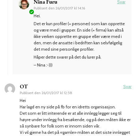
Nina Furu
Svar
Publisert den
26/01/2017 kl 14:16
Hei.
Det er kun profiler (= personer) som kan opprette
og være med i grupper. En side (= firma) kan altså
ikke verken opprette en gruppe eller være med i
den, men de ansatte i bedriften kan selvfølgelig
det med sine personlige profiler.
Håper dette svarer på det du lurer på.
– Nina :-)))
OT
Svar
Publisert den
26/01/2017 kl 12:58
Hei
Har lagd en ny side på fb for en idretts organisasjon.
Det som er litt irriterende er at alle innlegg legger seg til
høyre under innlegg fra besøkende, og på den måten ikke er
så synbare for folk som er innom siden vår.
Vi vil gjerne ha det på «gamle» måten at det siste innlegget