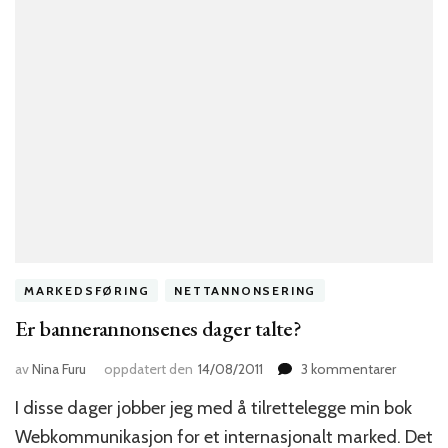
MARKEDSFØRING
NETTANNONSERING
Er bannerannonsenes dager talte?
til
av
Nina Furu
oppdatert den
14/08/2011
3 kommentarer
Er
I disse dager jobber jeg med å tilrettelegge min bok
bannera
dager
Webkommunikasjon for et internasjonalt marked. Det