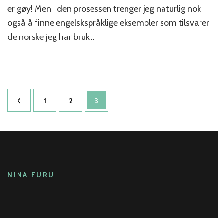
talte?
er gøy! Men i den prosessen trenger jeg naturlig nok
også å finne engelskspråklige eksempler som tilsvarer
de norske jeg har brukt.
Sidepaginering
Side
Side
Side
1
2
3
NINA FURU