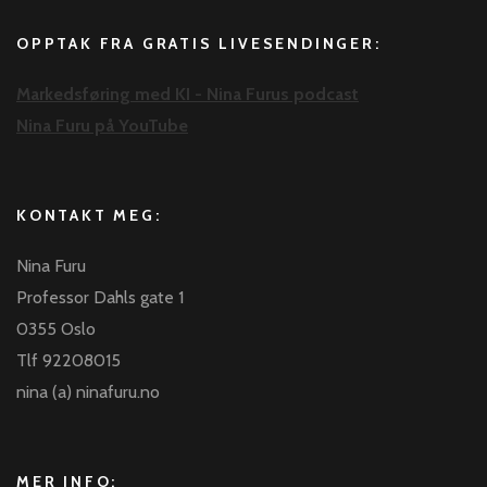
OPPTAK FRA GRATIS LIVESENDINGER:
Markedsføring med KI - Nina Furus podcast
Nina Furu på YouTube
KONTAKT MEG:
Nina Furu
Professor Dahls gate 1
0355 Oslo
Tlf 92208015
nina (a) ninafuru.no
MER INFO: