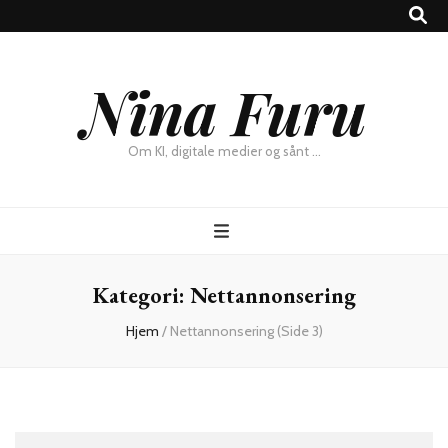
×
Nina Furu
Chat
Om KI, digitale medier og sånt …
Kategori:
Nettannonsering
Hjem
/
Nettannonsering
(Side 3)