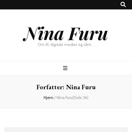
×
Nina Furu
Chat
Om KI, digitale medier og sånt …
Forfatter:
Nina Furu
Hjem
/
Nina Furu
(Side 36)