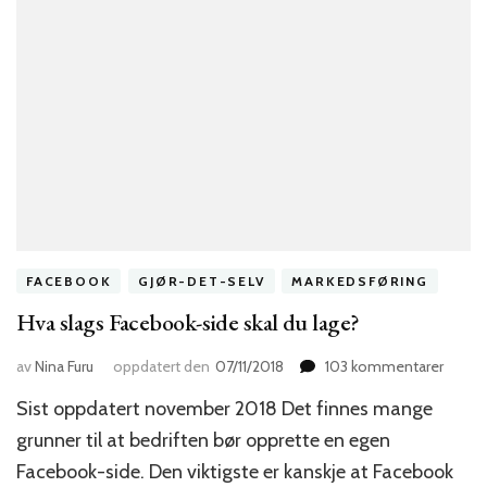
FACEBOOK
GJØR-DET-SELV
MARKEDSFØRING
Hva slags Facebook-side skal du lage?
til
av
Nina Furu
oppdatert den
07/11/2018
103 kommentarer
Hva
Sist oppdatert november 2018 Det finnes mange
slags
Faceb
grunner til at bedriften bør opprette en egen
side
Facebook-side. Den viktigste er kanskje at Facebook
skal