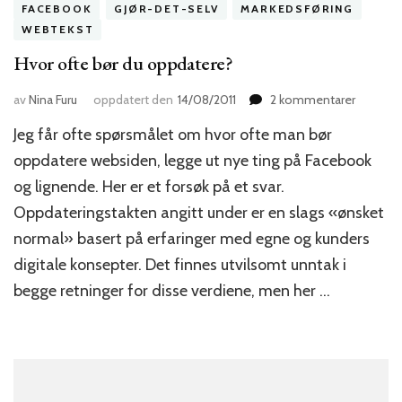
FACEBOOK
GJØR-DET-SELV
MARKEDSFØRING
WEBTEKST
Hvor ofte bør du oppdatere?
til
av
Nina Furu
oppdatert den
14/08/2011
2 kommentarer
Hvor
Jeg får ofte spørsmålet om hvor ofte man bør
ofte
bør
oppdatere websiden, legge ut nye ting på Facebook
du
og lignende. Her er et forsøk på et svar.
oppdate
Oppdateringstakten angitt under er en slags «ønsket
normal» basert på erfaringer med egne og kunders
digitale konsepter. Det finnes utvilsomt unntak i
begge retninger for disse verdiene, men her …