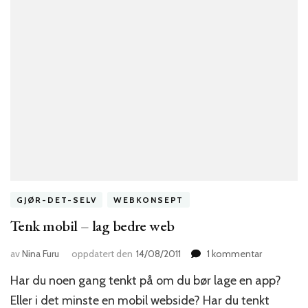
GJØR-DET-SELV
WEBKONSEPT
Tenk mobil – lag bedre web
til
av
Nina Furu
oppdatert den
14/08/2011
1 kommentar
Tenk
Har du noen gang tenkt på om du bør lage en app?
mobil
–
Eller i det minste en mobil webside? Har du tenkt