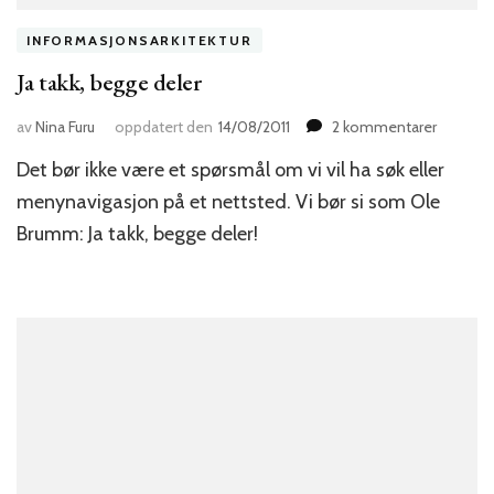
INFORMASJONSARKITEKTUR
Ja takk, begge deler
til
av
Nina Furu
oppdatert den
14/08/2011
2 kommentarer
Ja
Det bør ikke være et spørsmål om vi vil ha søk eller
takk,
begge
menynavigasjon på et nettsted. Vi bør si som Ole
deler
Brumm: Ja takk, begge deler!