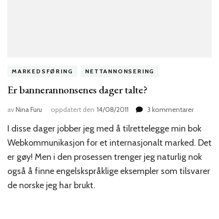
MARKEDSFØRING
NETTANNONSERING
Er bannerannonsenes dager talte?
til
av
Nina Furu
oppdatert den
14/08/2011
3 kommentarer
Er
I disse dager jobber jeg med å tilrettelegge min bok
bannera
dager
Webkommunikasjon for et internasjonalt marked. Det
talte?
er gøy! Men i den prosessen trenger jeg naturlig nok
også å finne engelskspråklige eksempler som tilsvarer
de norske jeg har brukt.