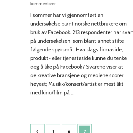
til
kommentarer
Hva
I sommer har vi gjennomført en
slags
firmasider
undersøkelse blant norske nettbrukere om
vil
bruk av Facebook. 213 respondenter har svar
Facebook-
på undersøkelsen, som blant annet stilte
brukerne
like?
følgende spørsmål: Hva slags firmaside,
produkt- eller tjenesteside kunne du tenke
deg å like på Facebook? Svarene viser at
de kreative bransjene og mediene scorer
høyest; Musikk/konsert/artist er mest likt
med kino/film på …
Sidepaginering
Side
Side
Side
1
6
7