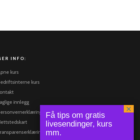
MER INFO:
pne kurs
edriftsinterne kurs
ontakt
aglige innlegg
ersonvernerklæring
ettstedskart
ransparenserklæring
×
Hei :) har du spørsmål så er det