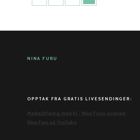
NINA FURU
OPPTAK FRA GRATIS LIVESENDINGER:
Markedsføring med KI - Nina Furus podcast
Nina Furu på YouTube