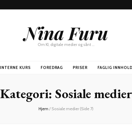
Nina Furu
Om KI, digitale medier og sånt …
SINTERNE KURS
FOREDRAG
PRISER
FAGLIG INNHOL
Kategori:
Sosiale medier
Hjem
/
Sosiale medier
(Side 7)