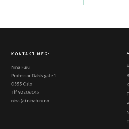
KONTAKT MEG:
Å
Nina Furu
Professor Dahls gate 1
B
0355 Oslo
K
Tlf 92208015
F
nina (a) ninafuru.no
P
N
T