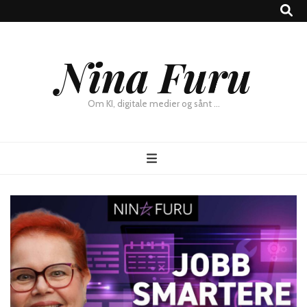
×
Nina Furu
Chat
Om KI, digitale medier og sånt …