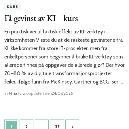
KURS
Få gevinst av KI – kurs
En praktisk vei til faktisk effekt av KI-verktøy i
virksomheten Visste du at de raskeste gevinstene fra
KI ikke kommer fra store IT-prosjekter, men fra
enkeltpersoner som begynner å bruke KI-verktøy som
allerede finnes på oppgaver de allerede gjør? Der hvor
70–80 % av digitale transformasjonsprosjekter
feiler, ifølge funn fra McKinsey, Gartner og BCG, ser …
av
Nina Furu
oppdatert den
24/07/2026
Sidepaginering
Side
Side
Side
1
2
…
37