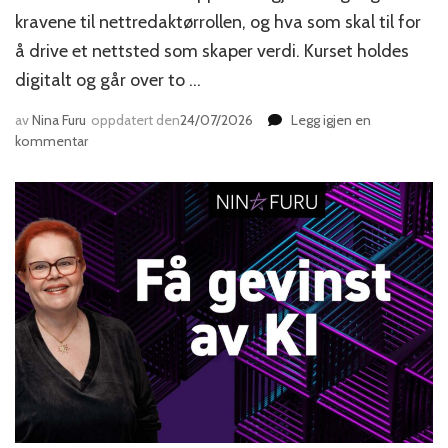
kravene til nettredaktørrollen, og hva som skal til for
å drive et nettsted som skaper verdi. Kurset holdes
digitalt og går over to …
av
Nina Furu
oppdatert den
24/07/2026
Legg igjen en
til
kommentar
Den
nye
nettredaktøren
–
kurs