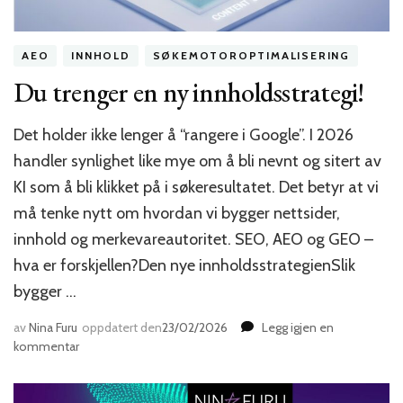
AEO
INNHOLD
SØKEMOTOROPTIMALISERING
Du trenger en ny innholdsstrategi!
Det holder ikke lenger å “rangere i Google”. I 2026
handler synlighet like mye om å bli nevnt og sitert av
KI som å bli klikket på i søkeresultatet. Det betyr at vi
må tenke nytt om hvordan vi bygger nettsider,
innhold og merkevareautoritet. SEO, AEO og GEO –
hva er forskjellen?Den nye innholdsstrategienSlik
bygger …
av
Nina Furu
oppdatert den
23/02/2026
Legg igjen en
til
kommentar
Du
trenger
en